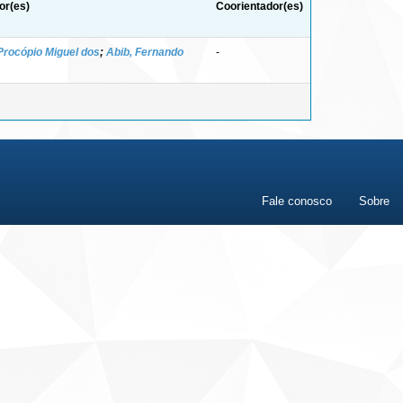
or(es)
Coorientador(es)
Procópio Miguel dos
;
Abib, Fernando
-
Fale conosco
Sobre