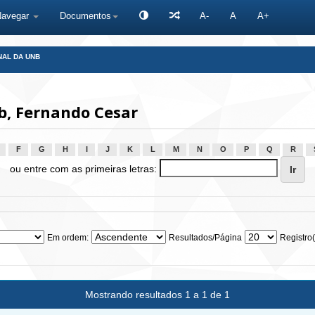
Navegar
Documentos
A-
A
A+
NAL DA UNB
b, Fernando Cesar
F
G
H
I
J
K
L
M
N
O
P
Q
R
ou entre com as primeiras letras:
Em ordem:
Resultados/Página
Registro(
Mostrando resultados 1 a 1 de 1