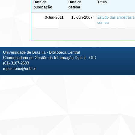
Data de
Data de
Título
publicação
defesa
3-Jun-2011
15-Jun-2007
Estudo das amostras e
córnea
Universidade de Brasília - Biblioteca Central
Coordenadoria de Gestão da Informação Digital - GID
(61) 3107-2683
repositorio@unb.br