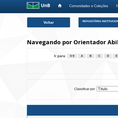
Comunidades e Coleções
Skip
REPOSITÓRIO INSTITUCIO
Voltar
navigation
Navegando por Orientador Abi
Ir para:
0-9
A
B
C
D
E
Classificar por: