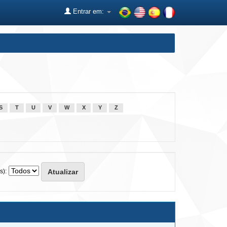
Entrar em:
S
T
U
V
W
X
Y
Z
s):