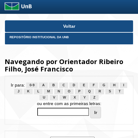
Skip
Voltar
navigation
REPOSITÓRIO INSTITUCIONAL DA UNB
Navegando por Orientador Ribeiro
Filho, José Francisco
Ir para:
0-9
A
B
C
D
E
F
G
H
I
J
K
L
M
N
O
P
Q
R
S
T
U
V
W
X
Y
Z
ou entre com as primeiras letras: