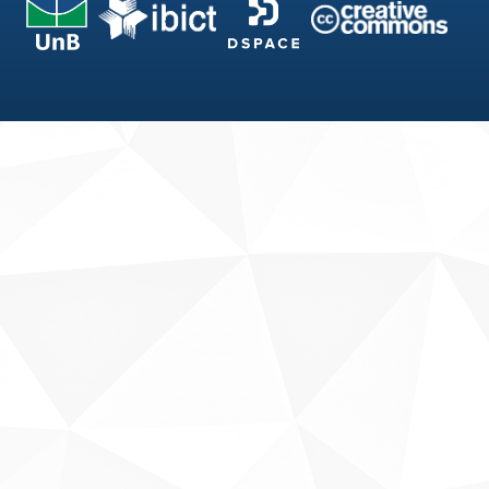
Fale conosco
Sobre