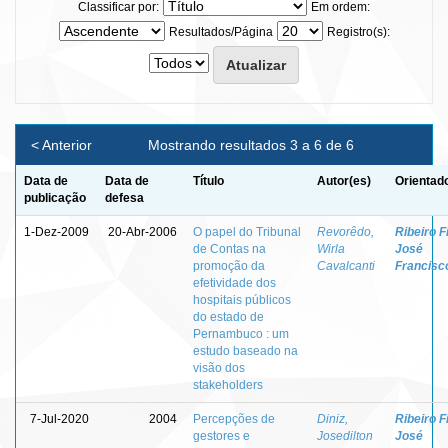
Classificar por:
Em ordem:
Resultados/Página
Registro(s):
< Anterior
Mostrando resultados 3 a 6 de 6
Data de
Data de
Título
Autor(es)
Orientad
publicação
defesa
1-Dez-2009
20-Abr-2006
O papel do Tribunal
Revorêdo,
Ribeiro Fi
de Contas na
Wirla
José
promoção da
Cavalcanti
Francisc
efetividade dos
hospitais públicos
do estado de
Pernambuco : um
estudo baseado na
visão dos
stakeholders
7-Jul-2020
2004
Percepções de
Diniz,
Ribeiro Fi
gestores e
Josedilton
José