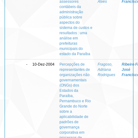
assessores
Alves
Francisc
contábeis da
administração
pública sobre
aspectos do
sistema de custos e
resultados : uma
análise em
prefeituras
municipais do
estado da Paraíba
-
10-Dez-2004
Percepções de
Fragoso,
Ribeiro Fi
representantes de
Adriana
José
organizações não
Rodrigues
Francisc
governamentais
(ONGs) dos
Estados da
Paraíba,
Pernambuco e Rio
Grande do Norte
sobre a
aplicabilidade de
padrões de
governança
corporativa em
processos de