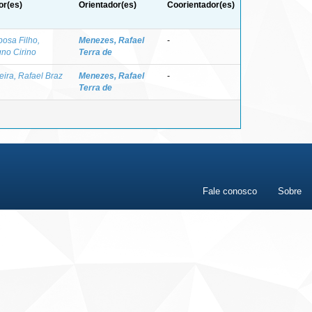
or(es)
Orientador(es)
Coorientador(es)
bosa Filho,
Menezes, Rafael
-
no Cirino
Terra de
eira, Rafael Braz
Menezes, Rafael
-
Terra de
Fale conosco
Sobre