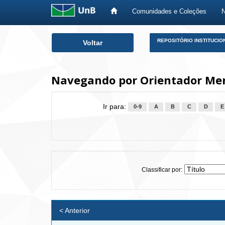
Comunidades e Coleções
Skip
REPOSITÓRIO INSTITUCIO
Voltar
navigation
Navegando por Orientador Men
Ir para:
0-9
A
B
C
D
E
Classificar por:
< Anterior