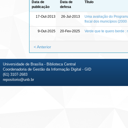
Data de
Data de
Título
publicação
defesa
17-Out-2013
26-Jul-2013
Uma avaliação do Programa 
fiscal dos municípios (2000
9-Out-2025
20-Fev-2025
Verde que te quero berde : 
< Anterior
Universidade de Brasília - Biblioteca Central
Coordenadoria de Gestão da Informação Digital - GID
(61) 3107-2683
repositorio@unb.br