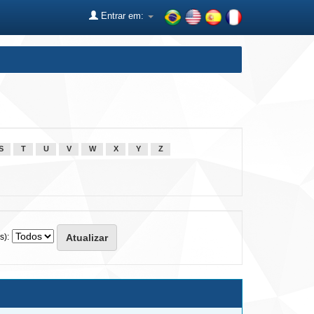
Entrar em:
S
T
U
V
W
X
Y
Z
s):