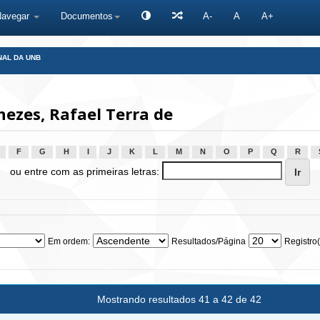
Navegar
Documentos
A-
A
A+
NAL DA UNB
ezes, Rafael Terra de
F
G
H
I
J
K
L
M
N
O
P
Q
R
ou entre com as primeiras letras:
Em ordem:
Resultados/Página
Registro(
Mostrando resultados 41 a 42 de 42