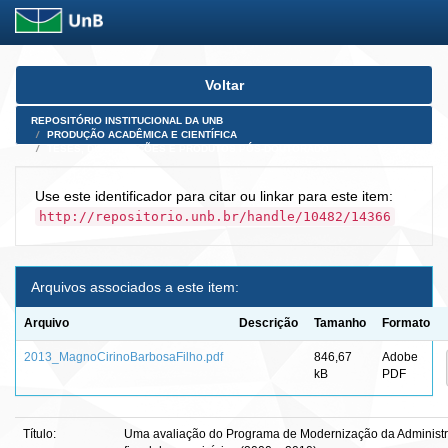
Skip
Voltar
navigation
REPOSITÓRIO INSTITUCIONAL DA UNB
PRODUÇÃO ACADÊMICA E CIENTÍFICA
TESES, DISSERTAÇÕES E PRODUTOS PÓS-DOUTORADO
Use este identificador para citar ou linkar para este item:
http://repositorio.unb.br/handle/10482/14366
Arquivos associados a este item:
Arquivo
Descrição
Tamanho
Formato
2013_MagnoCirinoBarbosaFilho.pdf
846,67
Adobe
kB
PDF
Título:
Uma avaliação do Programa de Modernização da Administra