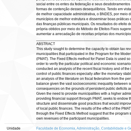
social entre os entes da federação e seus desdobramentos s
formas de contenção desses desequilíbrios. Tendo em vista
de melhor capacidade administrativa, o BNDES, por meio d
municípios de melhor estrutura e disseminar boas práticas 
das finanças públicas municipais. Os resultados do efeito
própria obtidos por meio do Método de Efeitos Fixos suger
aumentar a arrecadação de receitas próprias dos municípios
______________________________________________
ABSTRACT
This study sought to determine the capacity to obtain tax rev
municipalities that participated in the Program for the Moder
(PMAT). The Fixed Effects method for Panel Data is used so 
order to verify the particular political and economic scenario
conducted an analysis of the recent fiscal history and of the
control of public finances especially after the monetary stabi
an analysis of the literature on fiscal federalism from the pe
balance given the vast socioeconomic inequality between s
consequences on the grounds of persistent public deficits and
Given the need to provide municipalities with a higher admi
providing financial support through PMAT, seeks to endow th
structure and disseminate good practices that would improv
of local public finances. The results of the effect of the PMAT
through the Fixed Effects Method suggest that the program s
own revenues of the participant municipalities.
Unidade
Faculdade de Economia, Administração, Contabilidade e Ge