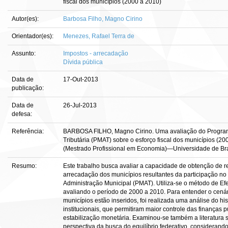
fiscal dos municípios (2000 a 2010)
Autor(es):
Barbosa Filho, Magno Cirino
Orientador(es):
Menezes, Rafael Terra de
Assunto:
Impostos - arrecadação
Dívida pública
Data de
17-Out-2013
publicação:
Data de
26-Jul-2013
defesa:
Referência:
BARBOSA FILHO, Magno Cirino. Uma avaliação do Progra
Tributária (PMAT) sobre o esforço fiscal dos municípios (20
(Mestrado Profissional em Economia)—Universidade de Brasí
Resumo:
Este trabalho busca avaliar a capacidade de obtenção de rec
arrecadação dos municípios resultantes da participação 
Administração Municipal (PMAT). Utiliza-se o método de Efe
avaliando o período de 2000 a 2010. Para entender o cená
municípios estão inseridos, foi realizada uma análise do hi
institucionais, que permitiram maior controle das finanças 
estabilização monetária. Examinou-se também a literatura s
perspectiva da busca do equilíbrio federativo, consideran