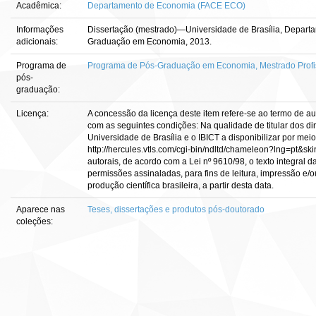
Acadêmica:
Departamento de Economia (FACE ECO)
Informações
Dissertação (mestrado)—Universidade de Brasília, Depar
adicionais:
Graduação em Economia, 2013.
Programa de
Programa de Pós-Graduação em Economia, Mestrado Profi
pós-
graduação:
Licença:
A concessão da licença deste item refere-se ao termo de a
com as seguintes condições: Na qualidade de titular dos dir
Universidade de Brasília e o IBICT a disponibilizar por meio
http://hercules.vtls.com/cgi-bin/ndltd/chameleon?lng=pt&sk
autorais, de acordo com a Lei nº 9610/98, o texto integral 
permissões assinaladas, para fins de leitura, impressão e/o
produção científica brasileira, a partir desta data.
Aparece nas
Teses, dissertações e produtos pós-doutorado
coleções: