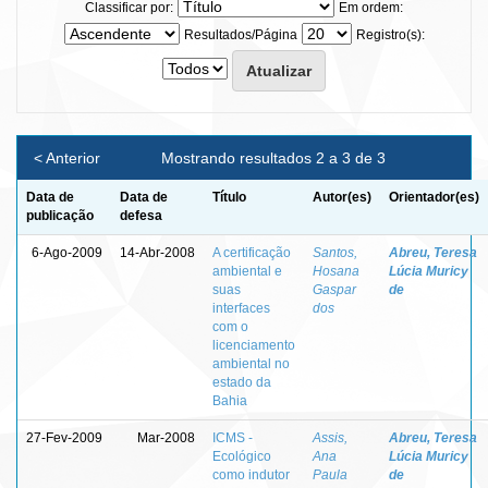
Classificar por:
Em ordem:
Resultados/Página
Registro(s):
< Anterior
Mostrando resultados 2 a 3 de 3
Data de
Data de
Título
Autor(es)
Orientador(es)
publicação
defesa
6-Ago-2009
14-Abr-2008
A certificação
Santos,
Abreu, Teresa
ambiental e
Hosana
Lúcia Muricy
suas
Gaspar
de
interfaces
dos
com o
licenciamento
ambiental no
estado da
Bahia
27-Fev-2009
Mar-2008
ICMS -
Assis,
Abreu, Teresa
Ecológico
Ana
Lúcia Muricy
como indutor
Paula
de