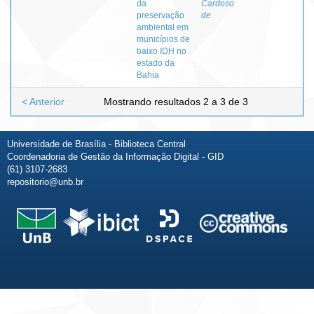
da
Cardoso
preservação
de
ambiental em
municípios de
baixo IDH no
estado da
Bahia
< Anterior
Mostrando resultados 2 a 3 de 3
Universidade de Brasília - Biblioteca Central
Coordenadoria de Gestão da Informação Digital - GID
(61) 3107-2683
repositorio@unb.br
Fale conosco