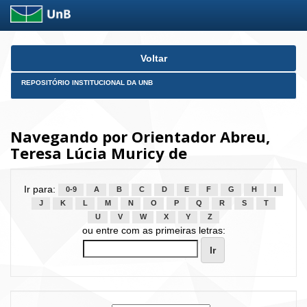
Skip
Voltar
navigation
REPOSITÓRIO INSTITUCIONAL DA UNB
Navegando por Orientador Abreu,
Teresa Lúcia Muricy de
Ir para:
0-9
A
B
C
D
E
F
G
H
I
J
K
L
M
N
O
P
Q
R
S
T
U
V
W
X
Y
Z
ou entre com as primeiras letras: