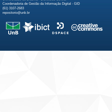
Coordenadoria de Gestão da Informação Digital - GID
(61) 3107-2683
repositorio@unb.br
Fale conosco
Sobre