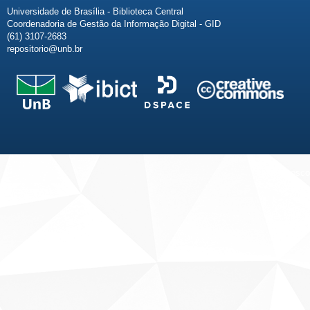
Universidade de Brasília - Biblioteca Central
Coordenadoria de Gestão da Informação Digital - GID
(61) 3107-2683
repositorio@unb.br
Fale conosco
Sobre