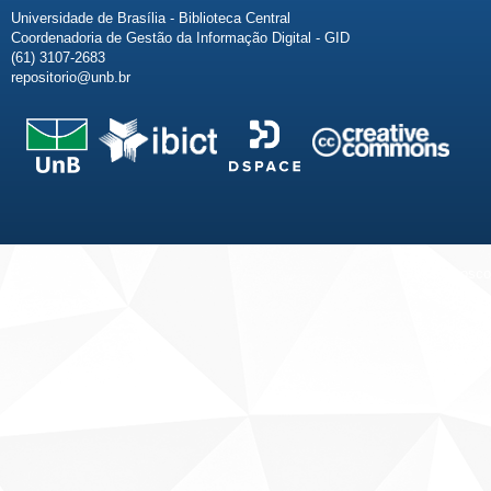
Universidade de Brasília - Biblioteca Central
Coordenadoria de Gestão da Informação Digital - GID
(61) 3107-2683
repositorio@unb.br
Fale conosco
Sobre