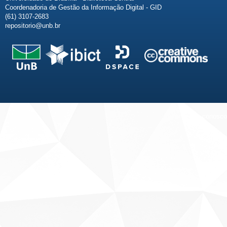
Coordenadoria de Gestão da Informação Digital - GID
(61) 3107-2683
repositorio@unb.br
Fale conosco
Sobre