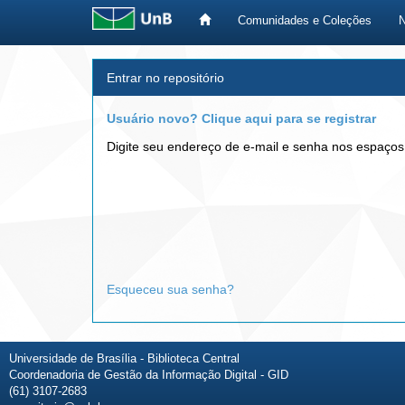
Comunidades e Coleções
Skip
Entrar no repositório
navigation
Usuário novo? Clique aqui para se registrar
Digite seu endereço de e-mail e senha nos espaços
Esqueceu sua senha?
Universidade de Brasília - Biblioteca Central
Coordenadoria de Gestão da Informação Digital - GID
(61) 3107-2683