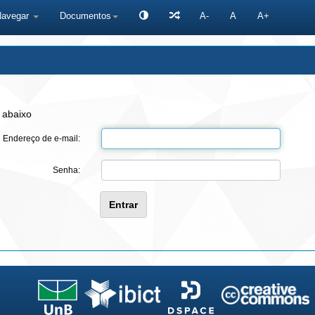
Navegar
Documentos
A-
A
A+
 abaixo
Endereço de e-mail:
Senha: