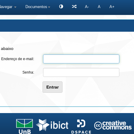
Navegar
Documentos
A-
A
A+
 abaixo
Endereço de e-mail:
Senha: