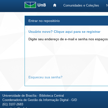
Comunidades e Coleções
Skip
Entrar no repositório
navigation
Usuário novo? Clique aqui para se registrar
Digite seu endereço de e-mail e senha nos espaços
Esqueceu sua senha?
Universidade de Brasília - Biblioteca Central
Coordenadoria de Gestão da Informação Digital - GID
(61) 3107-2683