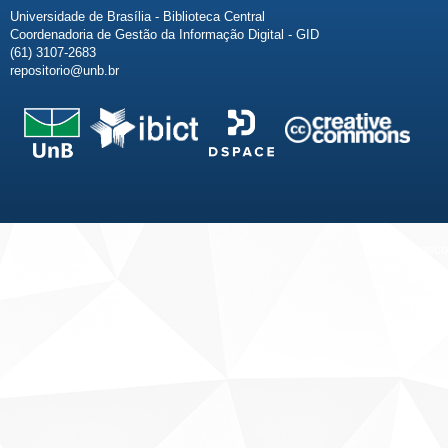
Universidade de Brasília - Biblioteca Central
Coordenadoria de Gestão da Informação Digital - GID
(61) 3107-2683
repositorio@unb.br
Fale conosco
Sobre