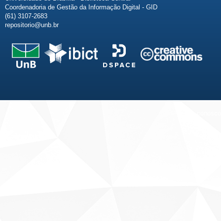
Coordenadoria de Gestão da Informação Digital - GID
(61) 3107-2683
repositorio@unb.br
Fale conosco
Sobre