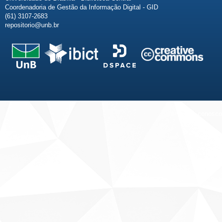
Coordenadoria de Gestão da Informação Digital - GID
(61) 3107-2683
repositorio@unb.br
Fale conosco
Sobre