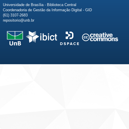
Universidade de Brasília - Biblioteca Central
Coordenadoria de Gestão da Informação Digital - GID
(61) 3107-2683
repositorio@unb.br
Fale conosco
Sobre