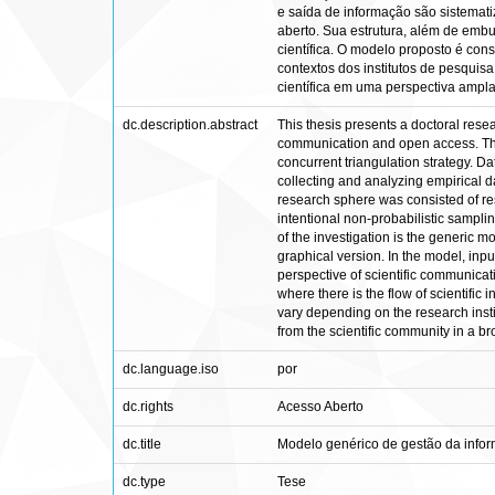
e saída de informação são sistemati
aberto. Sua estrutura, além de embu
científica. O modelo proposto é con
contextos dos institutos de pesquis
científica em uma perspectiva
dc.description.abstract
This thesis presents a doctoral rese
communication and open access. This
concurrent triangulation strategy. Da
collecting and analyzing empirical d
research sphere was consisted of res
intentional non-probabilistic sampl
of the investigation is the generic 
graphical version. In the model, inp
perspective of scientific communica
where there is the flow of scientific 
vary depending on the research insti
from the scientific community in a b
dc.language.iso
por
dc.rights
Acesso Aberto
dc.title
Modelo genérico de gestão da inform
dc.type
Tese