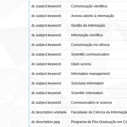
dc.subject.keyword
Comunicação científica
dc.subject.keyword
Acesso aberto à informação
dc.subject.keyword
Gestão da informação
dc.subject.keyword
Informação científica
dc.subject.keyword
Comunicação na ciência
dc.subject.keyword
Scientific communication
dc.subject.keyword
Open access
dc.subject.keyword
Information management
dc.subject.keyword
Scholarly information
dc.subject.keyword
Scientific information
dc.subject.keyword
Communication in science
dc.description.unidade
Faculdade de Ciência da Informação
dc.description.ppg
Programa de Pós-Graduação em Ciê