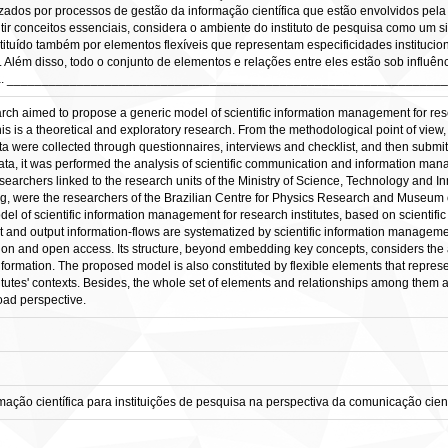
zados por processos de gestão da informação científica que estão envolvidos pela
tir conceitos essenciais, considera o ambiente do instituto de pesquisa como um s
stituído também por elementos flexíveis que representam especificidades institucio
a. Além disso, todo o conjunto de elementos e relações entre eles estão sob influ
 ampla. ____________________________________________________________
arch aimed to propose a generic model of scientific information management for resea
 is a theoretical and exploratory research. From the methodological point of view,
ta were collected through questionnaires, interviews and checklist, and then submitted
ata, it was performed the analysis of scientific communication and information mana
earchers linked to the research units of the Ministry of Science, Technology and I
ing, were the researchers of the Brazilian Centre for Physics Research and Museum
model of scientific information management for research institutes, based on scientif
ut and output information-flows are systematized by scientific information managem
tion and open access. Its structure, beyond embedding key concepts, considers the 
information. The proposed model is also constituted by flexible elements that represen
tutes' contexts. Besides, the whole set of elements and relationships among them ar
road perspective.
ação científica para instituições de pesquisa na perspectiva da comunicação cient