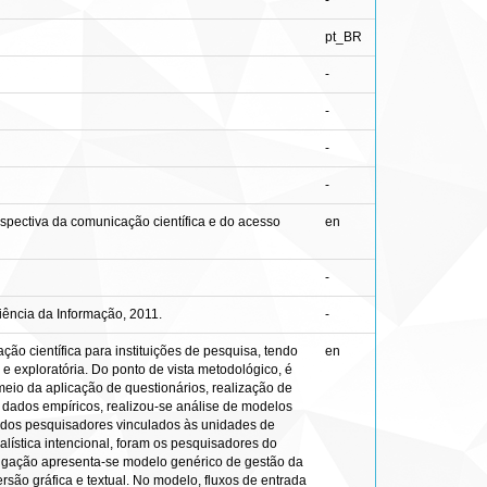
-
pt_BR
-
-
-
-
spectiva da comunicação científica e do acesso
en
-
ência da Informação, 2011.
-
ão científica para instituições de pesquisa, tendo
en
e exploratória. Do ponto de vista metodológico, é
eio da aplicação de questionários, realização de
 de dados empíricos, realizou-se análise de modelos
do dos pesquisadores vinculados às unidades de
alística intencional, foram os pesquisadores do
stigação apresenta-se modelo genérico de gestão da
ersão gráfica e textual. No modelo, fluxos de entrada