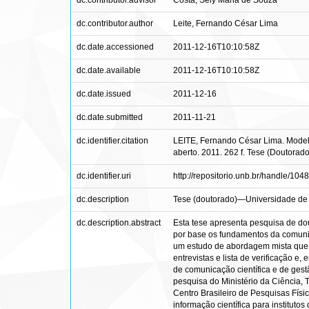
dc.contributor.advisor
Costa, Sely Maria de Souza
dc.contributor.author
Leite, Fernando César Lima
dc.date.accessioned
2011-12-16T10:10:58Z
dc.date.available
2011-12-16T10:10:58Z
dc.date.issued
2011-12-16
dc.date.submitted
2011-11-21
dc.identifier.citation
LEITE, Fernando César Lima. Modelo 
aberto. 2011. 262 f. Tese (Doutorad
dc.identifier.uri
http://repositorio.unb.br/handle/104
dc.description
Tese (doutorado)—Universidade de 
dc.description.abstract
Esta tese apresenta pesquisa de dou
por base os fundamentos da comunica
um estudo de abordagem mista que a
entrevistas e lista de verificação e
de comunicação científica e de gest
pesquisa do Ministério da Ciência, 
Centro Brasileiro de Pesquisas Fís
informação científica para instituto