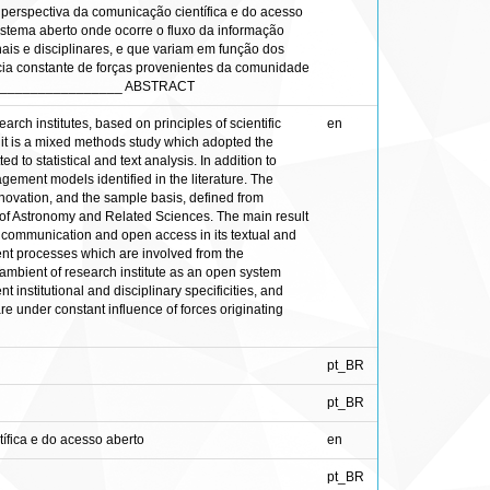
 perspectiva da comunicação científica e do acesso
istema aberto onde ocorre o fluxo da informação
nais e disciplinares, e que variam em função dos
ência constante de forças provenientes da comunidade
___________________ ABSTRACT
rch institutes, based on principles of scientific
en
 it is a mixed methods study which adopted the
 to statistical and text analysis. In addition to
gement models identified in the literature. The
nnovation, and the sample basis, defined from
 of Astronomy and Related Sciences. The main result
ic communication and open access in its textual and
ent processes which are involved from the
ambient of research institute as an open system
t institutional and disciplinary specificities, and
e under constant influence of forces originating
pt_BR
pt_BR
ífica e do acesso aberto
en
pt_BR