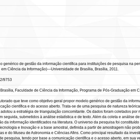
genérico de gestão da informação científica para instituições de pesquisa na per
o em Ciência da Informação)—Universidade de Brasília, Brasília, 2011.
82/9753
Brasília, Faculdade de Ciência da Informação, Programa de Pós-Graduação em Ci
torado que teve como objetivo geral propor modelo genérico de gestão da informaç
ção científica e do acesso aberto. Trata-se de uma pesquisa de natureza teórica 
dotou a estratégia de triangulação concomitante. Os dados foram coletados por m
, em seguida, submetidos à análise estatística e de texto. Além da coleta e análise
ão da informação identificados na literatura. O universo da pesquisa foi constituí
Tecnologia e Inovação e a base amostral, definida a partir de amostragem não prob
icas e do Museu de Astronomia e Ciências Afins. Como principal resultado da inve
s de pesquisa, tendo por base a comunicação científica e o acesso aberto, em sua v