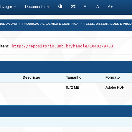
Navegar
Documentos
A-
A
A+
NAL DA UNB
PRODUÇÃO ACADÊMICA E CIENTÍFICA
TESES, DISSERTAÇÕES E PRO
 item:
http://repositorio.unb.br/handle/10482/9753
Descrição
Tamanho
Formato
8,72 MB
Adobe PDF