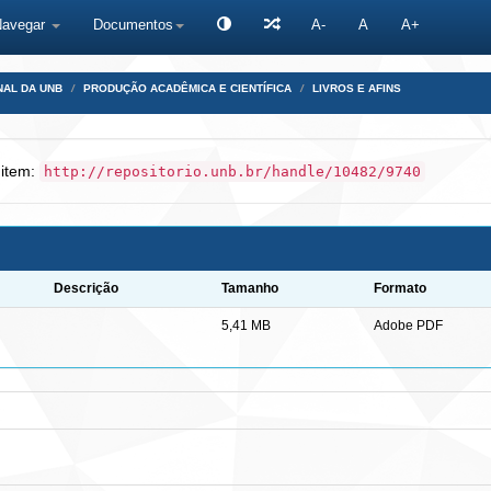
Navegar
Documentos
A-
A
A+
NAL DA UNB
PRODUÇÃO ACADÊMICA E CIENTÍFICA
LIVROS E AFINS
 item:
http://repositorio.unb.br/handle/10482/9740
Descrição
Tamanho
Formato
5,41 MB
Adobe PDF