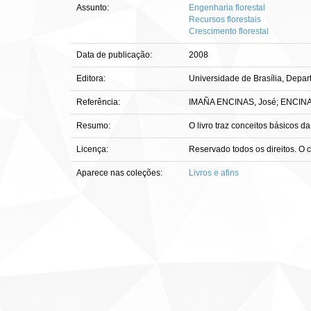
Assunto:
Engenharia florestal
Recursos florestais
Crescimento florestal
Data de publicação:
2008
Editora:
Universidade de Brasília, Depar
Referência:
IMAÑA ENCINAS, José; ENCINAS, O
Resumo:
O livro traz conceitos básicos d
Licença:
Reservado todos os direitos. O 
Aparece nas coleções:
Livros e afins