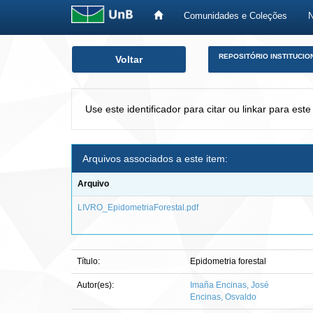
Comunidades e Coleções
Skip
REPOSITÓRIO INSTITUCIO
Voltar
navigation
Use este identificador para citar ou linkar para este
Arquivos associados a este item:
Arquivo
LIVRO_EpidometriaForestal.pdf
Título:
Epidometria forestal
Autor(es):
Imaña Encinas, José
Encinas, Osvaldo