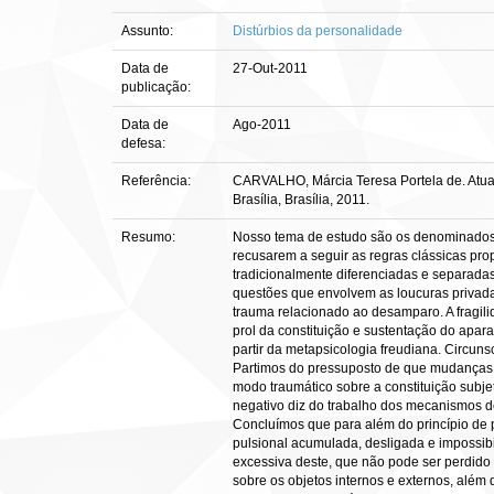
Assunto:
Distúrbios da personalidade
Data de
27-Out-2011
publicação:
Data de
Ago-2011
defesa:
Referência:
CARVALHO, Márcia Teresa Portela de. Atuali
Brasília, Brasília, 2011.
Resumo:
Nosso tema de estudo são os denominados pel
recusarem a seguir as regras clássicas prop
tradicionalmente diferenciadas e separada
questões que envolvem as loucuras privadas
trauma relacionado ao desamparo. A fragili
prol da constituição e sustentação do apara
partir da metapsicologia freudiana. Circuns
Partimos do pressuposto de que mudanças es
modo traumático sobre a constituição subjet
negativo diz do trabalho dos mecanismos de
Concluímos que para além do princípio de p
pulsional acumulada, desligada e impossibi
excessiva deste, que não pode ser perdido
sobre os objetos internos e externos, além