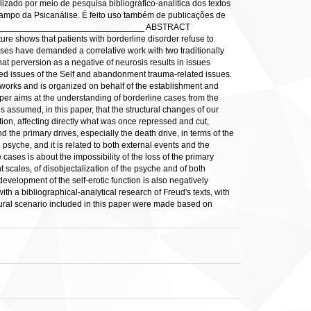
izado por meio de pesquisa bibliográfico-analítica dos textos
 campo da Psicanálise. É feito uso também de publicações de
___________________________________ ABSTRACT
ture shows that patients with borderline disorder refuse to
ases have demanded a correlative work with two traditionally
that perversion as a negative of neurosis results in issues
lated issues of the Self and abandonment trauma-related issues.
aic works and is organized on behalf of the establishment and
aper aims at the understanding of borderline cases from the
 assumed, in this paper, that the structural changes of our
tution, affecting directly what was once repressed and cut,
 the primary drives, especially the death drive, in terms of the
psyche, and it is related to both external events and the
cases is about the impossibility of the loss of the primary
 scales, of disobjectalization of the psyche and of both
development of the self-erotic function is also negatively
with a bibliographical-analytical research of Freud's texts, with
tural scenario included in this paper were made based on