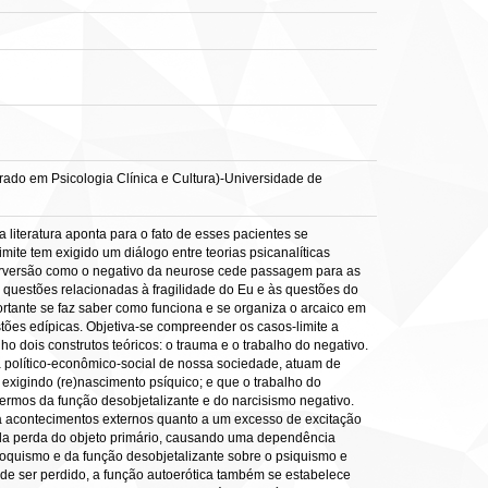
orado em Psicologia Clínica e Cultura)-Universidade de
a literatura aponta para o fato de esses pacientes se
mite tem exigido um diálogo entre teorias psicanalíticas
 perversão como o negativo da neurose cede passagem para as
s questões relacionadas à fragilidade do Eu e às questões do
ortante se faz saber como funciona e se organiza o arcaico em
stões edípicas. Objetiva-se compreender os casos-limite a
ho dois construtos teóricos: o trauma e o trabalho do negativo.
a político-econômico-social de nossa sociedade, atuam de
, exigindo (re)nascimento psíquico; e que o trabalho do
ermos da função desobjetalizante e do narcisismo negativo.
o a acontecimentos externos quanto a um excesso de excitação
de da perda do objeto primário, causando uma dependência
oquismo e da função desobjetalizante sobre o psiquismo e
ode ser perdido, a função autoerótica também se estabelece