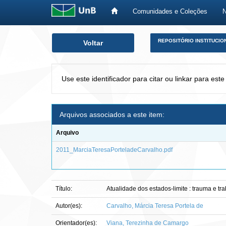
Comunidades e Coleções
Skip
REPOSITÓRIO INSTITUCIO
Voltar
navigation
Use este identificador para citar ou linkar para este
Arquivos associados a este item:
Arquivo
2011_MarciaTeresaPorteladeCarvalho.pdf
Título:
Atualidade dos estados-limite : trauma e tr
Autor(es):
Carvalho, Márcia Teresa Portela de
Orientador(es):
Viana, Terezinha de Camargo