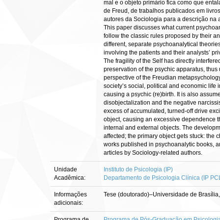
mal e o objeto primário fica como que enta
de Freud, de trabalhos publicados em livro
autores da Sociologia para a descriçã
This paper discusses what current psychoanaly
follow the classic rules proposed by their 
different, separate psychoanalytical theories
involving the patients and their analysts’ p
The fragility of the Self has directly interf
preservation of the psychic apparatus, thus
perspective of the Freudian metapsychology, 
society’s social, political and economic life
causing a psychic (re)birth. It is also assu
disobjectalization and the negative narcissi
excess of accumulated, turned-off drive excit
object, causing an excessive dependence that
internal and external objects. The developmen
affected; the primary object gets stuck: the 
works published in psychoanalytic books, an
articles by Sociology-related authors.
Unidade
Instituto de Psicologia (IP)
Acadêmica:
Departamento de Psicologia Clínica (IP PC
Informações
Tese (doutorado)–Universidade de Brasília
adicionais:
Programa de
Programa de Pós-Graduação em Psicologia 