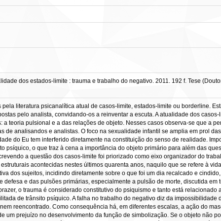
dade dos estados-limite : trauma e trabalho do negativo. 2011. 192 f. Tese (Dout
a literatura psicanalítica atual de casos-limite, estados-limite ou borderline. Est
ostas pelo analista, convidando-os a reinventar a escuta. A atualidade dos casos-li
s: a teoria pulsional e a das relações de objeto. Nesses casos observa-se que a
 de analisandos e analistas. O foco na sexualidade infantil se amplia em prol da
dade do Eu tem interferido diretamente na constituição do senso de realidade. Imp
to psíquico, o que traz à cena a importância do objeto primário para além das que
crevendo a questão dos casos-limite foi priorizado como eixo organizador do trabal
truturais acontecidas nestes últimos quarenta anos, naquilo que se refere à vid
iva dos sujeitos, incidindo diretamente sobre o que foi um dia recalcado e cindido
 defesa e das pulsões primárias, especialmente a pulsão de morte, discutida em t
razer, o trauma é considerado constitutivo do psiquismo e tanto está relacionad
litada de trânsito psíquico. A falha no trabalho do negativo diz da impossibilida
 nem reencontrado. Como consequência há, em diferentes escalas, a ação do mas
 de um prejuízo no desenvolvimento da função de simbolização. Se o objeto não p