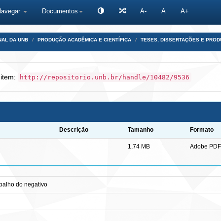
Navegar
Documentos
A-
A
A+
NAL DA UNB
PRODUÇÃO ACADÊMICA E CIENTÍFICA
TESES, DISSERTAÇÕES E PRO
 item:
http://repositorio.unb.br/handle/10482/9536
Descrição
Tamanho
Formato
1,74 MB
Adobe PDF
abalho do negativo