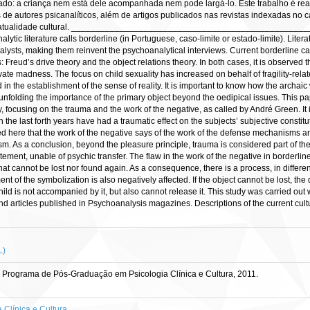
lado: a criança nem está dele acompanhada nem pode largá-lo. Este trabalho é real
s de autores psicanalíticos, além de artigos publicados nas revistas indexadas no
o na atualidade cultural. ____________________________________________
tic literature calls borderline (in Portuguese, caso-limite or estado-limite). Litera
analysts, making them reinvent the psychoanalytical interviews. Current borderline c
: Freud’s drive theory and the object relations theory. In both cases, it is observed 
rivate madness. The focus on child sexuality has increased on behalf of fragility-re
ered in the establishment of the sense of reality. It is important to know how the arch
 unfolding the importance of the primary object beyond the oedipical issues. This p
focusing on the trauma and the work of the negative, as called by André Green. It is
 in the last forth years have had a traumatic effect on the subjects’ subjective consti
med here that the work of the negative says of the work of the defense mechanisms and
sm. As a conclusion, beyond the pleasure principle, trauma is considered part of the 
ement, unable of psychic transfer. The flaw in the work of the negative in borderline 
 cannot be lost nor found again. As a consequence, there is a process, in different
t of the symbolization is also negatively affected. If the object cannot be lost, the 
child is not accompanied by it, but also cannot release it. This study was carried out 
d articles published in Psychoanalysis magazines. Descriptions of the current cul
L)
, Programa de Pós-Graduação em Psicologia Clínica e Cultura, 2011.
Clínica e Cultura