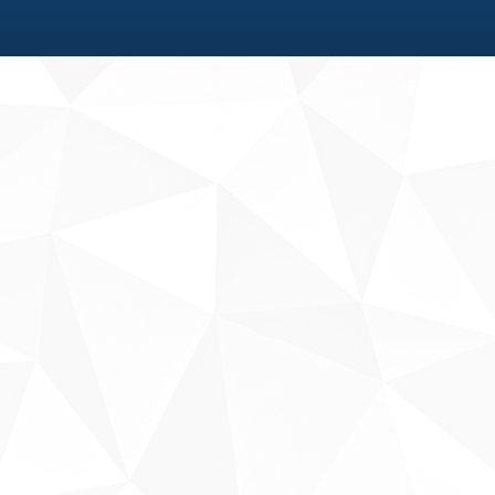
Fale conosco
Sobre