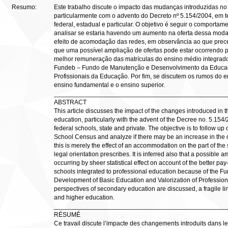
Resumo:
Este trabalho discute o impacto das mudanças introduzidas no
particularmente com o advento do Decreto nº 5.154/2004, em t
federal, estadual e particular. O objetivo é seguir o comport
analisar se estaria havendo um aumento na oferta dessa moda
efeito de acomodação das redes, em observância ao que prece
que uma possível ampliação de ofertas pode estar ocorrendo por
melhor remuneração das matrículas do ensino médio integrado
Fundeb – Fundo de Manutenção e Desenvolvimento da Educaç
Profissionais da Educação. Por fim, se discutem os rumos do ens
ensino fundamental e o ensino superior.
________________________________________________
ABSTRACT
This article discusses the impact of the changes introduced in 
education, particularly with the advent of the Decree no. 5.154/
federal schools, state and private. The objective is to follow up 
School Census and analyze if there may be an increase in the op
this is merely the effect of an accommodation on the part of the
legal orientation prescribes. It is inferred also that a possible a
occurring by sheer statistical effect on account of the better pay
schools integrated to professional education because of the 
Development of Basic Education and Valorization of Professiona
perspectives of secondary education are discussed, a fragile l
and higher education.
________________________________________________
RÉSUMÉ
Ce travail discute l’impacte des changements introduits dans le 