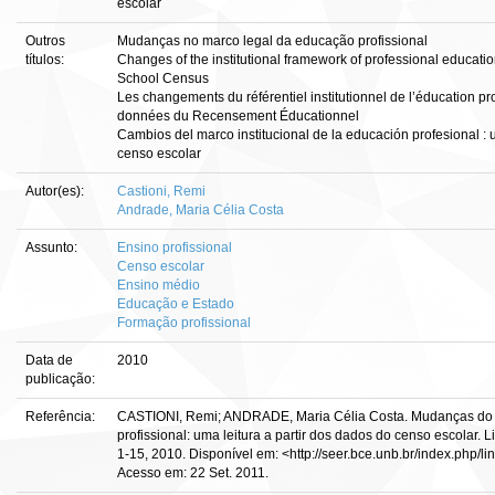
escolar
Outros
Mudanças no marco legal da educação profissional
títulos:
Changes of the institutional framework of professional educatio
School Census
Les changements du référentiel institutionnel de l’éducation pro
données du Recensement Éducationnel
Cambios del marco institucional de la educación profesional : un
censo escolar
Autor(es):
Castioni, Remi
Andrade, Maria Célia Costa
Assunto:
Ensino profissional
Censo escolar
Ensino médio
Educação e Estado
Formação profissional
Data de
2010
publicação:
Referência:
CASTIONI, Remi; ANDRADE, Maria Célia Costa. Mudanças do m
profissional: uma leitura a partir dos dados do censo escolar. Linh
1-15, 2010. Disponível em: <http://seer.bce.unb.br/index.php/li
Acesso em: 22 Set. 2011.