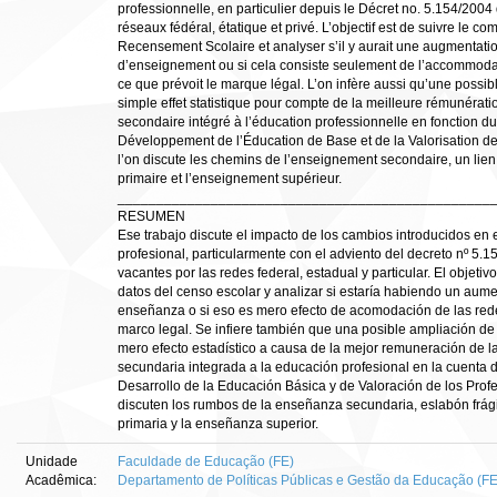
professionnelle, en particulier depuis le Décret no. 5.154/2004 
réseaux fédéral, étatique et privé. L’objectif est de suivre le
Recensement Scolaire et analyser s’il y aurait une augmentation
d’enseignement ou si cela consiste seulement de l’accommoda
ce que prévoit le marque légal. L’on infère aussi qu’une possibl
simple effet statistique pour compte de la meilleure rémunérat
secondaire intégré à l’éducation professionnelle en fonction 
Développement de l’Éducation de Base et de la Valorisation des
l’on discute les chemins de l’enseignement secondaire, un lien 
primaire et l’enseignement supérieur.
________________________________________________
RESUMEN
Ese trabajo discute el impacto de los cambios introducidos en 
profesional, particularmente con el adviento del decreto nº 5.1
vacantes por las redes federal, estadual y particular. El objeti
datos del censo escolar y analizar si estaría habiendo un aum
enseñanza o si eso es mero efecto de acomodación de las red
marco legal. Se infiere también que una posible ampliación de
mero efecto estadístico a causa de la mejor remuneración de l
secundaria integrada a la educación profesional en la cuenta
Desarrollo de la Educación Básica y de Valoración de los Profe
discuten los rumbos de la enseñanza secundaria, eslabón frágil
primaria y la enseñanza superior.
Unidade
Faculdade de Educação (FE)
Acadêmica:
Departamento de Políticas Públicas e Gestão da Educação (F