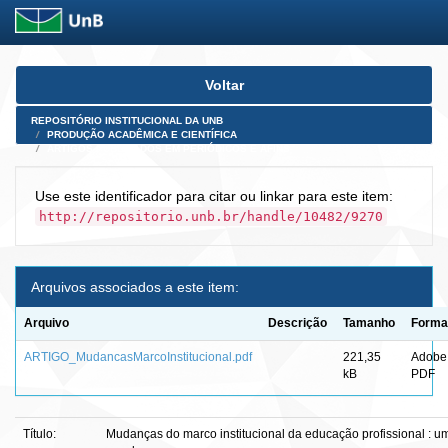
Skip
Voltar
navigation
REPOSITÓRIO INSTITUCIONAL DA UNB
PRODUÇÃO ACADÊMICA E CIENTÍFICA
ARTIGOS PUBLICADOS EM PERIÓDICOS E AFINS
Use este identificador para citar ou linkar para este item:
http://repositorio.unb.br/handle/10482/9270
Arquivos associados a este item:
Arquivo
Descrição
Tamanho
Forma
ARTIGO_MudancasMarcoInstitucional.pdf
221,35
Adobe
kB
PDF
Título:
Mudanças do marco institucional da educação profissional : um