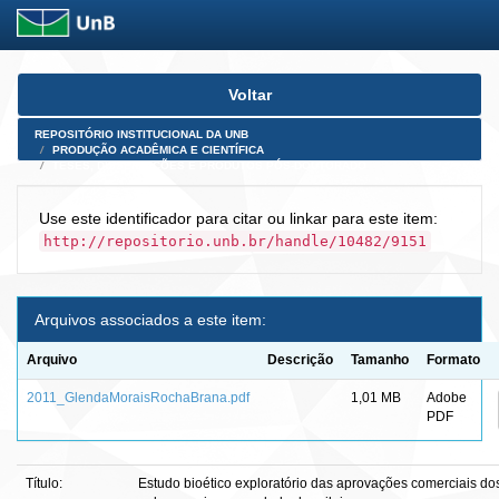
Skip
Voltar
navigation
REPOSITÓRIO INSTITUCIONAL DA UNB
PRODUÇÃO ACADÊMICA E CIENTÍFICA
TESES, DISSERTAÇÕES E PRODUTOS PÓS-DOUTORADO
Use este identificador para citar ou linkar para este item:
http://repositorio.unb.br/handle/10482/9151
Arquivos associados a este item:
Arquivo
Descrição
Tamanho
Formato
2011_GlendaMoraisRochaBrana.pdf
1,01 MB
Adobe
PDF
Título:
Estudo bioético exploratório das aprovações comerciais d