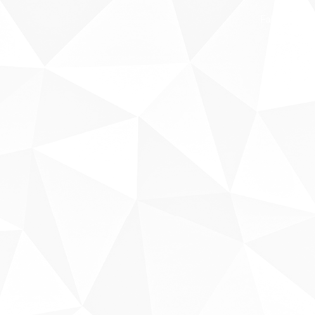
Fale conosco
Sobre