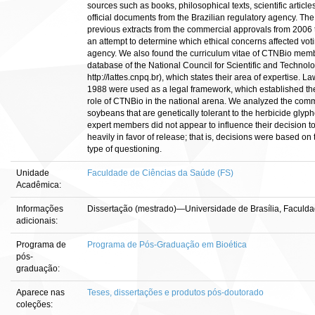
sources such as books, philosophical texts, scientific article
official documents from the Brazilian regulatory agency. Th
previous extracts from the commercial approvals from 2006 
an attempt to determine which ethical concerns affected vot
agency. We also found the curriculum vitae of CTNBio membe
database of the National Council for Scientific and Techno
http://lattes.cnpq.br), which states their area of expertise. 
1988 were used as a legal framework, which established th
role of CTNBio in the national arena. We analyzed the comm
soybeans that are genetically tolerant to the herbicide glyph
expert members did not appear to influence their decision to
heavily in favor of release; that is, decisions were based on 
type of questioning.
Unidade
Faculdade de Ciências da Saúde (FS)
Acadêmica:
Informações
Dissertação (mestrado)—Universidade de Brasília, Faculda
adicionais:
Programa de
Programa de Pós-Graduação em Bioética
pós-
graduação:
Aparece nas
Teses, dissertações e produtos pós-doutorado
coleções: