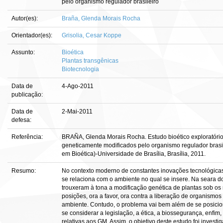
pelo organismo regulador brasileiro
Autor(es):
Braña, Glenda Morais Rocha
Orientador(es):
Grisolia, Cesar Koppe
Assunto:
Bioética
Plantas transgênicas
Biotecnologia
Data de
4-Ago-2011
publicação:
Data de
2-Mai-2011
defesa:
Referência:
BRAÑA, Glenda Morais Rocha. Estudo bioético exploratóri
geneticamente modificados pelo organismo regulador brasile
em Bioética)-Universidade de Brasília, Brasília, 2011.
Resumo:
No contexto moderno de constantes inovações tecnológic
se relaciona com o ambiente no qual se insere. Na seara d
trouxeram à tona a modificação genética de plantas sob os
posições, ora a favor, ora contra a liberação de organism
ambiente. Contudo, o problema vai bem além de se posicion
se considerar a legislação, a ética, a biossegurança, enfi
relativas aos GM. Assim, o objetivo deste estudo foi inves