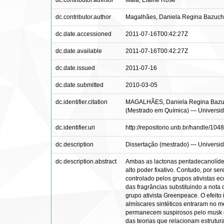
dc.contributor.advisor
Maia, Elaine Rose
dc.contributor.author
Magalhães, Daniela Regina Bazuch
dc.date.accessioned
2011-07-16T00:42:27Z
dc.date.available
2011-07-16T00:42:27Z
dc.date.issued
2011-07-16
dc.date.submitted
2010-03-05
dc.identifier.citation
MAGALHÃES, Daniela Regina Bazuchi.
(Mestrado em Química) — Universidad
dc.identifier.uri
http://repositorio.unb.br/handle/104
dc.description
Dissertação (mestrado) — Universida
dc.description.abstract
Ambas as lactonas pentadecanolídeo
alto poder fixativo. Contudo, por s
controlado pelos grupos ativistas 
das fragrâncias substituindo a nota 
grupo ativista Greenpeace. O efeit
almíscares sintéticos entraram no m
permanecem suspirosos pelo musk do
das teorias que relacionam estrutur