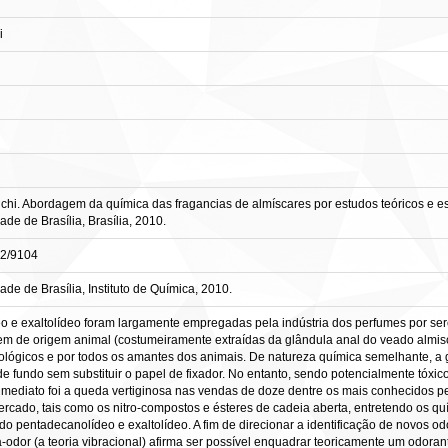
i
 Abordagem da química das fragancias de almíscares por estudos teóricos e espect
e de Brasília, Brasília, 2010.
82/9104
de de Brasília, Instituto de Química, 2010.
 e exaltolídeo foram largamente empregadas pela indústria dos perfumes por ser
erem de origem animal (costumeiramente extraídas da glândula anal do veado almis
ecológicos e por todos os amantes dos animais. De natureza química semelhante, a
de fundo sem substituir o papel de fixador. No entanto, sendo potencialmente tóxic
o imediato foi a queda vertiginosa nas vendas de doze dentre os mais conhecidos
ercado, tais como os nitro-compostos e ésteres de cadeia aberta, entretendo os quí
 pentadecanolídeo e exaltolídeo. A fim de direcionar a identificação de novos o
a-odor (a teoria vibracional) afirma ser possível enquadrar teoricamente um odor