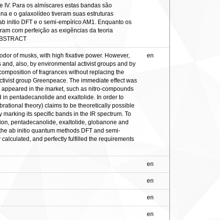
e IV. Para os almíscares estas bandas são
na e o galaxolídeo tiveram suas estruturas
b initio DFT e o semi-empírico AM1. Enquanto os
eram com perfeição as exigências da teoria
ABSTRACT
odor of musks, with high fixative power. However,
en
s and, also, by environmental activist groups and by
 composition of fragrances without replacing the
 activist group Greenpeace. The immediate effect was
ve appeared in the market, such as nitro-compounds
 in pentadecanolide and exaltolide. In order to
ibrational theory) claims to be theoretically possible
y marking its specific bands in the IR spectrum. To
tion, pentadecanolide, exaltolide, globanone and
y the ab initio quantum methods DFT and semi-
calculated, and perfectly fulfilled the requirements
en
en
en
en