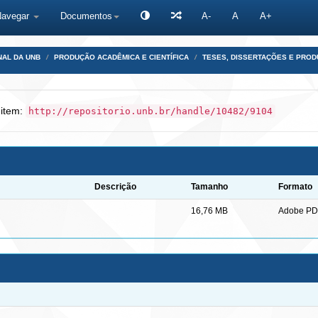
Navegar
Documentos
A-
A
A+
NAL DA UNB
PRODUÇÃO ACADÊMICA E CIENTÍFICA
TESES, DISSERTAÇÕES E PRO
 item:
http://repositorio.unb.br/handle/10482/9104
Descrição
Tamanho
Formato
16,76 MB
Adobe PD