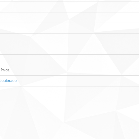
ímica
-doutorado