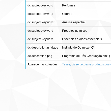
dc.subject.keyword
Perfumes
dc.subject.keyword
Odores
dc.subject.keyword
Análise espectral
dc.subject.keyword
Produtos químicos
dc.subject.keyword
Essências e óleos essenciais
dc.description.unidade
Instituto de Química (IQ)
dc.description.ppg
Programa de Pós-Graduação em Qu
Aparece nas coleções:
Teses, dissertações e produtos pós