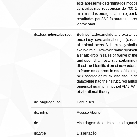
este apresente determinados modos 
centradas nas freqüências de 700, 1
minimizadas energeticamente, por M
resultados por AM1 falharam na prev
vibracional. ________________
dc.description.abstract
Both pentadecanolide and exaltolide
once they have animal origin (custom
all animal lovers. A chemically simi
fixative role. However, some synthet
a sharp drop in sales of twelve of 
and open chain esters, entertaining 
direct the identification of new odora
to frame an odorant in one of the maj
be classified as musk, one should s
galaxolide had their structures adj
empirical quantum method AM1. While 
of vibrational theory.
dc.language.iso
Português
dc.rights
Acesso Aberto
dc.title
Abordagem da química das fragancia
dc.type
Dissertação