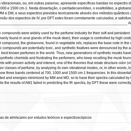
vibracionais, ou, em outras palavras, apresente específicas bandas no espectro d
000 e 1500 cm-1. Nesta dissertação, o pentadecanolídeo, o exaltolídeo, a globano
M e DM, e seus espectros previstos teoricamente através dos métodos quânticos a
isão dos espectros de IV, por DFT estes foram corretamente calculados, e satisfiz
_________________________________________________________________ 
 compounds were widely used by the perfume industry for their soft and persistent 
arily found in anal glands of the musk deer), their usage is controlled by high cost
lar compound, the globanone, found in vegetable oils, replaces the base note in the
ic compounds are potentially toxic, and synthetic fixatives were denounced by the
the best known perfumes in the world. Thus, new generations of synthetic musks ha
synthetic chemists and frustrating the perfumers, who keep recalling the musk found
nts with proven activity and interest, one of the theories that relate structure-odor (v
or classes of perfume, by analyzing its own vibrational modes, or, in other words, b
how three bands centered at 700, 1000 and 1500 cm-1 frequencies. In this disserta
usted and energies minimized by MM and MD, so to have their spectra calculated b
the results of AM1 failed in predicting the IR spectra, by DFT these were correctly 
s de almíscares por estudos teóricos e espectroscópicos