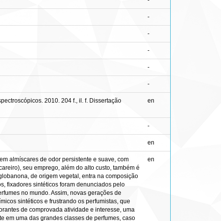
-
-
-
-
-
-
roscópicos. 2010. 204 f., il. f. Dissertação
en
-
en
em almíscares de odor persistente e suave, com
en
careiro), seu emprego, além do alto custo, também é
 globanona, de origem vegetal, entra na composição
os, fixadores sintéticos foram denunciados pelo
 perfumes no mundo. Assim, novas gerações de
micos sintéticos e frustrando os perfumistas, que
dorantes de comprovada atividade e interesse, uma
ante em uma das grandes classes de perfumes, caso