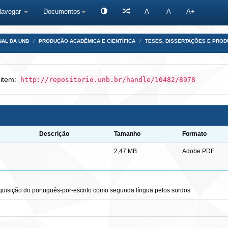
Navegar
Documentos
A-
A
A+
NAL DA UNB
PRODUÇÃO ACADÊMICA E CIENTÍFICA
TESES, DISSERTAÇÕES E PRO
 item:
http://repositorio.unb.br/handle/10482/8978
Descrição
Tamanho
Formato
2,47 MB
Adobe PDF
quisição do português-por-escrito como segunda língua pelos surdos