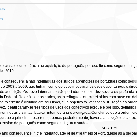
uas)
os
e causa e consquência na aquisição do português-por-escrito como segunda língua 
lia, 2010.
a e consequência nas interlínguas dos surdos aprendizes de português como segu
 de 2008 a 2009, que tinham como objetivo investigar os usos espontâneos e dir
 de aquisição. Os treze informantes são portadores de surdez severa ou profunda,
to Federal. Na análise dos dados, as interlínguas foram definidas com base em doi
o critério é dividido em seis tipos, cujo objetivo foi verificar a utilização da or
vez, identificaram-se três tipos de usos dos conectivos porque e por isso, defini
interlínguas distintas: básica, intermediária e avançada. Conclui-se que a ordem cro
orque a primeira a ocorrer e, apenas posteriormente, haver a aquisição do conecti
o ensino de português como segunda língua a surdos.
________________________________________________ ABSTRACT
 and consequence in the interlanguage of deaf learners of Portuguese as a secon