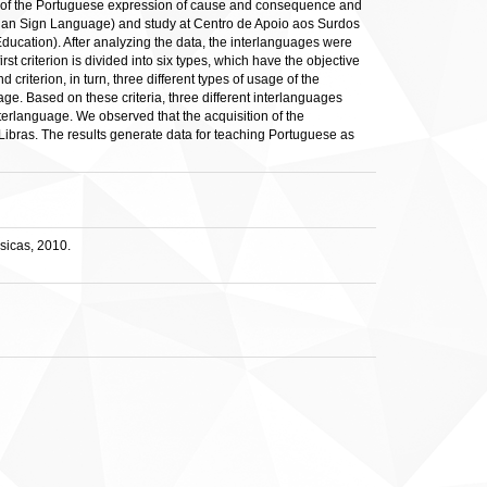
ge of the Portuguese expression of cause and consequence and
azilian Sign Language) and study at Centro de Apoio aos Surdos
Education). After analyzing the data, the interlanguages were
 criterion is divided into six types, which have the objective
riterion, in turn, three different types of usage of the
ge. Based on these criteria, three different interlanguages
terlanguage. We observed that the acquisition of the
 Libras. The results generate data for teaching Portuguese as
sicas, 2010.