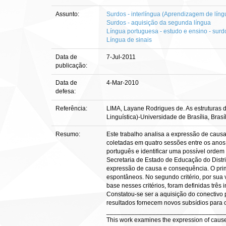
Assunto:
Surdos - interlíngua (Aprendizagem de líng
Surdos - aquisição da segunda língua
Língua portuguesa - estudo e ensino - surd
Língua de sinais
Data de
7-Jul-2011
publicação:
Data de
4-Mar-2010
defesa:
Referência:
LIMA, Layane Rodrigues de. As estruturas d
Linguística)-Universidade de Brasília, Brasí
Resumo:
Este trabalho analisa a expressão de caus
coletadas em quatro sessões entre os anos
português e identificar uma possível ordem
Secretaria de Estado de Educação do Distri
expressão de causa e consequência. O primeir
espontâneos. No segundo critério, por sua 
base nesses critérios, foram definidas três 
Constatou-se ser a aquisição do conectivo p
resultados fornecem novos subsídios para 
_________________________________
This work examines the expression of cause