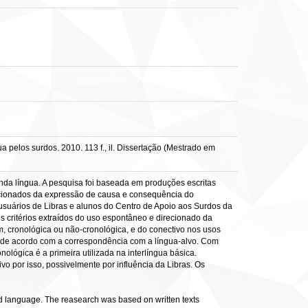
pelos surdos. 2010. 113 f., il. Dissertação (Mestrado em
nda língua. A pesquisa foi baseada em produções escritas
ecionados da expressão de causa e consequência do
 usuários de Libras e alunos do Centro de Apoio aos Surdos da
s critérios extraídos do uso espontâneo e direcionado da
dem, cronológica ou não-cronológica, e do conectivo nos usos
dos de acordo com a correspondência com a língua-alvo. Com
nológica é a primeira utilizada na interlíngua básica.
vo por isso, possivelmente por influência da Libras. Os
d language. The reasearch was based on written texts