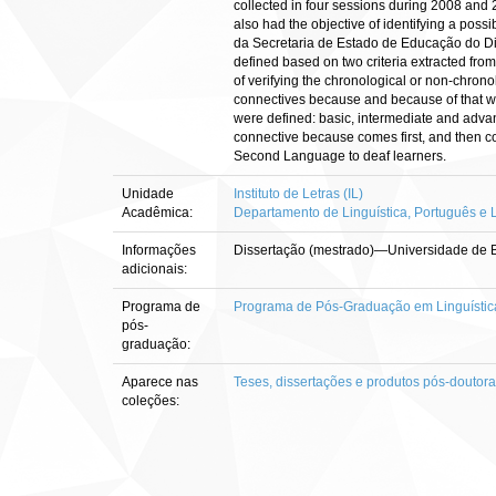
collected in four sessions during 2008 and
also had the objective of identifying a poss
da Secretaria de Estado de Educação do Dist
defined based on two criteria extracted fro
of verifying the chronological or non-chrono
connectives because and because of that wer
were defined: basic, intermediate and advan
connective because comes first, and then com
Second Language to deaf learners.
Unidade
Instituto de Letras (IL)
Acadêmica:
Departamento de Linguística, Português e L
Informações
Dissertação (mestrado)—Universidade de Bra
adicionais:
Programa de
Programa de Pós-Graduação em Linguístic
pós-
graduação:
Aparece nas
Teses, dissertações e produtos pós-doutor
coleções: