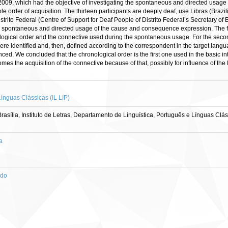
 2009, which had the objective of investigating the spontaneous and directed usa
ible order of acquisition. The thirteen participants are deeply deaf, use Libras (Br
rito Federal (Centre of Support for Deaf People of Distrito Federal’s Secretary of 
m spontaneous and directed usage of the cause and consequence expression. The first
logical order and the connective used during the spontaneous usage. For the second c
e identified and, then, defined according to the correspondent in the target langua
ced. We concluded that the chronological order is the first one used in the basic in
es the acquisition of the connective because of that, possibly for influence of the
ínguas Clássicas (IL LIP)
sília, Instituto de Letras, Departamento de Linguística, Português e Línguas Clás
a
ado