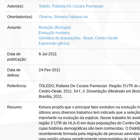
Autor(es):
Toledo, Rafaela De Cezare Parmezan
Orientador(es):
Oliveira, Silviene Fabiana de
Assunto:
Mutação (Biologia)
Evolução humana
Genética de populações - Brasil, Centro-Oeste
Expressão gênica
Data de
6-Jul-2011
publicação:
Data de
24-Fev-2011
defesa:
Referência:
TOLEDO, Rafaela De Cezare Parmezan. Região 3'UTR do
Centro-Oeste. 2011. 54 f., il. Dissertação (Mestrado em Biol
Brasília, 2011.
Resumo:
Kimura propôs que o principal fator evolutivo na evolução 
últimos anos diversos trabalhos tem indicado que a seleçã
importante na evolução da espécie. Nesse trabalho foi aval
região 3´UTR do HLA-G em duas populações do Centro-Oeste
cujas histórias demográficas são bem conhecidas. O Distri
recentemente formada pela migração de pessoas advindas d
uma região urbana geneticamente representativa do país. 