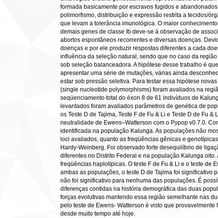
formada basicamente por escravos fugidos e abandonados.
polimorfismo, distribuição e expressão restrita a tecidos/ó
que levam a tolerância imunológica. O maior conheciment
demais genes de classe Ib deve-se à observação de assoc
abortos espontâneos recorrentes e diversas doenças. Dev
doenças e por ele produzir respostas diferentes a cada doe
influência da seleção natural, sendo que no caso da regiã
sob seleção balanceadora. A hipótese desse trabalho é q
apresentar uma série de mutações, várias ainda desconhe
estar sob pressão seletiva. Para testar essa hipótese nov
(single nucleotide polymorphisms) foram avaliados na regi
seqüenciamento total do éxon 8 de 61 indivíduos de Kalung
levantados foram avaliados parâmetros de genética de popu
os Teste D de Tajima, Teste F de Fu & Li e Teste D de Fu & 
neutralidade de Ewens–Watterson com o Pypop v0.7.0. Com
identificada na população Kalunga. As populações não mostr
loci avaliados, quanto as freqüências gênicas e genotípic
Hardy-Weinberg. Foi observado forte desequilíbrio de liga
diferentes no Distrito Federal e na população Kalunga oito
freqüências haplotípicas. O teste F de Fu & Li e o teste de 
ambas as populações, o teste D de Tajima foi significativo pa
não foi significativo para nenhuma das populações. É poss
diferenças contidas na história demográfica das duas pop
forças evolutivas mantendo essa região semelhante nas dua
pelo teste de Ewens- Watterson é visto que provavelment
desde muito tempo até hoje.