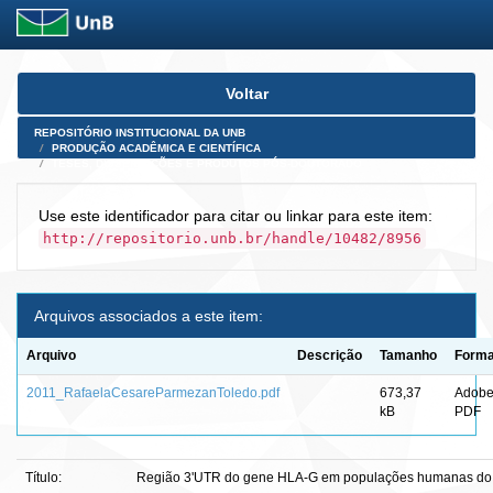
Skip
Voltar
navigation
REPOSITÓRIO INSTITUCIONAL DA UNB
PRODUÇÃO ACADÊMICA E CIENTÍFICA
TESES, DISSERTAÇÕES E PRODUTOS PÓS-DOUTORADO
Use este identificador para citar ou linkar para este item:
http://repositorio.unb.br/handle/10482/8956
Arquivos associados a este item:
Arquivo
Descrição
Tamanho
Forma
2011_RafaelaCesareParmezanToledo.pdf
673,37
Adob
kB
PDF
Título:
Região 3'UTR do gene HLA-G em populações humanas do