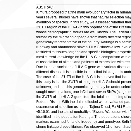
______________________________________________
ABSTRACT
Kimura proposed that the main evolutionary factor in human e
years several studies have shown that natural selection may
evolution of species. In this study, we assessed whether the
3'UTR region of the HLA-G in two populations of the Brazili
whose demographic histories are well known. The Federal Di
formed by the migration of people from many different regio
genetically representative of the country. Kalunga is a semi
runaway and abandoned slaves. HLA G shows a low level of
restricted to tissues / organs and specific biological proper
most current knowledge on the HLA-G in comparison with oth
of association of alleles and patterns of expression with re
Due to the association of HLA-G gene with various diseases 
different disease it is possible to think that this region is und
The case of the 3'UTR of the HLA-G, it is believed that is u
this study is that the 3'UTR of the gene HLA-G should present
unknown, and that this genomic region may be under selecti
sought new mutations, one InDel and seven SNPs (single n
the 3'UTR of the HLA-G gene from the total sequencing of e
Federal District. With the data collected were evaluated pa
occurrence of selection using the Tajima D test, Fu &Li F te
v5.10.01 and the test of neutrality of Ewens-Watterson with 
identified in the population Kalunga. The populations showed
markers examined for allele frequency and genotype. Both 
strong linkage disequilibrium. We observed 11 different hapl