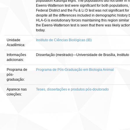
population Kalunga eight. The populations did not differ in 
Ewens-Watterson test were significant for both populations, t
Federal District and the Fu & Li D test was not significant for 
despite all the differences included in demographic history 
HLA-G is evolutionary forces maintaining this region similar 
the Ewens-Watterson test is seen that there was likely action
today.
Unidade
Instituto de Ciências Biológicas (IB)
Acadêmica:
Informações
Dissertação (mestrado)—Universidade de Brasília, Instituto
adicionais:
Programa de
Programa de Pós-Graduação em Biologia Animal
pós-
graduação:
Aparece nas
Teses, dissertações e produtos pós-doutorado
coleções: