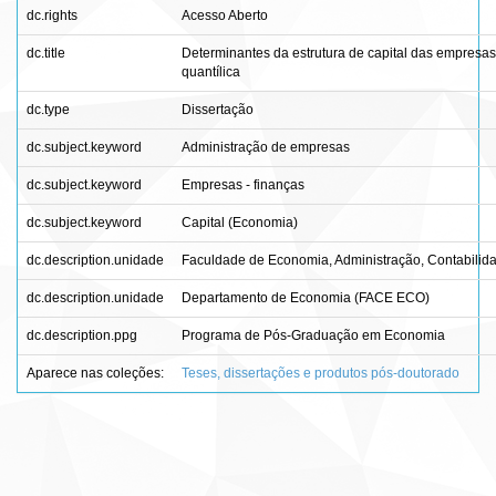
dc.rights
Acesso Aberto
dc.title
Determinantes da estrutura de capital das empresa
quantílica
dc.type
Dissertação
dc.subject.keyword
Administração de empresas
dc.subject.keyword
Empresas - finanças
dc.subject.keyword
Capital (Economia)
dc.description.unidade
Faculdade de Economia, Administração, Contabilida
dc.description.unidade
Departamento de Economia (FACE ECO)
dc.description.ppg
Programa de Pós-Graduação em Economia
Aparece nas coleções:
Teses, dissertações e produtos pós-doutorado