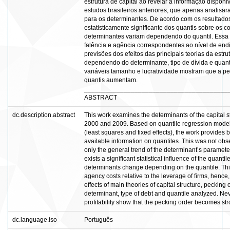
estrutura de capital ao revelar a informação dispon
estudos brasileiros anteriores, que apenas analisa
para os determinantes. De acordo com os resultados
estatisticamente significante dos quantis sobre os co
determinantes variam dependendo do quantil. Essa in
falência e agência correspondentes ao nível de end
previsões dos efeitos das principais teorias da estrut
dependendo do determinante, tipo de dívida e quant
variáveis tamanho e lucratividade mostram que a pe
quantis aumentam.
________________________________________
ABSTRACT
dc.description.abstract
This work examines the determinants of the capital 
2000 and 2009. Based on quantile regression model
(least squares and fixed effects), the work provides b
available information on quantiles. This was not obs
only the general trend of the determinant’s parameter
exists a significant statistical influence of the quantile
determinants change depending on the quantile. This
agency costs relative to the leverage of firms, hence,
effects of main theories of capital structure, pecking
determinant, type of debt and quantile analyzed. Neve
profitability show that the pecking order becomes str
dc.language.iso
Português