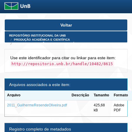
Skip
Voltar
navigation
REPOSITÓRIO INSTITUCIONAL DA UNB
PRODUÇÃO ACADÊMICA E CIENTÍFICA
TESES, DISSERTAÇÕES E PRODUTOS PÓS-DOUTORADO
Use este identificador para citar ou linkar para este item:
http://repositorio.unb.br/handle/10482/8615
Arquivos associados a este item:
Arquivo
Descrição
Tamanho
Formato
2011_GuilhermeResendeOliveira.pdf
425,68
Adobe
kB
PDF
Registro completo de metadados