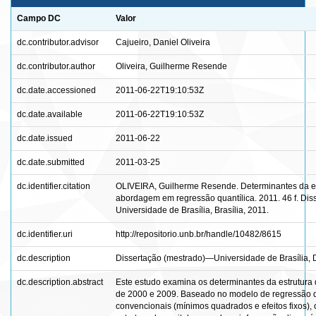
Campo DC
Valor
dc.contributor.advisor
Cajueiro, Daniel Oliveira
dc.contributor.author
Oliveira, Guilherme Resende
dc.date.accessioned
2011-06-22T19:10:53Z
dc.date.available
2011-06-22T19:10:53Z
dc.date.issued
2011-06-22
dc.date.submitted
2011-03-25
dc.identifier.citation
OLIVEIRA, Guilherme Resende. Determinantes da est
abordagem em regressão quantílica. 2011. 46 f. Di
Universidade de Brasília, Brasília, 2011.
dc.identifier.uri
http://repositorio.unb.br/handle/10482/8615
dc.description
Dissertação (mestrado)—Universidade de Brasília,
dc.description.abstract
Este estudo examina os determinantes da estrutura 
de 2000 e 2009. Baseado no modelo de regressão 
convencionais (mínimos quadrados e efeitos fixos)