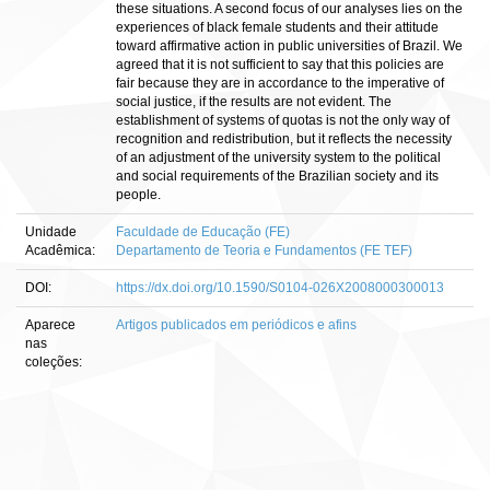
these situations. A second focus of our analyses lies on the
experiences of black female students and their attitude
toward affirmative action in public universities of Brazil. We
agreed that it is not sufficient to say that this policies are
fair because they are in accordance to the imperative of
social justice, if the results are not evident. The
establishment of systems of quotas is not the only way of
recognition and redistribution, but it reflects the necessity
of an adjustment of the university system to the political
and social requirements of the Brazilian society and its
people.
Unidade
Faculdade de Educação (FE)
Acadêmica:
Departamento de Teoria e Fundamentos (FE TEF)
DOI:
https://dx.doi.org/10.1590/S0104-026X2008000300013
Aparece
Artigos publicados em periódicos e afins
nas
coleções: