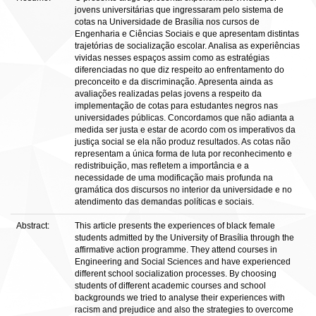
jovens universitárias que ingressaram pelo sistema de
cotas na Universidade de Brasília nos cursos de
Engenharia e Ciências Sociais e que apresentam distintas
trajetórias de socialização escolar. Analisa as experiências
vividas nesses espaços assim como as estratégias
diferenciadas no que diz respeito ao enfrentamento do
preconceito e da discriminação. Apresenta ainda as
avaliações realizadas pelas jovens a respeito da
implementação de cotas para estudantes negros nas
universidades públicas. Concordamos que não adianta a
medida ser justa e estar de acordo com os imperativos da
justiça social se ela não produz resultados. As cotas não
representam a única forma de luta por reconhecimento e
redistribuição, mas refletem a importância e a
necessidade de uma modificação mais profunda na
gramática dos discursos no interior da universidade e no
atendimento das demandas políticas e sociais.
Abstract:
This article presents the experiences of black female
students admitted by the University of Brasília through the
affirmative action programme. They attend courses in
Engineering and Social Sciences and have experienced
different school socialization processes. By choosing
students of different academic courses and school
backgrounds we tried to analyse their experiences with
racism and prejudice and also the strategies to overcome