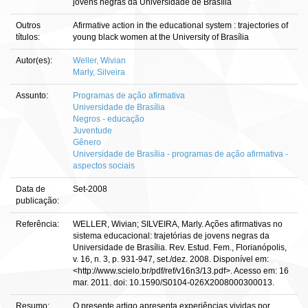
jovens negras da Universidade de Brasília
Outros
Afirmative action in the educational system : trajectories of
títulos:
young black women at the University of Brasília
Autor(es):
Weller, Wivian
Marly, Silveira
Assunto:
Programas de ação afirmativa
Universidade de Brasília
Negros - educação
Juventude
Gênero
Universidade de Brasília - programas de ação afirmativa -
aspectos sociais
Data de
Set-2008
publicação:
Referência:
WELLER, Wivian; SILVEIRA, Marly. Ações afirmativas no
sistema educacional: trajetórias de jovens negras da
Universidade de Brasília. Rev. Estud. Fem., Florianópolis,
v. 16, n. 3, p. 931-947, set./dez. 2008. Disponível em:
<http://www.scielo.br/pdf/ref/v16n3/13.pdf>. Acesso em: 16
mar. 2011. doi: 10.1590/S0104-026X2008000300013.
Resumo:
O presente artigo apresenta experiências vividas por