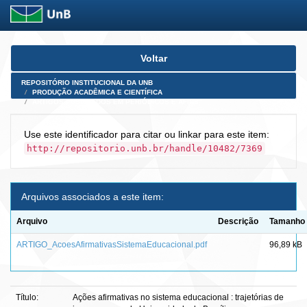
Skip
Voltar
navigation
REPOSITÓRIO INSTITUCIONAL DA UNB
PRODUÇÃO ACADÊMICA E CIENTÍFICA
ARTIGOS PUBLICADOS EM PERIÓDICOS E AFINS
Use este identificador para citar ou linkar para este item:
http://repositorio.unb.br/handle/10482/7369
Arquivos associados a este item:
Arquivo
Descrição
Tamanho
ARTIGO_AcoesAfirmativasSistemaEducacional.pdf
96,89 kB
Título:
Ações afirmativas no sistema educacional : trajetórias de