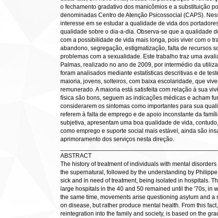
o fechamento gradativo dos manicômios e a substituição p
denominadas Centro de Atenção Psicossocial (CAPS). Nes
interesse em se estudar a qualidade de vida dos portadore
qualidade sobre o dia-a-dia. Observa-se que a qualidade 
com a possibilidade de vida mais longa, pois viver com o t
abandono, segregação, estigmatização, falta de recursos soc
problemas com a sexualidade. Este trabalho traz uma aval
Palmas, realizado no ano de 2009, por intermédio da utiliza
foram analisados mediante estatísticas descritivas e de te
maioria, jovens, solteiros, com baixa escolaridade, que vi
remunerado. A maioria está satisfeita com relação à sua v
física são bons, seguem as indicações médicas e acham f
considerarem os sintomas como importantes para sua quali
referem à falta de emprego e de apoio inconstante da famí
subjetiva, apresentam uma boa qualidade de vida, contudo, s
como emprego e suporte social mais estável, ainda são ins
aprimoramento dos serviços nesta direção.
______________________________________________
ABSTRACT
The history of treatment of individuals with mental disorde
the supernatural, followed by the understanding by Philippe 
sick and in need of treatment, being isolated in hospitals. Thi
large hospitals in the 40 and 50 remained until the '70s, in
the same time, movements arise questioning asylum and a n
on disease, but rather produce mental health. From this fact
reintegration into the family and society, is based on the g