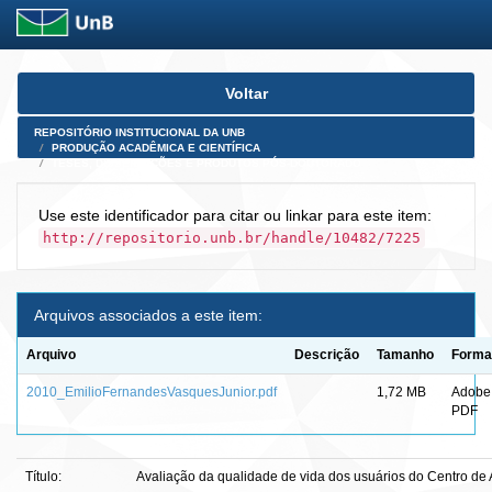
Skip
Voltar
navigation
REPOSITÓRIO INSTITUCIONAL DA UNB
PRODUÇÃO ACADÊMICA E CIENTÍFICA
TESES, DISSERTAÇÕES E PRODUTOS PÓS-DOUTORADO
Use este identificador para citar ou linkar para este item:
http://repositorio.unb.br/handle/10482/7225
Arquivos associados a este item:
Arquivo
Descrição
Tamanho
Forma
2010_EmilioFernandesVasquesJunior.pdf
1,72 MB
Adobe
PDF
Título:
Avaliação da qualidade de vida dos usuários do Centro de