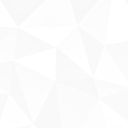
Fale conosco
Sobre