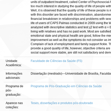
units of outpatient treatment, called Center of Psychosocial
too much interest in studying the quality of life of people wi
Well, it is observed that the quality of life of these people is no
with this disorder are faced with discrimination, abandonmen
financial breakdown in relationships and problems with sexu
life of users of CAPS Palmas conducted in 2009 using the Wi
analyzed with descriptive statistics and test χ2 test with α =
living with relatives and has no paid work. Most are satisfied
emotional state and physical health are good, follow the medi
improvement as well as the symptoms do not consider as impor
Complain of lack of employment and family support fickle. T
provide a good quality of life, however, objective criteria 
social support more stable, are still not satisfactory and dem
Unidade
Faculdade de Ciências da Saúde (FS)
Acadêmica:
Informações
Dissertação (mestrado)—Universidade de Brasília, Faculd
adicionais:
Programa de
Programa de Pós-Graduação em Ciências da Saúde
pós-
graduação:
Aparece nas
Teses, dissertações e produtos pós-doutorado
coleções: