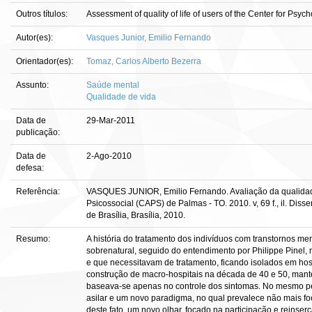
Outros títulos:
Assessment of quality of life of users of the Center for Psy
Autor(es):
Vasques Junior, Emilio Fernando
Orientador(es):
Tomaz, Carlos Alberto Bezerra
Assunto:
Saúde mental
Qualidade de vida
Data de
29-Mar-2011
publicação:
Data de
2-Ago-2010
defesa:
Referência:
VASQUES JUNIOR, Emilio Fernando. Avaliação da qualidad
Psicossocial (CAPS) de Palmas - TO. 2010. v, 69 f., il. Di
de Brasília, Brasília, 2010.
Resumo:
A história do tratamento dos indivíduos com transtornos 
sobrenatural, seguido do entendimento por Philippe Pinel,
e que necessitavam de tratamento, ficando isolados em hospi
construção de macro-hospitais na década de 40 e 50, mant
baseava-se apenas no controle dos sintomas. No mesmo p
asilar e um novo paradigma, no qual prevalece não mais foc
deste fato, um novo olhar, focado na participação e reinse