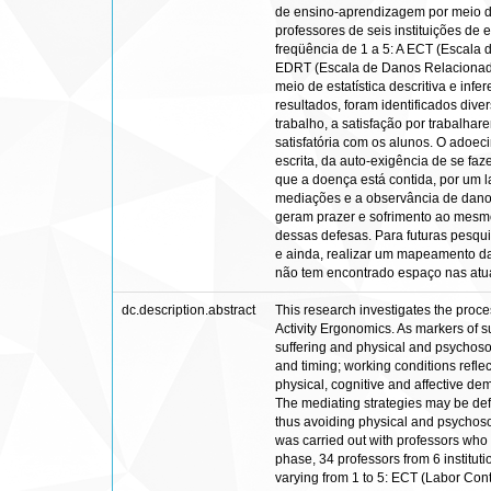
de ensino-aprendizagem por meio da I
professores de seis instituições de 
freqüência de 1 a 5: A ECT (Escala
EDRT (Escala de Danos Relacionados 
meio de estatística descritiva e inf
resultados, foram identificados di
trabalho, a satisfação por trabalha
satisfatória com os alunos. O adoe
escrita, da auto-exigência de se fa
que a doença está contida, por um l
mediações e a observância de danos 
geram prazer e sofrimento ao mesmo
dessas defesas. Para futuras pesqui
e ainda, realizar um mapeamento das
não tem encontrado espaço nas 
dc.description.abstract
This research investigates the proc
Activity Ergonomics. As markers of 
suffering and physical and psychosoc
and timing; working conditions refl
physical, cognitive and affective de
The mediating strategies may be defe
thus avoiding physical and psychosoci
was carried out with professors who w
phase, 34 professors from 6 instituti
varying from 1 to 5: ECT (Labor Con