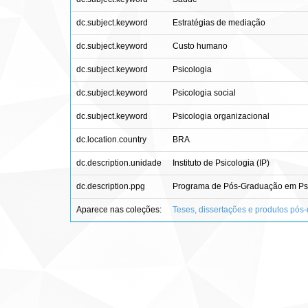
dc.subject.keyword
Estratégias de mediação
dc.subject.keyword
Custo humano
dc.subject.keyword
Psicologia
dc.subject.keyword
Psicologia social
dc.subject.keyword
Psicologia organizacional
dc.location.country
BRA
dc.description.unidade
Instituto de Psicologia (IP)
dc.description.ppg
Programa de Pós-Graduação em Psi
Aparece nas coleções:
Teses, dissertações e produtos pós