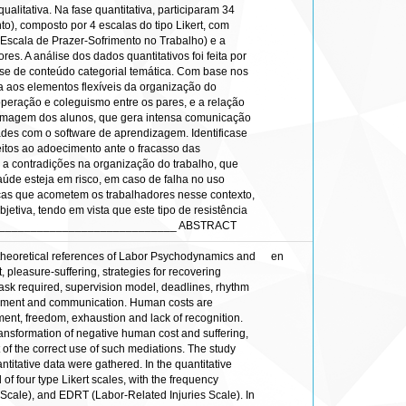
alitativa. Na fase quantitativa, participaram 34
to), composto por 4 escalas do tipo Likert, com
(Escala de Prazer-Sofrimento no Trabalho) e a
s. A análise dos dados quantitativos foi feita por
nálise de conteúdo categorial temática. Com base nos
a aos elementos flexíveis da organização do
ooperação e coleguismo entre os pares, e a relação
a imagem dos alunos, que gera intensa comunicação
dades com o software de aprendizagem. Identificase
jeitos ao adoecimento ante o fracasso das
 a contradições na organização do trabalho, que
úde esteja em risco, em caso de falha no uso
enças que acometem os trabalhadores nesse contexto,
etiva, tendo em vista que este tipo de resistência
_______________________________ ABSTRACT
e theoretical references of Labor Psychodynamics and
en
pleasure-suffering, strategies for recovering
task required, supervision model, deadlines, rhythm
nagement and communication. Human costs are
ment, freedom, exhaustion and lack of recognition.
ransformation of negative human cost and suffering,
 of the correct use of such mediations. The study
ntitative data were gathered. In the quantitative
of four type Likert scales, with the frequency
Scale), and EDRT (Labor-Related Injuries Scale). In