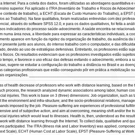
nternet. Para a coleta dos dados, foram utilizadas as abordagens quantitativa e qu
ensino superior. Foi aplicado o ITRA (Inventário de Trabalho e Riscos de Adoecimen
 de contexto de trabalho), a ECHT (Escala de Custo Humano do Trabalho), a EPST 
ao Trabalho). Na fase qualitativa, foram realizadas entrevistas com dez professore
erencial, através do software SPSS 12.0, e para os dados qualitativos, foi feita a a
versos indicadores do processo saúde-adoecimento. A saúde encontra-se relacionad
rem numa área nova, a liberdade para expressar as características individuais, a c
cimento aparece em função da rigidez da organização de trabalho, da ausência d
zer presente junto aos alunos, do intenso trabalho com o computador, e das dificul
ado, devido ao uso de estratégias defensivas. Entretanto, os professores estão su
físicos. Os resultados evidenciam que os professores investigados estão sujeitos
 tempo, e favorece o uso eficaz das defesas evitando o adoecimento, embora a sa
sas, sugere-se estudar a configuração do trabalho a distância no Brasil e as do
 categorias profissionais que estão conseguindo pôr em prática a mobilização subj
atuais organizações. _______________________________________________
ess of health decrease of professors who work with distance learning, based on th
such process, the research analyzed dynamic associations among labor, human cost, 
ial injuries. This work is base on 3 (three) dimensions: Job organization, such as 
ect the environment and infra-structure; and the socio-professional relations, ma
mands imposed by the job. Pleasure-suffering are experiences of professional fulfill
nsive and of subjective action, and aim at overcoming, meaning-shift and/or the t
al injuries which would lead to illnesses. Health is, then, understood as the result
ork with distance learning through the Internet. To collect data, qualitative and qua
ons participated. The ITRA (Illness risk and Labor Inventory) was applied, composed 
text Scale), ECHT (Human Cost at Labor Scale), EPST (Pleasure-Suffering at Work 