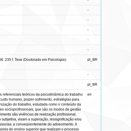
-
-
-
-
-
-
6. 235 f. Tese (Doutorado em Psicologia)-
pt_BR
-
pt_BR
 referenciais teóricos da psicodinâmica do trabalho
en
usto humano, prazer-sofrimento, estratégias para
ganização do trabalho, estudada como o conteúdo da
ações socioprofissionais, que são os modos de gestão
imento são vivências de realização profissional,
subjetiva, visam a superação, ressignificação e/ou
cossocias, e conseqüentemente do adoecimento. A
sores do ensino superior que realizam o processo