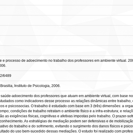
e processo de adoecimento no trabalho dos professores em ambiente virtual. 200
006.
82/6489
asilia, Instituto de Psicologia, 2006.
e saúde-adoecimento dos professores que atuam em ambiente virtual, com base nos
studados como indicadores desse processo as relações dinâmicas entre trabalho, c
icos e psicossocias. O trabalho é estudado com base em 3 (três) dimensões: a or
e tempo; condições de trabalho retratam o ambiente físico e a infra-estrutura; e rel
as exigências físicas, cognitivas e afetivas impostas pelo trabalho. O prazer-sofr
econhecimento. As estratégias de mediação podem ser defensivas e de mobilização 
tivo do trabalho e do sofrimento, evitando o surgimento dos danos físicos e psi
ultado do uso bem-sucedido dessas mediações. O estudo foi realizado com profes