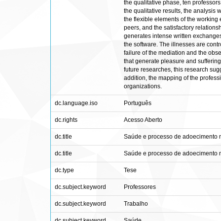
the qualitative phase, ten professors
the qualitative results, the analysis
the flexible elements of the working 
peers, and the satisfactory relationsh
generates intense written exchanges, 
the software. The illnesses are contr
failure of the mediation and the obse
that generate pleasure and suffering 
future researches, this research sugg
addition, the mapping of the profess
organizations.
dc.language.iso
Português
dc.rights
Acesso Aberto
dc.title
Saúde e processo de adoecimento no
dc.title
Saúde e processo de adoecimento no
dc.type
Tese
dc.subject.keyword
Professores
dc.subject.keyword
Trabalho
dc.subject.keyword
Saúde