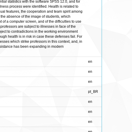
tial statistics with the software SPSS 12.0, and for
llness process were identified. Health is related to
idual features, the cooperation and team spirit among
 of the absence of the image of students, which
 of a computer screen, and of the difficulties to use
rofessors are subject to illnesses in face of the
ubject to contradictions in the working environment
gh health is in risk in case these defenses fail. For
esses which strike professors in this context, and, in
f resistance has been expanding in modern
en
en
en
pt_BR
en
en
en
en