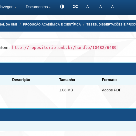
Navegar
Documentos
A-
A
A+
NAL DA UNB
PRODUÇÃO ACADÊMICA E CIENTÍFICA
TESES, DISSERTAÇÕES E PRO
 item:
http://repositorio.unb.br/handle/10482/6489
Descrição
Tamanho
Formato
1,08 MB
Adobe PDF