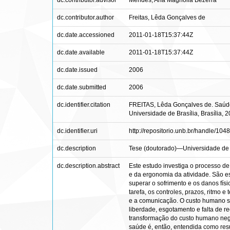
dc.contributor.advisor
Mendes, Ana Magnólia Bezerra
dc.contributor.author
Freitas, Lêda Gonçalves de
dc.date.accessioned
2011-01-18T15:37:44Z
dc.date.available
2011-01-18T15:37:44Z
dc.date.issued
2006
dc.date.submitted
2006
dc.identifier.citation
FREITAS, Lêda Gonçalves de. Saúde 
Universidade de Brasília, Brasília, 2
dc.identifier.uri
http://repositorio.unb.br/handle/104
dc.description
Tese (doutorado)—Universidade de Br
dc.description.abstract
Este estudo investiga o processo d
e da ergonomia da atividade. São e
superar o sofrimento e os danos fís
tarefa, os controles, prazos, ritmo 
e a comunicação. O custo humano são 
liberdade, esgotamento e falta de r
transformação do custo humano nega
saúde é, então, entendida como res