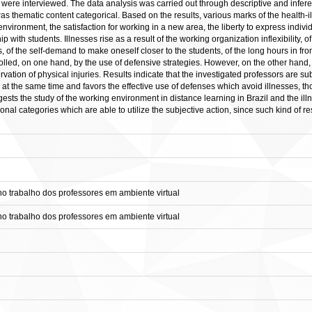
 were interviewed. The data analysis was carried out through descriptive and inferen
 was thematic content categorical. Based on the results, various marks of the health-i
environment, the satisfaction for working in a new area, the liberty to express indiv
ip with students. Illnesses rise as a result of the working organization inflexibility,
of the self-demand to make oneself closer to the students, of the long hours in front
olled, on one hand, by the use of defensive strategies. However, on the other hand, p
rvation of physical injuries. Results indicate that the investigated professors are s
at the same time and favors the effective use of defenses which avoid illnesses, thou
ests the study of the working environment in distance learning in Brazil and the illn
ional categories which are able to utilize the subjective action, since such kind o
 trabalho dos professores em ambiente virtual
 trabalho dos professores em ambiente virtual