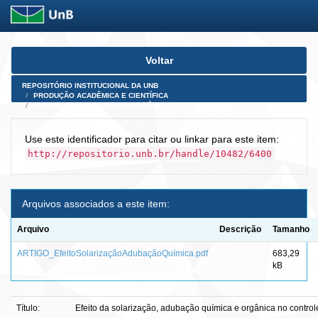
Skip
Voltar
navigation
REPOSITÓRIO INSTITUCIONAL DA UNB
PRODUÇÃO ACADÊMICA E CIENTÍFICA
ARTIGOS PUBLICADOS EM PERIÓDICOS E AFINS
Use este identificador para citar ou linkar para este item:
http://repositorio.unb.br/handle/10482/6400
Arquivos associados a este item:
Arquivo
Descrição
Tamanho
ARTIGO_EfeitoSolarizaçãoAdubaçãoQuímica.pdf
683,29
kB
Título:
Efeito da solarização, adubação química e orgânica no control