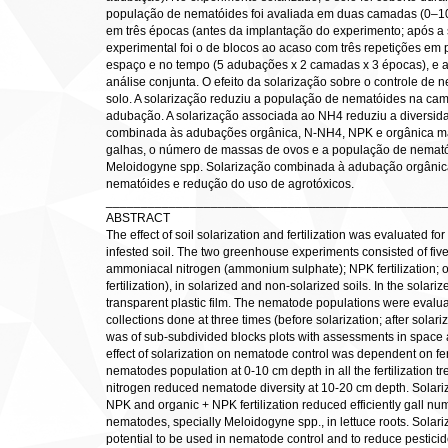
população de nematóides foi avaliada em duas camadas (0–10 c
em três épocas (antes da implantação do experimento; após a 
experimental foi o de blocos ao acaso com três repetições em
espaço e no tempo (5 adubações x 2 camadas x 3 épocas), e a 
análise conjunta. O efeito da solarização sobre o controle 
solo. A solarização reduziu a população de nematóides na ca
adubação. A solarização associada ao NH4 reduziu a diversid
combinada às adubações orgânica, N-NH4, NPK e orgânica ma
galhas, o número de massas de ovos e a população de nematóid
Meloidogyne spp. Solarização combinada à adubação orgânica
nematóides e redução do uso de agrotóxicos.
________________________________________________
ABSTRACT
The effect of soil solarization and fertilization was evaluated for
infested soil. The two greenhouse experiments consisted of five fe
ammoniacal nitrogen (ammonium sulphate); NPK fertilization; org
fertilization), in solarized and non-solarized soils. In the solar
transparent plastic film. The nematode populations were evalua
collections done at three times (before solarization; after solar
was of sub-subdivided blocks plots with assessments in space an
effect of solarization on nematode control was dependent on fer
nematodes population at 0-10 cm depth in all the fertilization 
nitrogen reduced nematode diversity at 10-20 cm depth. Solari
NPK and organic + NPK fertilization reduced efficiently gall 
nematodes, specially Meloidogyne spp., in lettuce roots. Solariz
potential to be used in nematode control and to reduce pesticid