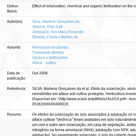
Outros
Effect of solarization, chemical and organic fertilization on th
títulos:
Autor(es):
Silva, Marlene Gonçalves da
Sharma, Ravi Datt
Junqueira, Ana Maria Resende
Oliveira, Charles Martins de
Assunto:
Nematoda em plantas
Tratamento térmico
Adubos e fertilizantes
Alface - cultivo
Data de
Out-2006
publicação:
Referência:
SILVA, Marlene Gonçalves da et al. Efeito da solarização, adu
nematóides em alface sob cultivo protegido. Horticultura brasileir
Disponível em: <http://www.scielo.br/pdf/hb/v24n4/19.pdf>. Ace
05362006000400019.
Resumo:
Os efeitos da solarização do solo associados à adubação no c
alface cultivar "Verônica" foram avaliados em solo naturalmen
um com e outro sem solarização, em casa de vegetação, ambo
nitrogênio na forma amoniacal (NH4); adubação com NPK; ad
adubação). No experimento solarizado, o solo foi coberto duran