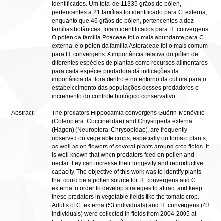
identificados. Um total de 11335 grãos de pólen,
pertencentes a 21 famílias foi identificado para C. externa,
enquanto que 46 grãos de pólen, pertencentes a dez
famílias botânicas, foram identificados para H. convergens.
O pólen da família Poaceae foi o mais abundante para C.
externa, e o pólen da família Asteraceae foi o mais comum
para H. convergens. A importância relativa do pólen de
diferentes espécies de plantas como recursos alimentares
para cada espécie predadora dá indicações da
importância da flora dentro e no entorno da cultura para o
estabelecimento das populações desses predadores e
incremento do controle biológico conservativo.
Abstract:
The predators Hippodamia convergens Guérin-Menéville
(Coleoptera: Coccinelidae) and Chrysoperla externa
(Hagen) (Neuroptera: Chrysopidae), are frequently
observed on vegetable crops, especially on tomato plants,
as well as on flowers of several plants around crop fields. It
is well known that when predators feed on pollen and
nectar they can increase their longevity and reproductive
capacity. The objective of this work was to identify plants
that could be a pollen source for H. convergens and C.
externa in order to develop strategies to attract and keep
these predators in vegetable fields like the tomato crop.
Adults of C. externa (53 individuals) and H. convergens (43
individuals) were collected in fields from 2004-2005 at