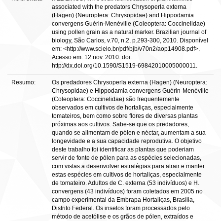
associated with the predators Chrysoperla externa
(Hagen) (Neuroptera: Chrysopidae) and Hippodamia
convergens Guérin-Menéville (Coleoptera: Coccinelidae)
using pollen grain as a natural marker. Brazilian journal of
biology, São Carlos, v.70, n.2, p.293-300, 2010. Disponível
em: <http://www.scielo.br/pdf/bjb/v70n2/aop14908.pdf>.
Acesso em: 12 nov. 2010. doi:
http://dx.doi.org/10.1590/S1519-69842010005000011.
Resumo:
Os predadores Chrysoperla externa (Hagen) (Neuroptera:
Chrysopidae) e Hippodamia convergens Guérin-Menéville
(Coleoptera: Coccinelidae) são frequentemente
observados em cultivos de hortaliças, especialmente
tomateiros, bem como sobre flores de diversas plantas
próximas aos cultivos. Sabe-se que os predadores,
quando se alimentam de pólen e néctar, aumentam a sua
longevidade e a sua capacidade reprodutiva. O objetivo
deste trabalho foi identificar as plantas que poderiam
servir de fonte de pólen para as espécies selecionadas,
com vistas a desenvolver estratégias para atrair e manter
estas espécies em cultivos de hortaliças, especialmente
de tomateiro. Adultos de C. externa (53 indivíduos) e H.
convergens (43 indivíduos) foram coletados em 2005 no
campo experimental da Embrapa Hortaliças, Brasília,
Distrito Federal. Os insetos foram processados pelo
método de acetólise e os grãos de pólen, extraídos e