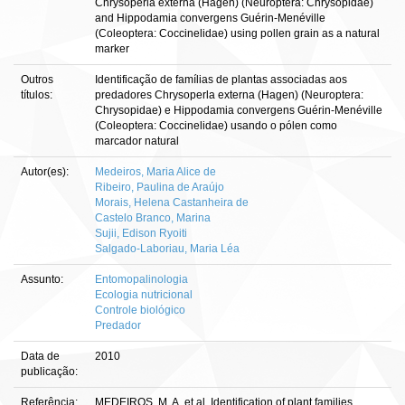
Chrysoperla externa (Hagen) (Neuroptera: Chrysopidae)
and Hippodamia convergens Guérin-Menéville
(Coleoptera: Coccinelidae) using pollen grain as a natural
marker
Outros
Identificação de famílias de plantas associadas aos
títulos:
predadores Chrysoperla externa (Hagen) (Neuroptera:
Chrysopidae) e Hippodamia convergens Guérin-Menéville
(Coleoptera: Coccinelidae) usando o pólen como
marcador natural
Autor(es):
Medeiros, Maria Alice de
Ribeiro, Paulina de Araújo
Morais, Helena Castanheira de
Castelo Branco, Marina
Sujii, Edison Ryoiti
Salgado-Laboriau, Maria Léa
Assunto:
Entomopalinologia
Ecologia nutricional
Controle biológico
Predador
Data de
2010
publicação:
Referência:
MEDEIROS, M. A. et al. Identification of plant families