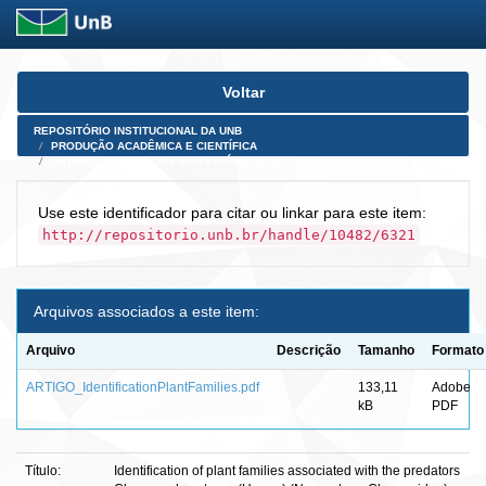
Skip
Voltar
navigation
REPOSITÓRIO INSTITUCIONAL DA UNB
PRODUÇÃO ACADÊMICA E CIENTÍFICA
ARTIGOS PUBLICADOS EM PERIÓDICOS E AFINS
Use este identificador para citar ou linkar para este item:
http://repositorio.unb.br/handle/10482/6321
Arquivos associados a este item:
Arquivo
Descrição
Tamanho
Formato
ARTIGO_IdentificationPlantFamilies.pdf
133,11
Adobe
kB
PDF
Título:
Identification of plant families associated with the predators