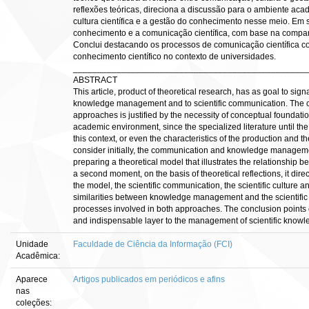
reflexões teóricas, direciona a discussão para o ambiente ac
cultura científica e a gestão do conhecimento nesse meio. Em 
conhecimento e a comunicação científica, com base na compa
Conclui destacando os processos de comunicação científica c
conhecimento científico no contexto de universidades.
________________________________________________
ABSTRACT
This article, product of theoretical research, has as goal to sig
knowledge management and to scientific communication. The cl
approaches is justified by the necessity of conceptual foundati
academic environment, since the specialized literature until th
this context, or even the characteristics of the production and 
consider initially, the communication and knowledge management
preparing a theoretical model that illustrates the relationsh
a second moment, on the basis of theoretical reflections, it dir
the model, the scientific communication, the scientific culture 
similarities between knowledge management and the scientifi
processes involved in both approaches. The conclusion points o
and indispensable layer to the management of scientific knowled
Unidade
Faculdade de Ciência da Informação (FCI)
Acadêmica:
Aparece
Artigos publicados em periódicos e afins
nas
coleções: