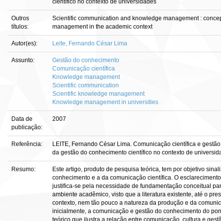
científico no contexto de universidades
Outros
Scientific communication and knowledge management : conceptua
títulos:
management in the academic context
Autor(es):
Leite, Fernando César Lima
Assunto:
Gestão do conhecimento
Comunicação científica
Knowledge management
Scientific communication
Scientific knowledge management
Knowledge management in universities
Data de
2007
publicação:
Referência:
LEITE, Fernando César Lima. Comunicação científica e gestão
da gestão do conhecimento científico no contexto de universida
Resumo:
Este artigo, produto de pesquisa teórica, tem por objetivo sina
conhecimento e a da comunicação científica. O esclareciment
justifica-se pela necessidade de fundamentação conceitual pa
ambiente acadêmico, visto que a literatura existente, até o p
contexto, nem tão pouco a natureza da produção e da comunic
inicialmente, a comunicação e gestão do conhecimento do pon
teórico que ilustra a relação entre comunicação, cultura e 