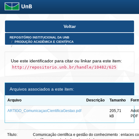
Skip
Voltar
navigation
REPOSITÓRIO INSTITUCIONAL DA UNB
PRODUÇÃO ACADÊMICA E CIENTÍFICA
ARTIGOS PUBLICADOS EM PERIÓDICOS E AFINS
Use este identificador para citar ou linkar para este item:
http://repositorio.unb.br/handle/10482/625
Arquivos associados a este item:
Arquivo
Descrição
Tamanho
For
ARTIGO_ComunicaçaoCientificaGestao.pdf
205,71
Ado
kB
PDF
Título:
Comunicação científica e gestão do conhecimento : enlaces c