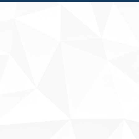
Fale conosco
Sobre