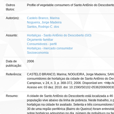
Outros
Profile of vegetable consumers of Santo Antônio do Descoberto 
títulos:
Autor(es):
Castelo Branco, Marina
Nogueira, Jorge Madeira
Santos, Rodrigo C. dos
Assunto:
Hortaliças - Santo Antônio do Descoberto (GO)
Orçamento familiar
Consumidores - perfil
Hortaliças - mercado consumidor
Socioeconomia
Data de
2006
publicação:
Referência:
CASTELO BRANCO, Marina; NOGUEIRA, Jorge Madeira; SANTOS
consumidores de hortaliças da cidade de Santo Antônio do Desc
Campinas, v. 24, n. 3, p. 368-372, 2006. Disponível em: <http:/
Acesso em: 03 dez. 2010. doi: 10.1590/S0102-053620060003
Resumo:
A cidade de Santo Antônio do Descoberto está localizada a 46 
população vive abaixo da linha de pobreza. Neste trabalho, o 
hortaliças na cidade foi avaliado. Setenta e três consumidore
30 de uma região periférica (Bairro do Queiroz) foram entrevis
sobre hortaliças adquiridas no dia, número de indivíduos na fa