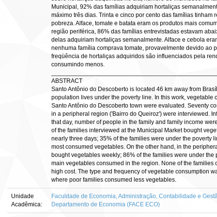
Municipal, 92% das famílias adquiriam hortaliças semanalme
máximo três dias. Trinta e cinco por cento das famílias tinham 
pobreza. Alface, tomate e batata eram os produtos mais comum
região periférica, 86% das famílias entrevistadas estavam ab
delas adquiriam hortaliças semanalmente. Alface e cebola er
nenhuma família comprava tomate, provavelmente devido ao pr
freqüência de hortaliças adquiridos são influenciados pela ren
consumindo menos.
________________________________________________
ABSTRACT
Santo Antônio do Descoberto is located 46 km away from Brasília
population lives under the poverty line. In this work, vegetabl
Santo Antônio do Descoberto town were evaluated. Seventy co
in a peripheral region ('Bairro do Queiroz') were interviewed. 
that day, number of people in the family and family income we
of the families interviewed at the Municipal Market bought ve
nearly three days; 35% of the families were under the poverty l
most consumed vegetables. On the other hand, in the peripheral
bought vegetables weekly; 86% of the families were under the p
main vegetables consumed in the region. None of the families 
high cost. The type and frequency of vegetable consumption was
where poor families consumed less vegetables.
Unidade
Faculdade de Economia, Administração, Contabilidade e Gestã
Acadêmica:
Departamento de Economia (FACE ECO)