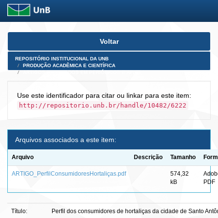
Skip
Voltar
navigation
REPOSITÓRIO INSTITUCIONAL DA UNB
PRODUÇÃO ACADÊMICA E CIENTÍFICA
ARTIGOS PUBLICADOS EM PERIÓDICOS E AFINS
Use este identificador para citar ou linkar para este item:
http://repositorio.unb.br/handle/10482/6222
Arquivos associados a este item:
Arquivo
Descrição
Tamanho
Form
ARTIGO_PerfilConsumidoresHortaliças.pdf
574,32
Adob
kB
PDF
Título:
Perfil dos consumidores de hortaliças da cidade de Santo Ant