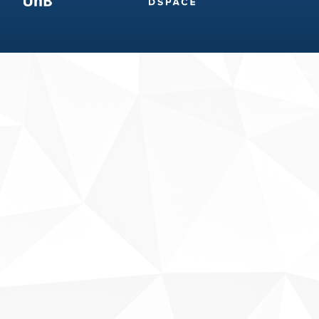
Fale conosco
Sobre