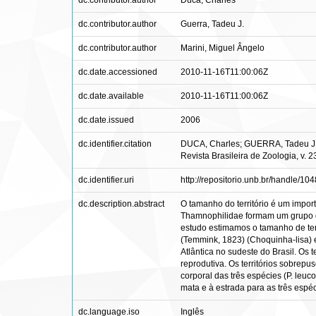
dc.contributor.author
Duca, Charles
dc.contributor.author
Guerra, Tadeu J.
dc.contributor.author
Marini, Miguel Ângelo
dc.date.accessioned
2010-11-16T11:00:06Z
dc.date.available
2010-11-16T11:00:06Z
dc.date.issued
2006
dc.identifier.citation
DUCA, Charles; GUERRA, Tadeu J.; MA
Revista Brasileira de Zoologia, v.
dc.identifier.uri
http://repositorio.unb.br/handle/10
dc.description.abstract
O tamanho do território é um impo
Thamnophilidae formam um grupo di
estudo estimamos o tamanho de ter
(Temmink, 1823) (Choquinha-lisa) e
Atlântica no sudeste do Brasil. Os 
reprodutiva. Os territórios sobre
corporal das três espécies (P. leuc
mata e à estrada para as três espéc
dc.language.iso
Inglês