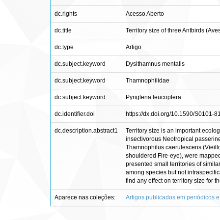
dc.rights
Acesso Aberto
dc.title
Territory size of three Antbirds (Av
dc.type
Artigo
dc.subject.keyword
Dysithamnus mentalis
dc.subject.keyword
Thamnophilidae
dc.subject.keyword
Pyriglena leucoptera
dc.identifier.doi
https://dx.doi.org/10.1590/S0101
dc.description.abstract1
Territory size is an important ecolo
insectivorous Neotropical passerines
Thamnophilus caerulescens (Vieillot
shouldered Fire-eye), were mapped 
presented small territories of simi
among species but not intraspecifica
find any effect on territory size for
Aparece nas coleções:
Artigos publicados em periódicos e