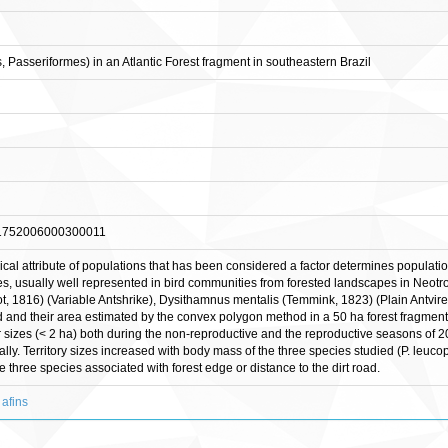
es, Passeriformes) in an Atlantic Forest fragment in southeastern Brazil
-81752006000300011
gical attribute of populations that has been considered a factor determines populatio
, usually well represented in bird communities from forested landscapes in Neotropic
, 1816) (Variable Antshrike), Dysithamnus mentalis (Temmink, 1823) (Plain Antvireo
and their area estimated by the convex polygon method in a 50 ha forest fragment,
lar sizes (< 2 ha) both during the non-reproductive and the reproductive seasons of
lly. Territory sizes increased with body mass of the three species studied (P. leucop
 the three species associated with forest edge or distance to the dirt road.
 afins