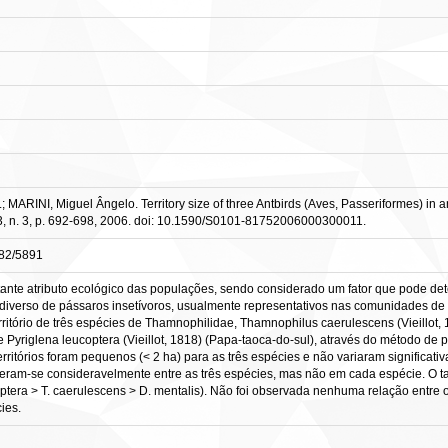
RINI, Miguel Ângelo. Territory size of three Antbirds (Aves, Passeriformes) in an 
 23, n. 3, p. 692-698, 2006. doi: 10.1590/S0101-81752006000300011.
482/5891
rtante atributo ecológico das populações, sendo considerado um fator que pode de
verso de pássaros insetívoros, usualmente representativos nas comunidades de a
ritório de três espécies de Thamnophilidae, Thamnophilus caerulescens (Vieillot
 Pyriglena leucoptera (Vieillot, 1818) (Papa-taoca-do-sul), através do método d
territórios foram pequenos (< 2 ha) para as três espécies e não variaram significat
puseram-se consideravelmente entre as três espécies, mas não em cada espécie. O
optera > T. caerulescens > D. mentalis). Não foi observada nenhuma relação entre o
ies.