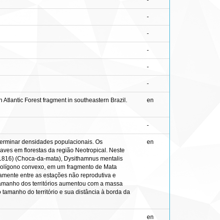
-
-
-
-
-
-
Atlantic Forest fragment in southeastern Brazil.
en
-
terminar densidades populacionais. Os
en
ves em florestas da região Neotropical. Neste
, 1816) (Choca-da-mata), Dysithamnus mentalis
e polígono convexo, em um fragmento de Mata
ivamente entre as estações não reprodutiva e
 tamanho dos territórios aumentou com a massa
 tamanho do território e sua distância à borda da
en