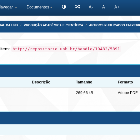
Navegar
Documentos
A-
A
A+
NAL DA UNB
PRODUÇÃO ACADÊMICA E CIENTÍFICA
ARTIGOS PUBLICADOS EM PERI
 item:
http://repositorio.unb.br/handle/10482/5891
Descrição
Tamanho
Formato
269,66 kB
Adobe PDF