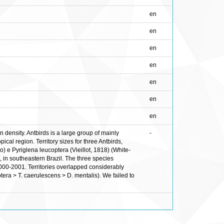
en
en
en
en
en
en
en
n density. Antbirds is a large group of mainly
-
al region. Territory sizes for three Antbirds,
) e Pyriglena leucoptera (Vieillot, 1818) (White-
 in southeastern Brazil. The three species
 2000-2001. Territories overlapped considerably
tera > T. caerulescens > D. mentalis). We failed to