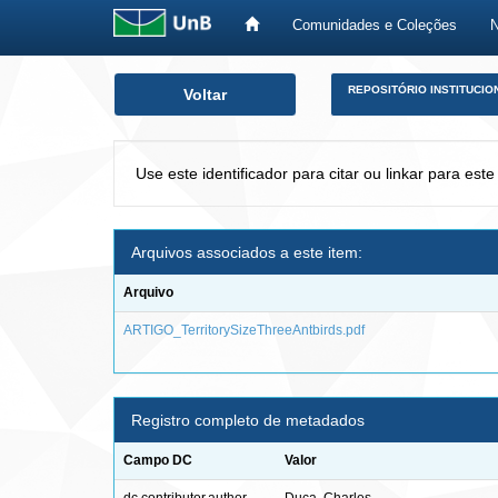
Comunidades e Coleções
Skip
REPOSITÓRIO INSTITUCIO
Voltar
navigation
Use este identificador para citar ou linkar para este
Arquivos associados a este item:
Arquivo
ARTIGO_TerritorySizeThreeAntbirds.pdf
Registro completo de metadados
Campo DC
Valor