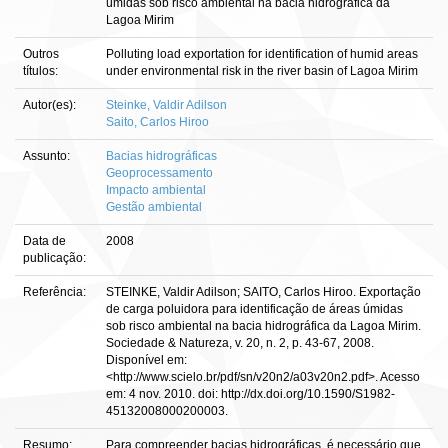
úmidas sob risco ambiental na bacia hidrográfica da
Lagoa Mirim
Outros
Polluting load exportation for identification of humid areas
títulos:
under environmental risk in the river basin of Lagoa Mirim
Autor(es):
Steinke, Valdir Adilson
Saito, Carlos Hiroo
Assunto:
Bacias hidrográficas
Geoprocessamento
Impacto ambiental
Gestão ambiental
Data de
2008
publicação:
Referência:
STEINKE, Valdir Adilson; SAITO, Carlos Hiroo. Exportação
de carga poluidora para identificação de áreas úmidas
sob risco ambiental na bacia hidrográfica da Lagoa Mirim.
Sociedade & Natureza, v. 20, n. 2, p. 43-67, 2008.
Disponível em:
<http://www.scielo.br/pdf/sn/v20n2/a03v20n2.pdf>. Acesso
em: 4 nov. 2010. doi: http://dx.doi.org/10.1590/S1982-
45132008000200003.
Resumo:
Para compreender bacias hidrográficas, é necessário que