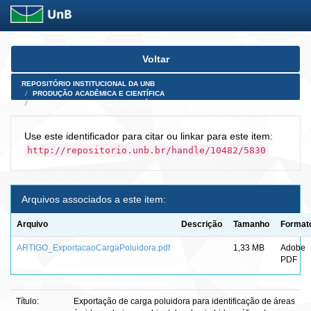
Skip
Voltar
navigation
REPOSITÓRIO INSTITUCIONAL DA UNB
PRODUÇÃO ACADÊMICA E CIENTÍFICA
ARTIGOS PUBLICADOS EM PERIÓDICOS E AFINS
Use este identificador para citar ou linkar para este item:
http://repositorio.unb.br/handle/10482/5830
Arquivos associados a este item:
Arquivo
Descrição
Tamanho
Format
ARTIGO_ExportacaoCargaPoluidora.pdf
1,33 MB
Adobe
PDF
Título:
Exportação de carga poluidora para identificação de áreas