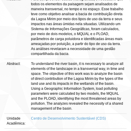
todos os elementos da paisagem sejam analisados de
maneira transversal, no tempo e no espaço. Esse trabalho
teve como objetivo analisar a bacia de contribuição direta
da Lagoa Mirim por meio dos tipos de uso da terra e seus
impactos nas áreas úmidas nela situadas. Utilizando um
Sistema de Informações Geográficas, foram calculados,
por meio de dois modelos, o MQUAL e o PLOAD,
parâmetros de carga poluidora e identificadas áreas mais
ameaçadas por poluição, a partir do tipo de uso da terra.
As análises revelaram a necessidade de uma gestão
compartilhada da bacia.
Abstract:
To understand the river basin, it is necessary to analyze all
elements of the landscape in a transversal way, in time and
space. The objective of this work was to analyze the basin
of direct contribution of the Lagoa Mirim by the types of the
land use and its impacts in the wetlands of the basin.
Using a Geographic Information System, load polluting
parameters were calculated by two models, the MQUAL
and the PLOAD, identifying the most threatened areas by
pollution. The analyzes revealed the necessity of a shared
management of the basin.
Unidade
Centro de Desenvolvimento Sustentável (CDS)
Acadêmica: