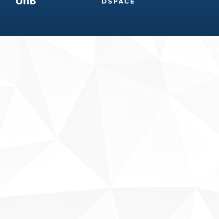
Fale conosco
Sobre