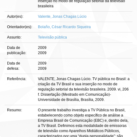
inserção no modo de regulação setorial da televisão
brasileira
Autor(es):
Valente, Jonas Chagas Lúcio
Orientador(es):
Bolaño, César Ricardo Siqueira
Assunto:
Televisão pública
Data de
2009
publicação:
2009
Data de
2009
defesa:
2009
Referência:
VALENTE, Jonas Chagas Lúcio. TV pública no Brasil: a
criação da TV Brasil e sua inserção no modo de
regulação setorial da televisão brasileira. 2009. vi, 206
f. Dissertação (Mestrado em Comunicação)-
Universidade de Brasília, Brasília, 2009.
Resumo:
O presente trabalho investiga a TV Pública no Brasil,
estabelecendo como objeto específico de análise a
Empresa Brasil de Comunicação (EBC) e, dentro dela,
a TV Brasil. Definimos esta modalidade de emissoras
de televisão como Aparelhos Midiáticos Públicos,
caracterizados por uma “dupla personalidade”: são