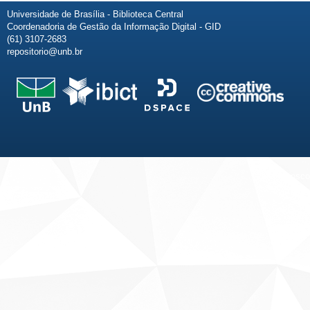
Universidade de Brasília - Biblioteca Central
Coordenadoria de Gestão da Informação Digital - GID
(61) 3107-2683
repositorio@unb.br
Fale conosco
Sobre