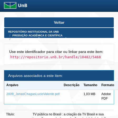
Skip
Voltar
navigation
REPOSITÓRIO INSTITUCIONAL DA UNB
PRODUÇÃO ACADÊMICA E CIENTÍFICA
TESES, DISSERTAÇÕES E PRODUTOS PÓS-DOUTORADO
Use este identificador para citar ou linkar para este item:
http://repositorio.unb.br/handle/10482/5468
Arquivos associados a este item:
Arquivo
Descrição
Tamanho
Formato
2009_JonasChagasLucioValente.pdf
1,03 MB
Adobe
PDF
Título:
TV pública no Brasil : a criação da TV Brasil e sua