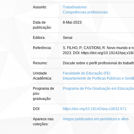
Assunto:
Trabalhadores
Competências profissionais
Data de
8-Mai-2023
publicação:
Editora:
Senai
Referência:
S. FILHO, P.; CASTIONI, R. Novo mundo e nov
2023. DOI: https://doi.org/10.19142/rpq.v18
Resumo:
Discute sobre o perfil profissional do traba
Unidade
Faculdade de Educação (FE)
Acadêmica:
Departamento de Políticas Públicas e Ges
Programa de
Programa de Pós-Graduação em Educação
pós-
graduação:
DOI:
https://doi.org/10.19142/rpq.v18i32.671
Aparece nas
Artigos publicados em periódicos e afins
coleções: