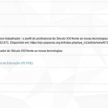
o trabalhador : o perfil do profissional do Século XXI frente as novas tecnologias.
i32.671. Disponível em: https://ojs.rpqsenai.org.br/index.php/rpq_n1/article/view/6
lhador do Século XXI frente as novas tecnologias.
tão da Educação (FE PGE)