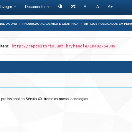
Navegar
Documentos
A-
A
A+
NAL DA UNB
PRODUÇÃO ACADÊMICA E CIENTÍFICA
ARTIGOS PUBLICADOS EM PERI
 item:
http://repositorio.unb.br/handle/10482/54349
 profissional do Século XXI frente as novas tecnologias