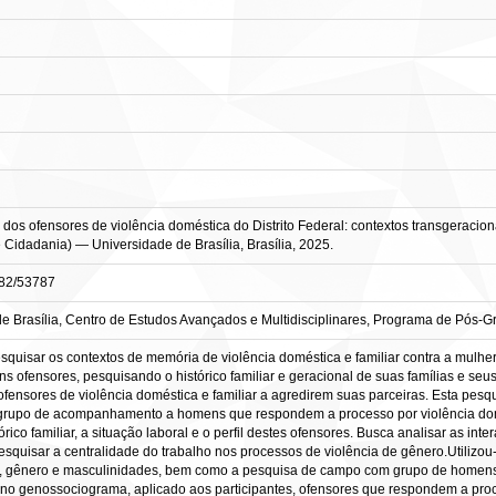
s ofensores de violência doméstica do Distrito Federal: contextos transgeracionais,
Cidadania) — Universidade de Brasília, Brasília, 2025.
0482/53787
e Brasília, Centro de Estudos Avançados e Multidisciplinares, Programa de Pós
squisar os contextos de memória de violência doméstica e familiar contra a mulher e 
s ofensores, pesquisando o histórico familiar e geracional de suas famílias e seus
fensores de violência doméstica e familiar a agredirem suas parceiras. Esta pesq
e grupo de acompanhamento a homens que respondem a processo por violência domé
rico familiar, a situação laboral e o perfil destes ofensores. Busca analisar as int
pesquisar a centralidade do trabalho nos processos de violência de gênero.Utilizo
o, gênero e masculinidades, bem como a pesquisa de campo com grupo de homen
no genossociograma, aplicado aos participantes, ofensores que respondem a proce