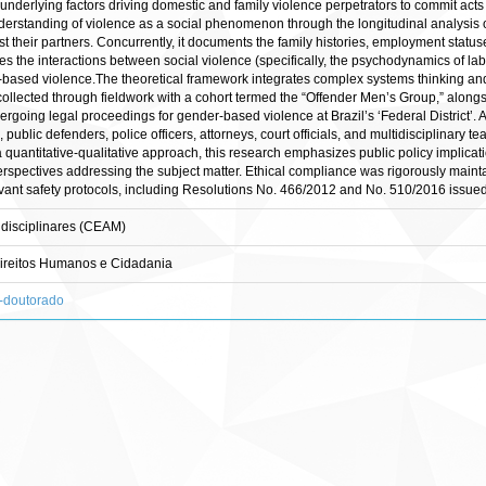
 underlying factors driving domestic and family violence perpetrators to commit acts
nderstanding of violence as a social phenomenon through the longitudinal analysis o
t their partners. Concurrently, it documents the family histories, employment statu
es the interactions between social violence (specifically, the psychodynamics of lab
r-based violence.The theoretical framework integrates complex systems thinking and
 collected through fieldwork with a cohort termed the “Offender Men’s Group,” alo
rgoing legal proceedings for gender-based violence at Brazil’s ‘Federal District’. A
public defenders, police officers, attorneys, court officials, and multidisciplinary 
 quantitative-qualitative approach, this research emphasizes public policy implica
erspectives addressing the subject matter. Ethical compliance was rigorously maint
vant safety protocols, including Resolutions No. 466/2012 and No. 510/2016 issued
disciplinares (CEAM)
reitos Humanos e Cidadania
s-doutorado