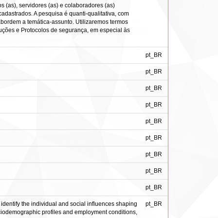
 (as), servidores (as) e colaboradores (as)
adastrados. A pesquisa é quanti-qualitativa, com
 abordem a temática-assunto. Utilizaremos termos
uções e Protocolos de segurança, em especial às
pt_BR
pt_BR
pt_BR
pt_BR
pt_BR
pt_BR
pt_BR
pt_BR
pt_BR
dentify the individual and social influences shaping
pt_BR
sociodemographic profiles and employment conditions,