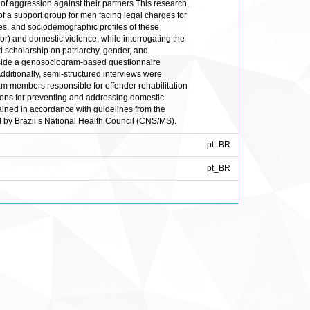
 of aggression against their partners.This research,
f a support group for men facing legal charges for
ses, and sociodemographic profiles of these
or) and domestic violence, while interrogating the
 scholarship on patriarchy, gender, and
ngside a genosociogram-based questionnaire
dditionally, semi-structured interviews were
team members responsible for offender rehabilitation
tions for preventing and addressing domestic
ained in accordance with guidelines from the
 by Brazil’s National Health Council (CNS/MS).
pt_BR
pt_BR