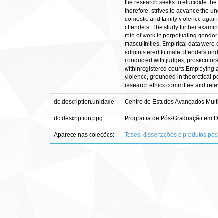
the research seeks to elucidate the
therefore, strives to advance the u
domestic and family violence agains
offenders. The study further examin
role of work in perpetuating gende
masculinities. Empirical data were
administered to male offenders unde
conducted with judges, prosecutors, 
withinregistered courts.Employing a
violence, grounded in theoretical p
research ethics committee and rele
dc.description.unidade
Centro de Estudos Avançados Multi
dc.description.ppg
Programa de Pós-Graduação em Di
Aparece nas coleções:
Teses, dissertações e produtos pó