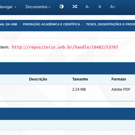
Navegar
Documentos
A-
A
A+
NAL DA UNB
PRODUÇÃO ACADÊMICA E CIENTÍFICA
TESES, DISSERTAÇÕES E PRO
 item:
http://repositorio.unb.br/handle/10482/53787
Descrição
Tamanho
Formato
2,24 MB
Adobe PDF