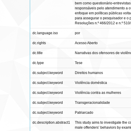
bem como questionário-entrevistas 
responsáveis pelo atendimento a of
enfoque em políticas públicas volt
para assegurar o pesquisador e o 
Resoluções n.º 466/2012 e n.º 51
dc.language.iso
por
dc.rights
Acesso Aberto
dc.title
Narrativas dos ofensores de violênc
dc.type
Tese
dc.subject.keyword
Direitos humanos
dc.subject.keyword
Violência doméstica
dc.subject.keyword
Violência contra as mulheres
dc.subject.keyword
Transgeracionalidade
dc.subject.keyword
Patriarcado
dc.description.abstract1
This study aims to investigate the 
male offenders’ behaviors by examin