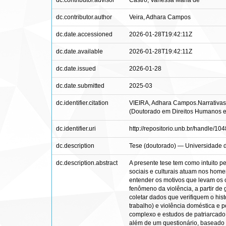
dc.contributor.advisor
Castro, Vanessa Maria de
dc.contributor.author
Veira, Adhara Campos
dc.date.accessioned
2026-01-28T19:42:11Z
dc.date.available
2026-01-28T19:42:11Z
dc.date.issued
2026-01-28
dc.date.submitted
2025-03
dc.identifier.citation
VIEIRA, Adhara Campos.Narrativas do
(Doutorado em Direitos Humanos e 
dc.identifier.uri
http://repositorio.unb.br/handle/1
dc.description
Tese (doutorado) — Universidade d
dc.description.abstract
A presente tese tem como intuito pe
sociais e culturais atuam nos homen
entender os motivos que levam os o
fenômeno da violência, a partir d
coletar dados que verifiquem o histó
trabalho) e violência doméstica e 
complexo e estudos de patriarcad
além de um questionário, baseado 