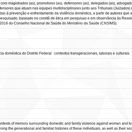
com magistrados (as), promotores (as), defensores (as), delegados (as), advogados
ensores que atuam nas equipes multidisciplinares junto aos Tribunais (Juizados) c
adas à prevenção e enfrentamento da violência doméstica, a partir de autores que
pesquisado, baseado no comitê de ética em pesquisas e em observância às Resol
0/2016 do Conselho Nacional de Saúde do Ministério da Saúde (CNS/MS).
ia doméstica do Distrito Federal : contextos transgeracionais, laborais e culturais
contexts of memory surrounding domestic and family violence against women and to i
ing the generational and familial histories of these individuals, as well as their 