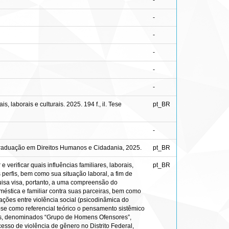
-
-
-
-
-
-
 laborais e culturais. 2025. 194 f., il. Tese
pt_BR
-
-Graduação em Direitos Humanos e Cidadania, 2025.
pt_BR
verificar quais influências familiares, laborais,
pt_BR
 perfis, bem como sua situação laboral, a fim de
uisa visa, portanto, a uma compreensão do
stica e familiar contra suas parceiras, bem como
erações entre violência social (psicodinâmica do
u-se como referencial teórico o pensamento sistêmico
s, denominados “Grupo de Homens Ofensores”,
sso de violência de gênero no Distrito Federal,