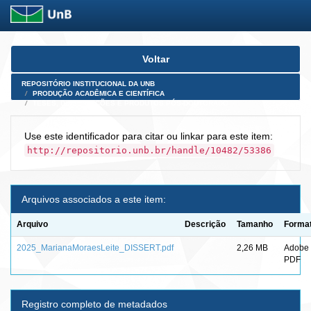
Skip
Voltar
navigation
REPOSITÓRIO INSTITUCIONAL DA UNB
PRODUÇÃO ACADÊMICA E CIENTÍFICA
TESES, DISSERTAÇÕES E PRODUTOS PÓS-DOUTORADO
Use este identificador para citar ou linkar para este item:
http://repositorio.unb.br/handle/10482/53386
Arquivos associados a este item:
Arquivo
Descrição
Tamanho
Forma
2025_MarianaMoraesLeite_DISSERT.pdf
2,26 MB
Adobe
PDF
Registro completo de metadados