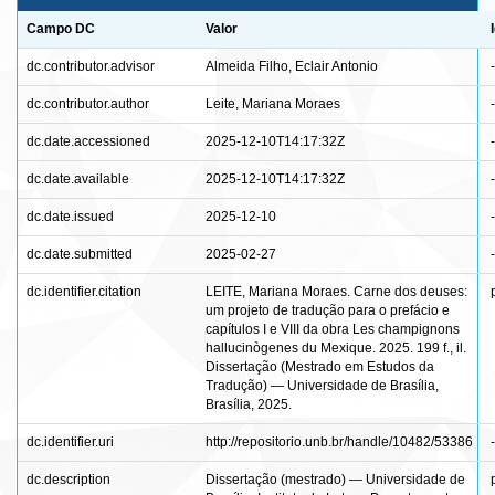
Campo DC
Valor
dc.contributor.advisor
Almeida Filho, Eclair Antonio
-
dc.contributor.author
Leite, Mariana Moraes
-
dc.date.accessioned
2025-12-10T14:17:32Z
-
dc.date.available
2025-12-10T14:17:32Z
-
dc.date.issued
2025-12-10
-
dc.date.submitted
2025-02-27
-
dc.identifier.citation
LEITE, Mariana Moraes. Carne dos deuses:
um projeto de tradução para o prefácio e
capítulos I e VIII da obra Les champignons
hallucinògenes du Mexique. 2025. 199 f., il.
Dissertação (Mestrado em Estudos da
Tradução) — Universidade de Brasília,
Brasília, 2025.
dc.identifier.uri
http://repositorio.unb.br/handle/10482/53386
-
dc.description
Dissertação (mestrado) — Universidade de