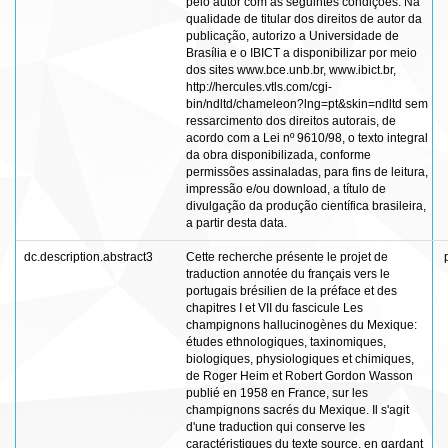
pelo autor com as seguintes condições: Na
qualidade de titular dos direitos de autor da
publicação, autorizo a Universidade de
Brasília e o IBICT a disponibilizar por meio
dos sites www.bce.unb.br, www.ibict.br,
http://hercules.vtls.com/cgi-
bin/ndltd/chameleon?lng=pt&skin=ndltd sem
ressarcimento dos direitos autorais, de
acordo com a Lei nº 9610/98, o texto integral
da obra disponibilizada, conforme
permissões assinaladas, para fins de leitura,
impressão e/ou download, a título de
divulgação da produção científica brasileira,
a partir desta data.
dc.description.abstract3
Cette recherche présente le projet de
traduction annotée du français vers le
portugais brésilien de la préface et des
chapitres I et VII du fascicule Les
champignons hallucinogènes du Mexique:
études ethnologiques, taxinomiques,
biologiques, physiologiques et chimiques,
de Roger Heim et Robert Gordon Wasson
publié en 1958 en France, sur les
champignons sacrés du Mexique. Il s'agit
d'une traduction qui conserve les
caractéristiques du texte source, en gardant