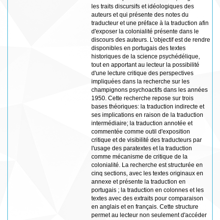
les traits discursifs et idéologiques des
auteurs et qui présente des notes du
traducteur et une préface à la traduction afin
d'exposer la colonialité présente dans le
discours des auteurs. L'objectif est de rendre
disponibles en portugais des textes
historiques de la science psychédélique,
tout en apportant au lecteur la possibilité
d'une lecture critique des perspectives
impliquées dans la recherche sur les
champignons psychoactifs dans les années
1950. Cette recherche repose sur trois
bases théoriques: la traduction indirecte et
ses implications en raison de la traduction
intermédiaire; la traduction annotée et
commentée comme outil d'exposition
critique et de visibilité des traducteurs par
l'usage des paratextes et la traduction
comme mécanisme de critique de la
colonialité. La recherche est structurée en
cinq sections, avec les textes originaux en
annexe et présente la traduction en
portugais ; la traduction en colonnes et les
textes avec des extraits pour comparaison
en anglais et en français. Cette structure
permet au lecteur non seulement d'accéder