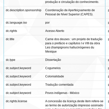
produção e circulação do conhecimento.
dc.description.sponsorship
Coordenação de Aperfeiçoamento de
Pessoal de Nível Superior (CAPES).
dc.language.iso
por
dc.rights
Acesso Aberto
dc.title
Carne dos deuses : um projeto de tradução
para o prefácio e capítulos I e VIII da obra
Les champignons hallucinògenes du
Mexique
dc.type
Dissertação
dc.subject.keyword
Cogumelos
dc.subject.keyword
Colonialidade
dc.subject.keyword
Tradução comentada
dc.subject.keyword
Povos indígenas - México
dc.rights.license
A concessão da licença deste item refere-se
ao termo de autorização impresso assinado