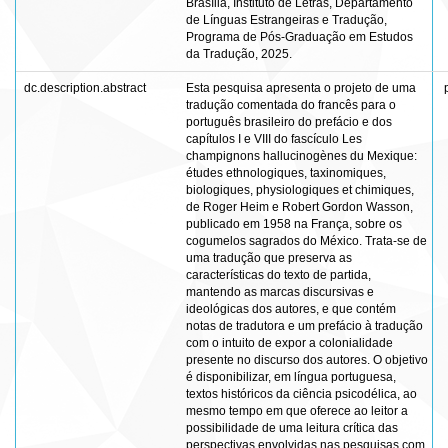
Brasília, Instituto de Letras, Departamento
de Línguas Estrangeiras e Tradução,
Programa de Pós-Graduação em Estudos
da Tradução, 2025.
dc.description.abstract
Esta pesquisa apresenta o projeto de uma
tradução comentada do francês para o
português brasileiro do prefácio e dos
capítulos I e VIII do fascículo Les
champignons hallucinogènes du Mexique:
études ethnologiques, taxinomiques,
biologiques, physiologiques et chimiques,
de Roger Heim e Robert Gordon Wasson,
publicado em 1958 na França, sobre os
cogumelos sagrados do México. Trata-se de
uma tradução que preserva as
características do texto de partida,
mantendo as marcas discursivas e
ideológicas dos autores, e que contém
notas de tradutora e um prefácio à tradução
com o intuito de expor a colonialidade
presente no discurso dos autores. O objetivo
é disponibilizar, em língua portuguesa,
textos históricos da ciência psicodélica, ao
mesmo tempo em que oferece ao leitor a
possibilidade de uma leitura crítica das
perspectivas envolvidas nas pesquisas com