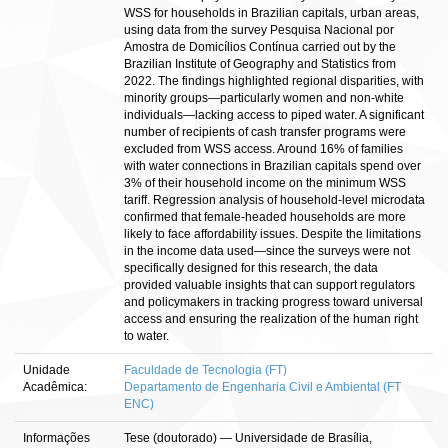
WSS for households in Brazilian capitals, urban areas,
using data from the survey Pesquisa Nacional por
Amostra de Domicílios Contínua carried out by the
Brazilian Institute of Geography and Statistics from
2022. The findings highlighted regional disparities, with
minority groups—particularly women and non-white
individuals—lacking access to piped water. A significant
number of recipients of cash transfer programs were
excluded from WSS access. Around 16% of families
with water connections in Brazilian capitals spend over
3% of their household income on the minimum WSS
tariff. Regression analysis of household-level microdata
confirmed that female-headed households are more
likely to face affordability issues. Despite the limitations
in the income data used—since the surveys were not
specifically designed for this research, the data
provided valuable insights that can support regulators
and policymakers in tracking progress toward universal
access and ensuring the realization of the human right
to water.
Unidade
Faculdade de Tecnologia (FT)
Acadêmica:
Departamento de Engenharia Civil e Ambiental (FT
ENC)
Informações
Tese (doutorado) — Universidade de Brasília,