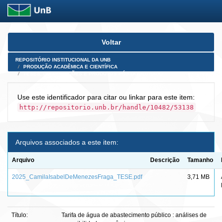
Skip
Voltar
navigation
REPOSITÓRIO INSTITUCIONAL DA UNB
PRODUÇÃO ACADÊMICA E CIENTÍFICA
TESES, DISSERTAÇÕES E PRODUTOS PÓS-DOUTORADO
Use este identificador para citar ou linkar para este item:
http://repositorio.unb.br/handle/10482/53138
Arquivos associados a este item:
Arquivo
Descrição
Tamanho
2025_CamilaIsabelDeMenezesFraga_TESE.pdf
3,71 MB
Título:
Tarifa de água de abastecimento público : análises de