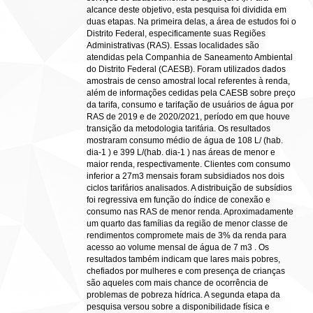
alcance deste objetivo, esta pesquisa foi dividida em
duas etapas. Na primeira delas, a área de estudos foi o
Distrito Federal, especificamente suas Regiões
Administrativas (RAS). Essas localidades são
atendidas pela Companhia de Saneamento Ambiental
do Distrito Federal (CAESB). Foram utilizados dados
amostrais de censo amostral local referentes à renda,
além de informações cedidas pela CAESB sobre preço
da tarifa, consumo e tarifação de usuários de água por
RAS de 2019 e de 2020/2021, período em que houve
transição da metodologia tarifária. Os resultados
mostraram consumo médio de água de 108 L/ (hab.
dia-1 ) e 399 L/(hab. dia-1 ) nas áreas de menor e
maior renda, respectivamente. Clientes com consumo
inferior a 27m3 mensais foram subsidiados nos dois
ciclos tarifários analisados. A distribuição de subsídios
foi regressiva em função do índice de conexão e
consumo nas RAS de menor renda. Aproximadamente
um quarto das famílias da região de menor classe de
rendimentos compromete mais de 3% da renda para
acesso ao volume mensal de água de 7 m3 . Os
resultados também indicam que lares mais pobres,
chefiados por mulheres e com presença de crianças
são aqueles com mais chance de ocorrência de
problemas de pobreza hídrica. A segunda etapa da
pesquisa versou sobre a disponibilidade física e