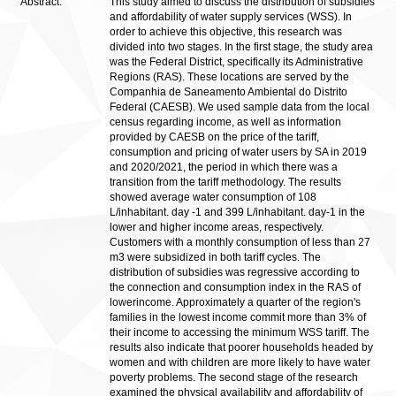
Abstract:
This study aimed to discuss the distribution of subsidies
and affordability of water supply services (WSS). In
order to achieve this objective, this research was
divided into two stages. In the first stage, the study area
was the Federal District, specifically its Administrative
Regions (RAS). These locations are served by the
Companhia de Saneamento Ambiental do Distrito
Federal (CAESB). We used sample data from the local
census regarding income, as well as information
provided by CAESB on the price of the tariff,
consumption and pricing of water users by SA in 2019
and 2020/2021, the period in which there was a
transition from the tariff methodology. The results
showed average water consumption of 108
L/inhabitant. day -1 and 399 L/inhabitant. day-1 in the
lower and higher income areas, respectively.
Customers with a monthly consumption of less than 27
m3 were subsidized in both tariff cycles. The
distribution of subsidies was regressive according to
the connection and consumption index in the RAS of
lowerincome. Approximately a quarter of the region's
families in the lowest income commit more than 3% of
their income to accessing the minimum WSS tariff. The
results also indicate that poorer households headed by
women and with children are more likely to have water
poverty problems. The second stage of the research
examined the physical availability and affordability of