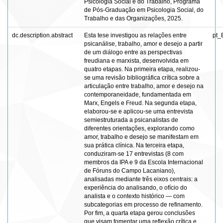
Psicologia Social e do Trabalho, Programa
de Pós-Graduação em Psicologia Social, do
Trabalho e das Organizações, 2025.
dc.description.abstract
Esta tese investigou as relações entre
pt_
psicanálise, trabalho, amor e desejo a partir
de um diálogo entre as perspectivas
freudiana e marxista, desenvolvida em
quatro etapas. Na primeira etapa, realizou-
se uma revisão bibliográfica crítica sobre a
articulação entre trabalho, amor e desejo na
contemporaneidade, fundamentada em
Marx, Engels e Freud. Na segunda etapa,
elaborou-se e aplicou-se uma entrevista
semiestruturada a psicanalistas de
diferentes orientações, explorando como
amor, trabalho e desejo se manifestam em
sua prática clínica. Na terceira etapa,
conduziram-se 17 entrevistas (8 com
membros da IPA e 9 da Escola Internacional
de Fóruns do Campo Lacaniano),
analisadas mediante três eixos centrais: a
experiência do analisando, o ofício do
analista e o contexto histórico — com
subcategorias em processo de refinamento.
Por fim, a quarta etapa gerou conclusões
que visam fomentar uma reflexão crítica e