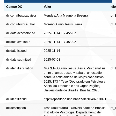
Campo DC
Valor
Idi
dc.contributor.advisor
Mendes, Ana Magnólia Bezerra
pt_
dc.contributor.author
Moreno, Olmo Jesus Sierra
pt_
dc.date.accessioned
2025-11-14T17:45:20Z
-
dc.date.available
2025-11-14T17:45:20Z
-
dc.date.issued
2025-11-14
-
dc.date.submitted
2025-07-03
-
dc.identifier.citation
MORENO, Olmo Jesus Sierra. Psicoanálisis:
pt_
entre el amor, deseo y trabajo. un estudio
sobre la cotidianidad de los psicoanalistas.
2025. 173 f. Tese (Doutorado em Psicologia
Social do Trabalho e das Organizações) —
Universidade de Brasília, Brasília, 2025.
dc.identifier.uri
http://repositorio.unb.br/handle/10482/53091
-
dc.description
Tese (doutorado)—Universidade de Brasília,
pt_
Instituto de Psicologia, Departamento de