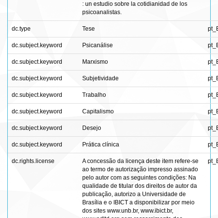
: un estudio sobre la cotidianidad de los
psicoanalistas.
dc.type
Tese
pt_
dc.subject.keyword
Psicanálise
pt_
dc.subject.keyword
Marxismo
pt_
dc.subject.keyword
Subjetividade
pt_
dc.subject.keyword
Trabalho
pt_
dc.subject.keyword
Capitalismo
pt_
dc.subject.keyword
Desejo
pt_
dc.subject.keyword
Prática clínica
pt_
dc.rights.license
A concessão da licença deste item refere-se
pt_
ao termo de autorização impresso assinado
pelo autor com as seguintes condições: Na
qualidade de titular dos direitos de autor da
publicação, autorizo a Universidade de
Brasília e o IBICT a disponibilizar por meio
dos sites www.unb.br, www.ibict.br,