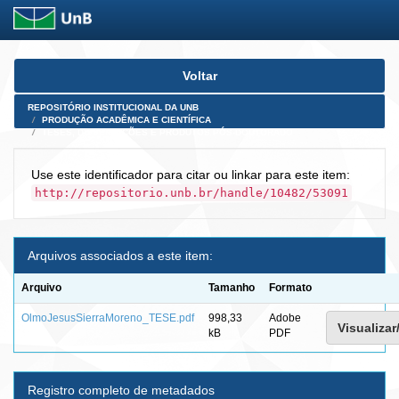
Skip
Voltar
navigation
REPOSITÓRIO INSTITUCIONAL DA UNB
PRODUÇÃO ACADÊMICA E CIENTÍFICA
TESES, DISSERTAÇÕES E PRODUTOS PÓS-DOUTORADO
Use este identificador para citar ou linkar para este item:
http://repositorio.unb.br/handle/10482/53091
Arquivos associados a este item:
Arquivo
Tamanho
Formato
OlmoJesusSierraMoreno_TESE.pdf
998,33
Adobe
Visualizar
kB
PDF
Registro completo de metadados