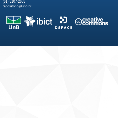
(61) 3107-2683
repositorio@unb.br
Fale conosco
Sobre