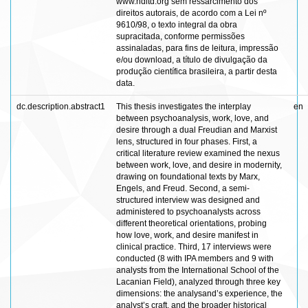
www.ndltd.org sem ressarcimento dos
direitos autorais, de acordo com a Lei nº
9610/98, o texto integral da obra
supracitada, conforme permissões
assinaladas, para fins de leitura, impressão
e/ou download, a título de divulgação da
produção científica brasileira, a partir desta
data.
dc.description.abstract1
This thesis investigates the interplay
en
between psychoanalysis, work, love, and
desire through a dual Freudian and Marxist
lens, structured in four phases. First, a
critical literature review examined the nexus
between work, love, and desire in modernity,
drawing on foundational texts by Marx,
Engels, and Freud. Second, a semi-
structured interview was designed and
administered to psychoanalysts across
different theoretical orientations, probing
how love, work, and desire manifest in
clinical practice. Third, 17 interviews were
conducted (8 with IPA members and 9 with
analysts from the International School of the
Lacanian Field), analyzed through three key
dimensions: the analysand’s experience, the
analyst’s craft, and the broader historical