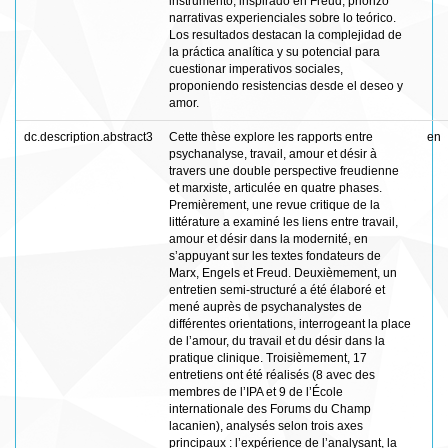
instrumento, inspirado en Freud, priorizó
narrativas experienciales sobre lo teórico.
Los resultados destacan la complejidad de
la práctica analítica y su potencial para
cuestionar imperativos sociales,
proponiendo resistencias desde el deseo y
amor.
dc.description.abstract3
Cette thèse explore les rapports entre
en
psychanalyse, travail, amour et désir à
travers une double perspective freudienne
et marxiste, articulée en quatre phases.
Premièrement, une revue critique de la
littérature a examiné les liens entre travail,
amour et désir dans la modernité, en
s’appuyant sur les textes fondateurs de
Marx, Engels et Freud. Deuxièmement, un
entretien semi-structuré a été élaboré et
mené auprès de psychanalystes de
différentes orientations, interrogeant la place
de l’amour, du travail et du désir dans la
pratique clinique. Troisièmement, 17
entretiens ont été réalisés (8 avec des
membres de l’IPA et 9 de l’École
internationale des Forums du Champ
lacanien), analysés selon trois axes
principaux : l’expérience de l’analysant, la