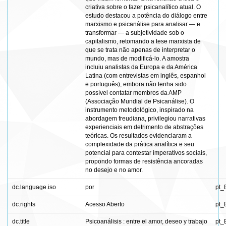
criativa sobre o fazer psicanalítico atual. O
estudo destacou a potência do diálogo entre
marxismo e psicanálise para analisar — e
transformar — a subjetividade sob o
capitalismo, retomando a tese marxista de
que se trata não apenas de interpretar o
mundo, mas de modificá-lo. A amostra
incluiu analistas da Europa e da América
Latina (com entrevistas em inglês, espanhol
e português), embora não tenha sido
possível contatar membros da AMP
(Associação Mundial de Psicanálise). O
instrumento metodológico, inspirado na
abordagem freudiana, privilegiou narrativas
experienciais em detrimento de abstrações
teóricas. Os resultados evidenciaram a
complexidade da prática analítica e seu
potencial para contestar imperativos sociais,
propondo formas de resistência ancoradas
no desejo e no amor.
dc.language.iso
por
pt_
dc.rights
Acesso Aberto
pt_
dc.title
Psicoanálisis : entre el amor, deseo y trabajo
pt_