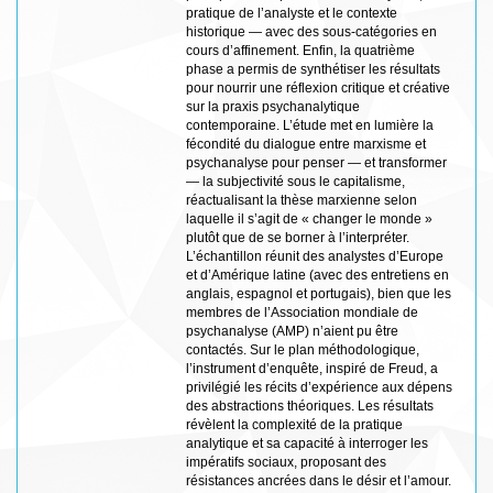
pratique de l’analyste et le contexte
historique — avec des sous-catégories en
cours d’affinement. Enfin, la quatrième
phase a permis de synthétiser les résultats
pour nourrir une réflexion critique et créative
sur la praxis psychanalytique
contemporaine. L’étude met en lumière la
fécondité du dialogue entre marxisme et
psychanalyse pour penser — et transformer
— la subjectivité sous le capitalisme,
réactualisant la thèse marxienne selon
laquelle il s’agit de « changer le monde »
plutôt que de se borner à l’interpréter.
L’échantillon réunit des analystes d’Europe
et d’Amérique latine (avec des entretiens en
anglais, espagnol et portugais), bien que les
membres de l’Association mondiale de
psychanalyse (AMP) n’aient pu être
contactés. Sur le plan méthodologique,
l’instrument d’enquête, inspiré de Freud, a
privilégié les récits d’expérience aux dépens
des abstractions théoriques. Les résultats
révèlent la complexité de la pratique
analytique et sa capacité à interroger les
impératifs sociaux, proposant des
résistances ancrées dans le désir et l’amour.