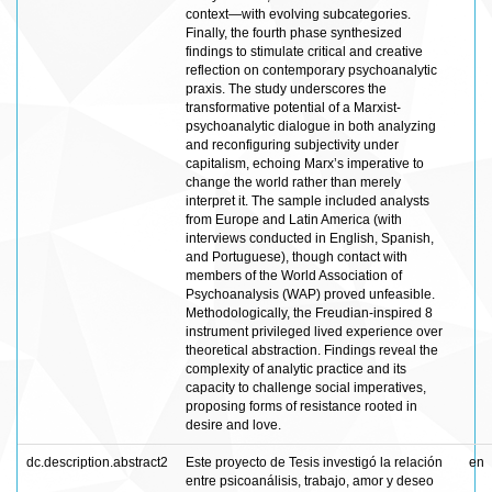
context—with evolving subcategories.
Finally, the fourth phase synthesized
findings to stimulate critical and creative
reflection on contemporary psychoanalytic
praxis. The study underscores the
transformative potential of a Marxist-
psychoanalytic dialogue in both analyzing
and reconfiguring subjectivity under
capitalism, echoing Marx’s imperative to
change the world rather than merely
interpret it. The sample included analysts
from Europe and Latin America (with
interviews conducted in English, Spanish,
and Portuguese), though contact with
members of the World Association of
Psychoanalysis (WAP) proved unfeasible.
Methodologically, the Freudian-inspired 8
instrument privileged lived experience over
theoretical abstraction. Findings reveal the
complexity of analytic practice and its
capacity to challenge social imperatives,
proposing forms of resistance rooted in
desire and love.
dc.description.abstract2
Este proyecto de Tesis investigó la relación
en
entre psicoanálisis, trabajo, amor y deseo