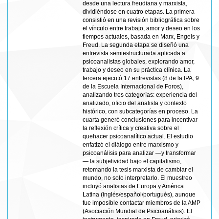
desde una lectura freudiana y marxista,
dividiéndose en cuatro etapas. La primera
consistió en una revisión bibliográfica sobre
el vínculo entre trabajo, amor y deseo en los
tiempos actuales, basada en Marx, Engels y
Freud. La segunda etapa se diseñó una
entrevista semiestructurada aplicada a
psicoanalistas globales, explorando amor,
trabajo y deseo en su práctica clínica. La
tercera ejecutó 17 entrevistas (8 de la IPA, 9
de la Escuela Internacional de Foros),
analizando tres categorías: experiencia del
analizado, oficio del analista y contexto
histórico, con subcategorías en proceso. La
cuarta generó conclusiones para incentivar
la reflexión crítica y creativa sobre el
quehacer psicoanalítico actual. El estudio
enfatizó el diálogo entre marxismo y
psicoanálisis para analizar —y transformar
— la subjetividad bajo el capitalismo,
retomando la tesis marxista de cambiar el
mundo, no solo interpretarlo. El muestreo
incluyó analistas de Europa y América
Latina (inglés/español/portugués), aunque
fue imposible contactar miembros de la AMP
(Asociación Mundial de Psicoanálisis). El