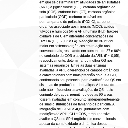
em que se determinaram: atividades de arilsulfatase
(ARIL) e βglicosidase (GLI), carbono orgânico do
solo (COS), carbono total (CT), carbono orgânico
particulado (COP), carbono oxidável em
permanganato de potássio (POX-C), carbono
orgânico associado aos minerais (MOC), ácidos
fúlvicos e húmicos (AF e AH), humina (HU), frações
oxidáveis de C em diferentes concentrações de
H2SO4 (F1, F2, F3 e F4). A adoção de BPMS foi
maior em sistemas orgânicos em relação aos
convencionais, resultando em aumento de 27 e 86%
no conteúdo de COS e atividade da ARIL (P < 0,05),
respectivamente, determinando melhor QS nos
sistemas orgânicos. Entre as duas enzimas
avaliadas, a ARIL diferenciou os campos orgânicos
e convencionais com mais precisão do que a GLI,
confirmando seu potencial para avaliação da QS em
sistemas de produção de hortaliças. A textura do
solo não influenciou as avaliações de QS neste
conjunto de dados, permitindo que as 90 áreas
fossem avaliadas em conjunto, independentemente
de suas distribuições de tamanho de partícula. A
integração de CASH e 4QM, juntamente com
medições de ARIL, GLI e COS, tornou possível
avaliar a QS nos SPH orgânicos e convencionais,
apesar da complexidade e dinâmica destes