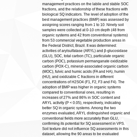
management practices on the labile and stable SOC
fractions, and the relationship of these fractions with
biological SQ indicators. The level of adoption of the
best management practices (BMP) was assessed by
assigning scores ranging from 1 to 10. Ninety soil
samples were collected at 0-10 cm depth (48 from
organic systems and 42 from conventional systems)
from 53 commercial vegetable production areas in
the Federal District, Brazil. It was determined:
activities of arylsulfatase (ARYL) and β-glucosidase
(GLU), SOC, total carbon (TC), particulate organic
carbon (POC), potassium permanganate oxidizable
carbon (POX-C), mineral-associated organic carbon
(MOC), fulvic and humic acids (FA and HA), humin
(HU), and oxidizable C fractions in different
concentrations of H2SO4 (F1, F2, F3 and F4). The
adoption of BMP was higher in organic systems
compared to conventional ones, resulting in
increases of 27% and 86% in SOC content and
ARYL activity (P < 0.05), respectively, indicating
better SQ in organic systems. Among the two
enzymes evaluated, ARYL distinguished organic and
conventional fields more accurately than GLU,
confirming its potential for SQ assessment in VPS.
Soil texture did not influence SQ assessments in this
dataset, allowing the 90 areas to be evaluated