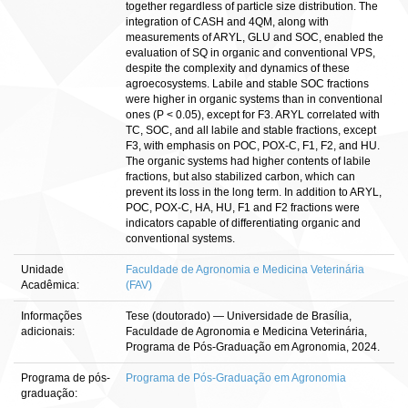
together regardless of particle size distribution. The
integration of CASH and 4QM, along with
measurements of ARYL, GLU and SOC, enabled the
evaluation of SQ in organic and conventional VPS,
despite the complexity and dynamics of these
agroecosystems. Labile and stable SOC fractions
were higher in organic systems than in conventional
ones (P < 0.05), except for F3. ARYL correlated with
TC, SOC, and all labile and stable fractions, except
F3, with emphasis on POC, POX-C, F1, F2, and HU.
The organic systems had higher contents of labile
fractions, but also stabilized carbon, which can
prevent its loss in the long term. In addition to ARYL,
POC, POX-C, HA, HU, F1 and F2 fractions were
indicators capable of differentiating organic and
conventional systems.
Unidade
Faculdade de Agronomia e Medicina Veterinária
Acadêmica:
(FAV)
Informações
Tese (doutorado) — Universidade de Brasília,
adicionais:
Faculdade de Agronomia e Medicina Veterinária,
Programa de Pós-Graduação em Agronomia, 2024.
Programa de pós-
Programa de Pós-Graduação em Agronomia
graduação: