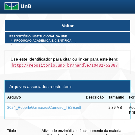
Skip
Voltar
navigation
REPOSITÓRIO INSTITUCIONAL DA UNB
PRODUÇÃO ACADÊMICA E CIENTÍFICA
TESES, DISSERTAÇÕES E PRODUTOS PÓS-DOUTORADO
Use este identificador para citar ou linkar para este item:
http://repositorio.unb.br/handle/10482/52387
Arquivos associados a este item:
Arquivo
Descrição
Tamanho
Fo
2024_RobertoGuimaraesCarneiro_TESE.pdf
2,89 MB
Ad
PD
Título:
Atividade enzimática e fracionamento da matéria