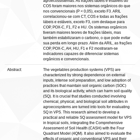
agroecossistemas. As frações lábeis e estáveis do
COS foram maiores nos sistemas orgânicos do que
nos convencionais (P < 0,05), exceto F3. ARIL
correlacionou-se com CT, COS e todas as frações
lábeis e estáveis, exceto F3, com destaque para
COP, POX-C, F1, F2 e HU. Os sistemas orgânicos
tiveram maiores teores de frações lábeis, mas
também estabilizaram o carbono, o que pode evitar
sua perda em longo prazo. Além da ARIL, as frações
COP, POX-C, AH, HU, F1 e F2 mostraram-se
indicadores capazes de diferenciar sistemas
orgânicos e convencionais.
Abstract:
The vegetables production systems (VPS) are
characterized by strong dependence on external
inputs, intense soil preparation, and low adoption of
practices that maintain soil organic carbon (SOC)
and its biological activity, which can harm soil quality
(SQ). It is crucial that studies conducted involving
chemical, physical, and biological soil attributes in
agroecosystems are turned into tools for evaluating
SQ in VPS. This research aimed to develop a
practical and reliable SQ assessment model for VPS
in tropical soils, integrating the Comprehensive
Assessment of Soil Health (CASH) with the Four
Quadrant Model (4QM). It also aimed to evaluate the
effects of organic and conventional VPS and their