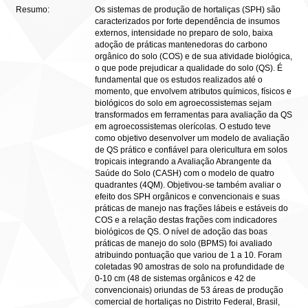
Resumo:
Os sistemas de produção de hortaliças (SPH) são
caracterizados por forte dependência de insumos
externos, intensidade no preparo de solo, baixa
adoção de práticas mantenedoras do carbono
orgânico do solo (COS) e de sua atividade biológica,
o que pode prejudicar a qualidade do solo (QS). É
fundamental que os estudos realizados até o
momento, que envolvem atributos químicos, físicos e
biológicos do solo em agroecossistemas sejam
transformados em ferramentas para avaliação da QS
em agroecossistemas olerícolas. O estudo teve
como objetivo desenvolver um modelo de avaliação
de QS prático e confiável para olericultura em solos
tropicais integrando a Avaliação Abrangente da
Saúde do Solo (CASH) com o modelo de quatro
quadrantes (4QM). Objetivou-se também avaliar o
efeito dos SPH orgânicos e convencionais e suas
práticas de manejo nas frações lábeis e estáveis do
COS e a relação destas frações com indicadores
biológicos de QS. O nível de adoção das boas
práticas de manejo do solo (BPMS) foi avaliado
atribuindo pontuação que variou de 1 a 10. Foram
coletadas 90 amostras de solo na profundidade de
0-10 cm (48 de sistemas orgânicos e 42 de
convencionais) oriundas de 53 áreas de produção
comercial de hortaliças no Distrito Federal, Brasil,