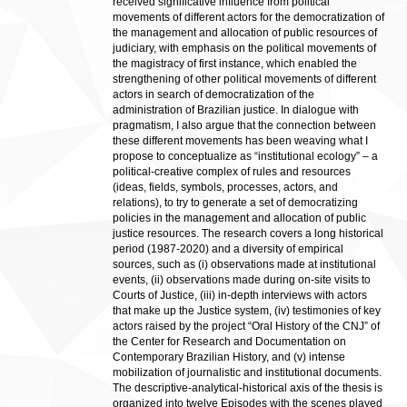
received significative influence from political
movements of different actors for the democratization of
the management and allocation of public resources of
judiciary, with emphasis on the political movements of
the magistracy of first instance, which enabled the
strengthening of other political movements of different
actors in search of democratization of the
administration of Brazilian justice. In dialogue with
pragmatism, I also argue that the connection between
these different movements has been weaving what I
propose to conceptualize as “institutional ecology” – a
political-creative complex of rules and resources
(ideas, fields, symbols, processes, actors, and
relations), to try to generate a set of democratizing
policies in the management and allocation of public
justice resources. The research covers a long historical
period (1987-2020) and a diversity of empirical
sources, such as (i) observations made at institutional
events, (ii) observations made during on-site visits to
Courts of Justice, (iii) in-depth interviews with actors
that make up the Justice system, (iv) testimonies of key
actors raised by the project “Oral History of the CNJ” of
the Center for Research and Documentation on
Contemporary Brazilian History, and (v) intense
mobilization of journalistic and institutional documents.
The descriptive-analytical-historical axis of the thesis is
organized into twelve Episodes with the scenes played