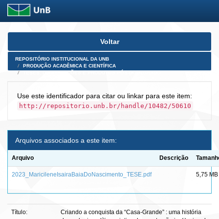
Skip
Voltar
navigation
REPOSITÓRIO INSTITUCIONAL DA UNB
PRODUÇÃO ACADÊMICA E CIENTÍFICA
TESES, DISSERTAÇÕES E PRODUTOS PÓS-DOUTORADO
Use este identificador para citar ou linkar para este item:
http://repositorio.unb.br/handle/10482/50610
Arquivos associados a este item:
Arquivo
Descrição
Tamanh
2023_MaricileneIsairaBaiaDoNascimento_TESE.pdf
5,75 MB
Título:
Criando a conquista da “Casa-Grande” : uma história