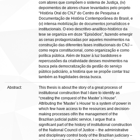
com atores que compõem o sistema de Justiça, (iv)
depoimentos de atores-chave levantados pelo projeto
“História Oral do CNJ” do Centro de Pesquisa e
Documentação de História Contemporânea do Brasil, e
(v) intensa mobilização de documentos jornalísticos e
institucionais. O eixo descritivo-analítico-histórico da
tese se organiza em doze “Episódios”, fazendo emergir
as cenas protagonizadas por aqueles movimentos na
construção das diferentes fases institucionais do CNJ –
como regra constitucional, como organização e como
política pública. Além de trazer à luz bastidores e
repercussões da criatividade desses movimentos na
busca pela democratização da gestão do serviço
público judiciário, a história que se propõe contar traz
também as fragilidades dessa busca.
Abstract:
This thesis is about the story of a great process of
institutional construction that I dare to identify as
“creating the conquest of the Master´s House”.
Attributing the 'Master´s House' to a system of power in
which few have access to the resources and decision-
making processes of/in the management of the
Brazilian judicial public service, I argue that a
significant part of the history of institutional construction
of the National Council of Justice – the administrative
and disciplinary control body of the Brazilian judiciary –