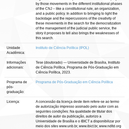
by those movements in the different institutional phases
of the CNJ – like a constitutional rule, an organization,
and a public policy. In addition to bringing to light the
backstage and the repercussions of the creativity of
these movements in the search for the democratization
of the management of the judicial public service, the
story it proposes to tell also brings the weaknesses of
this search.
Unidade
Instituto de Ciência Política (IPOL)
Acadêmica:
Informações
Tese (doutorado) — Universidade de Brasília, Instituto
adicionais:
de Ciência Política, Programa de Pós-Graduação em
Ciência Política, 2023.
Programa de
Programa de Pós-Graduação em Ciência Política
pós-
graduação:
Licença:
A concessão da licença deste item refere-se ao termo
de autorização impresso assinado pelo autor com as
seguintes condições: Na qualidade de titular dos
direitos de autor da publicação, autorizo a
Universidade de Brasília e o IBICT a disponibilizar por
meio dos sites www.unb.br, www.ibict.br, www.ndltd.org