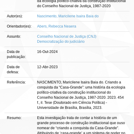
da ecologia político-criativa da construção institucional
do Conselho Nacional de Justiça, 1987-2020
Autor(es):
Nascimento, Maricilene Isaira Baia do
Orientador(es):
Abers, Rebecca Neaera
Assunto:
Conselho Nacional de Justiça (CNJ)
Democratização do judiciário
Data de
16-Out-2024
publicação:
Data de
12-Abr-2023
defesa:
Referência:
NASCIMENTO, Maricilene Isaira Baia do. Criando a
conquista da “Casa-Grande”: uma história da ecologia
político-criativa da construção institucional do
Conselho Nacional de Justiça, 1987-2020. 2023. 454
f., il. Tese (Doutorado em Ciência Política) -
Universidade de Brasília, Brasília, 2023.
Resumo:
Esta investigação trata de contar a história de um
grande processo de construção institucional que ouso
nomear de “criando a conquista da Casa-Grande”.
Atribuindo de ‘casa-grande’ a um sistema de poder no