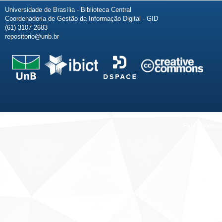
Universidade de Brasília - Biblioteca Central
Coordenadoria de Gestão da Informação Digital - GID
(61) 3107-2683
repositorio@unb.br
Fale conosco
Sobre