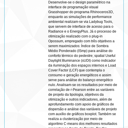
Desenvolve-se o design paramétrico na
interface de programação visual
Grasshopper do programa Rhinoceros3D,
enquanto as simulações de performance
ambiental realizam-se via Ladybug Tools,
que servem de interface de acesso para o
Radiance e o EnergyPlus. Já o processo de
otimização realizado com o plug-in
Opossum, empregado com três objetivos a
serem maximizados: Índice de Sombra
Médio Ponderado (ISmp) para análise do
conforto térmico do pedestre; spatial Useful
Daylight Illuminance (sUDI) como indicador
da iluminação dos espaços internos e Load
Cover Factor (LCF) que contempla o
consumo e geração energéticos e assim
serve para análise do balanço energético
nulo. Analisam-se os resultados por meio de
correlação de r-Pearson entre as variáveis
de projeto da tipologia, objetivos da
otimização e outros indicadores, além de
aprofundamento com apoio de gráficos de
dispersão e análise das variáveis de projeto
com auxílio de gráficos boxplot. Também se
realiza a clusterização por meio de
algoritmo C-means dos melhores resultados