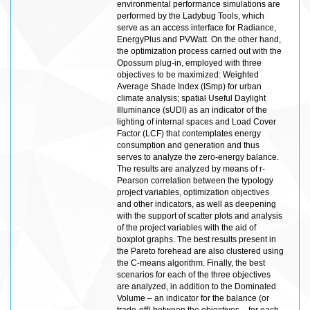
environmental performance simulations are
performed by the Ladybug Tools, which
serve as an access interface for Radiance,
EnergyPlus and PVWatt. On the other hand,
the optimization process carried out with the
Opossum plug-in, employed with three
objectives to be maximized: Weighted
Average Shade Index (ISmp) for urban
climate analysis; spatial Useful Daylight
Illuminance (sUDI) as an indicator of the
lighting of internal spaces and Load Cover
Factor (LCF) that contemplates energy
consumption and generation and thus
serves to analyze the zero-energy balance.
The results are analyzed by means of r-
Pearson correlation between the typology
project variables, optimization objectives
and other indicators, as well as deepening
with the support of scatter plots and analysis
of the project variables with the aid of
boxplot graphs. The best results present in
the Pareto forehead are also clustered using
the C-means algorithm. Finally, the best
scenarios for each of the three objectives
are analyzed, in addition to the Dominated
Volume – an indicator for the balance (or