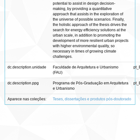
potential to assist in design decision-
making, by providing a quantitative
approach that assists in the exploration of
the universe of possible scenarios. Finally,
the holistic approach of the thesis drives the
search for energy efficiency solutions at the
urban scale, in addition to promoting the
development of more resilient urban projects
with higher environmental quality, so
necessary in times of growing climate
challenges.
dc.description.unidade
Faculdade de Arquitetura e Urbanismo
pt_
(FAU)
dc.description.ppg
Programa de Pós-Graduação em Arquitetura
pt_
e Urbanismo
Aparece nas coleções:
Teses, dissertações e produtos pós-doutorado