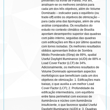
presentes na fronte de Pareto. Por fim,
analisam-se os melhores cenários para
cada um dos três objetivos, além do Volume
Dominado – indicador para o equilíbrio (ou
trade-off) entre os objetivos de otimização –
para cada uma das tipologias, além de uma
análise comparativa. Os resultados do
estudo no contexto climático de Brasília
apontam desempenho superior das quadras
com pátio interno, seguidas das quadras
com edificações em fita e por último quadras
com torres isoladas. Os melhores resultados
obtidos apresentam Índice de Sombra
Médio Ponderado (ISmp) de 89%, spatial
Useful Daylight Illuminance (sUDI) de 88% e
Load Cover Factor (LCF) de 34%.
Adicionalmente, os melhores resultados de
Volume Dominado apresentam aspectos
morfológicos que beneficiam cada um dos
objetivos de otimização: 1. Edificações mais
baixas, o que auxilia a um melhor Load
Cover Factor (LCF); 2. Profundidade da
edificação intermediária, com equilíbrio
entre faixa perimetral com excesso de
iluminância e núcleo com iluminância
insuficiente, o que favorece spatial Useful
Daylight Illuminance (sUDI) e; 3. Quadras