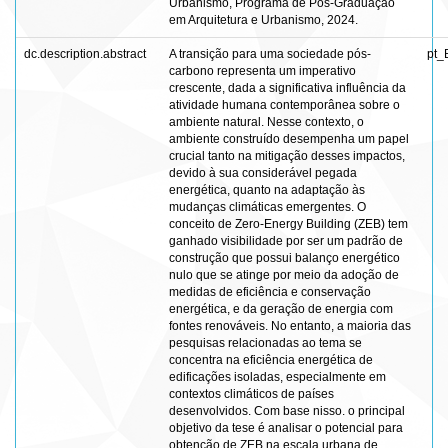
Urbanismo, Programa de Pós-Graduação
em Arquitetura e Urbanismo, 2024.
dc.description.abstract
A transição para uma sociedade pós-
pt_
carbono representa um imperativo
crescente, dada a significativa influência da
atividade humana contemporânea sobre o
ambiente natural. Nesse contexto, o
ambiente construído desempenha um papel
crucial tanto na mitigação desses impactos,
devido à sua considerável pegada
energética, quanto na adaptação às
mudanças climáticas emergentes. O
conceito de Zero-Energy Building (ZEB) tem
ganhado visibilidade por ser um padrão de
construção que possui balanço energético
nulo que se atinge por meio da adoção de
medidas de eficiência e conservação
energética, e da geração de energia com
fontes renováveis. No entanto, a maioria das
pesquisas relacionadas ao tema se
concentra na eficiência energética de
edificações isoladas, especialmente em
contextos climáticos de países
desenvolvidos. Com base nisso. o principal
objetivo da tese é analisar o potencial para
obtenção de ZEB na escala urbana de