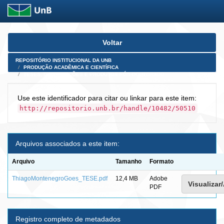
Skip
Voltar
navigation
REPOSITÓRIO INSTITUCIONAL DA UNB
PRODUÇÃO ACADÊMICA E CIENTÍFICA
TESES, DISSERTAÇÕES E PRODUTOS PÓS-DOUTORADO
Use este identificador para citar ou linkar para este item:
http://repositorio.unb.br/handle/10482/50510
Arquivos associados a este item:
Arquivo
Tamanho
Formato
ThiagoMontenegroGoes_TESE.pdf
12,4 MB
Adobe
Visualizar/
PDF
Registro completo de metadados