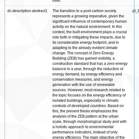
data.
dc.description.abstract1
The transition to a post-carbon society
pt_
represents a growing imperative, given the
significant influence of contemporary human
activity on the natural environment. In this
context, the built environment plays a crucial
role both in mitigating these impacts, due to
its considerable energy footprint, and in
adapting to the already evident climate
change. The concept of Zero-Energy
Building (ZEB) has gained visibility, a
construction standard that has a zero-energy
balance in a year, through the reduction of
energy demand, by energy efficiency and
conservation measures, and energy
generation with the use of renewable
sources. However, most research related to
the topic focuses on the energy efficiency of
isolated buildings, especially in climatic
contexts of developed countries. Based on
this, the present thesis emphasizes the
analysis of the ZEB pattern at the urban
scale, through morphological study and with
a holistic approach to environmental
performance indicators, instead of only
energy efficiency. The main objective of the