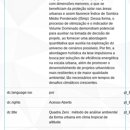
com dimensões menores, o que se
beneficiam da proteção solar nas áreas
urbanas e assim favorece Índice de Sombra
Médio Ponderado (ISmp). Dessa forma, o
processo de otimização e o indicador de
Volume Dominado demonstram potencial
para auxiliar na tomada de decisão de
projeto, ao fornecer uma abordagem
quantitativa que auxilia na exploração do
universo de cenários possíveis. Por fim, a
abordagem holística da tese impulsiona a
busca por soluções de eficiência energética
na escala urbana, além de promover o
desenvolvimento de projetos urbanísticos
mais resilientes e de maior qualidade
ambiental, tão necessários em tempos de
desafios climáticos crescentes.
dc.language.iso
por
pt_
dc.rights
Acesso Aberto
pt_
dc.title
Quadra Zero : método de análise ambiental
pt_
da forma urbana em clima tropical de
altitude