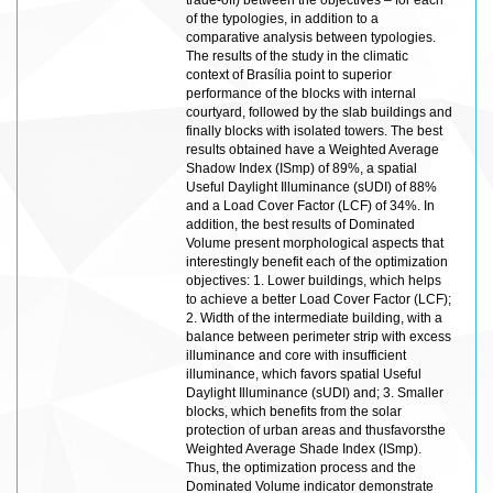
trade-off) between the objectives – for each
of the typologies, in addition to a
comparative analysis between typologies.
The results of the study in the climatic
context of Brasília point to superior
performance of the blocks with internal
courtyard, followed by the slab buildings and
finally blocks with isolated towers. The best
results obtained have a Weighted Average
Shadow Index (ISmp) of 89%, a spatial
Useful Daylight Illuminance (sUDI) of 88%
and a Load Cover Factor (LCF) of 34%. In
addition, the best results of Dominated
Volume present morphological aspects that
interestingly benefit each of the optimization
objectives: 1. Lower buildings, which helps
to achieve a better Load Cover Factor (LCF);
2. Width of the intermediate building, with a
balance between perimeter strip with excess
illuminance and core with insufficient
illuminance, which favors spatial Useful
Daylight Illuminance (sUDI) and; 3. Smaller
blocks, which benefits from the solar
protection of urban areas and thusfavorsthe
Weighted Average Shade Index (ISmp).
Thus, the optimization process and the
Dominated Volume indicator demonstrate