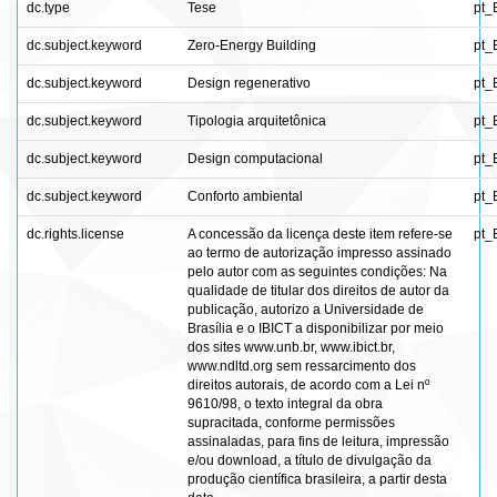
dc.type
Tese
pt_
dc.subject.keyword
Zero-Energy Building
pt_
dc.subject.keyword
Design regenerativo
pt_
dc.subject.keyword
Tipologia arquitetônica
pt_
dc.subject.keyword
Design computacional
pt_
dc.subject.keyword
Conforto ambiental
pt_
dc.rights.license
A concessão da licença deste item refere-se
pt_
ao termo de autorização impresso assinado
pelo autor com as seguintes condições: Na
qualidade de titular dos direitos de autor da
publicação, autorizo a Universidade de
Brasília e o IBICT a disponibilizar por meio
dos sites www.unb.br, www.ibict.br,
www.ndltd.org sem ressarcimento dos
direitos autorais, de acordo com a Lei nº
9610/98, o texto integral da obra
supracitada, conforme permissões
assinaladas, para fins de leitura, impressão
e/ou download, a título de divulgação da
produção científica brasileira, a partir desta