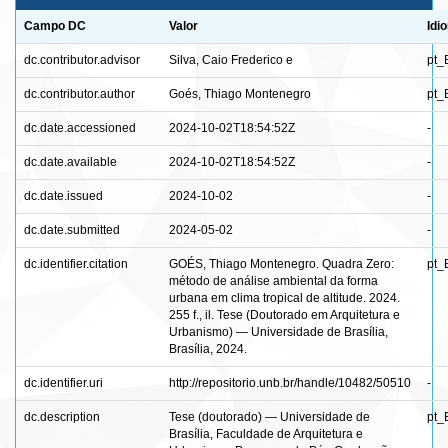
Campo DC
Valor
Idi
dc.contributor.advisor
Silva, Caio Frederico e
pt_
dc.contributor.author
Goés, Thiago Montenegro
pt_
dc.date.accessioned
2024-10-02T18:54:52Z
-
dc.date.available
2024-10-02T18:54:52Z
-
dc.date.issued
2024-10-02
-
dc.date.submitted
2024-05-02
-
dc.identifier.citation
GOÉS, Thiago Montenegro. Quadra Zero:
pt_
método de análise ambiental da forma
urbana em clima tropical de altitude. 2024.
255 f., il. Tese (Doutorado em Arquitetura e
Urbanismo) — Universidade de Brasília,
Brasília, 2024.
dc.identifier.uri
http://repositorio.unb.br/handle/10482/50510
-
dc.description
Tese (doutorado) — Universidade de
pt_
Brasília, Faculdade de Arquitetura e