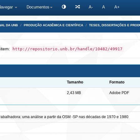
Navegar
Documentos
A-
A
A+
NAL DA UNB
PRODUÇÃO ACADÊMICA E CIENTÍFICA
TESES, DISSERTAÇÕES E PRO
 item:
http://repositorio.unb.br/handle/10482/49917
Tamanho
Formato
2,43 MB
Adobe PDF
 trabalhadora: uma análise a partir da OSM -SP nas décadas de 1970 e 1980