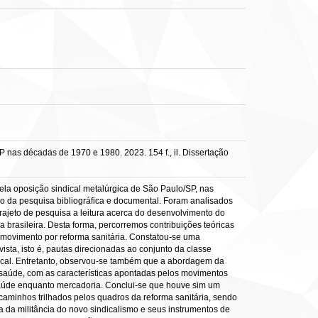
nas décadas de 1970 e 1980. 2023. 154 f., il. Dissertação
pela oposição sindical metalúrgica de São Paulo/SP, nas
do da pesquisa bibliográfica e documental. Foram analisados
rajeto de pesquisa a leitura acerca do desenvolvimento do
 brasileira. Desta forma, percorremos contribuições teóricas
 movimento por reforma sanitária. Constatou-se uma
ista, isto é, pautas direcionadas ao conjunto da classe
ndical. Entretanto, observou-se também que a abordagem da
 saúde, com as características apontadas pelos movimentos
saúde enquanto mercadoria. Conclui-se que houve sim um
aminhos trilhados pelos quadros da reforma sanitária, sendo
a da militância do novo sindicalismo e seus instrumentos de