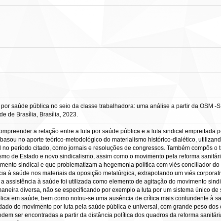
r saúde pública no seio da classe trabalhadora: uma análise a partir da OSM -SP 
e de Brasília, Brasília, 2023.
ompreender a relação entre a luta por saúde pública e a luta sindical empreitada 
sou no aporte teórico-metodológico do materialismo histórico-dialético, utilizan
l no período citado, como jornais e resoluções de congressos. Também compôs o t
lismo de Estado e novo sindicalismo, assim como o movimento pela reforma sanitária
mento sindical e que problematizam a hegemonia política com viés conciliador do
cia à saúde nos materiais da oposição metalúrgica, extrapolando um viés corporativ
mo a assistência à saúde foi utilizada como elemento de agitação do movimento si
neira diversa, não se especificando por exemplo a luta por um sistema único de
ública em saúde, bem como notou-se uma ausência de crítica mais contundente à 
dado do movimento por luta pela saúde pública e universal, com grande peso dos c
em ser encontradas a partir da distância política dos quadros da reforma sanitári