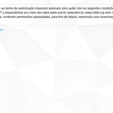
e ao termo de autorização impresso assinado pelo autor com as seguintes condições
CT a disponibilizar por meio dos sites www.unb.br, www.ibict.br, www.ndltd.org sem 
a, conforme permissões assinaladas, para fins de leitura, impressão e/ou download, 
ado