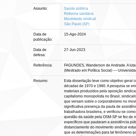
Assunto:
Saúde pública
Reforma sanitária
Movimento sindical
São Paulo (SP)
Data de
15-Ago-2024
publicação:
Data de
27-Jun-2023
defesa:
Referência:
FAGUNDES, Wanderson de Andrade. A luta po
(Mestrado em Política Social) — Universidad
Resumo:
Esta dissertação teve como objetivo geral c
décadas de 1970 e 1980. A pesquisa se emba
materiais produzidos pela oposição sindica
capitalismo monopolista no Brasil, sindica
que versam sobre o corporativismo no movi
significativa presença da pauta de assistên
trabalhadora brasileira, e verificou-se co
questão da saúde pela OSM-SP se fez de ma
específicos que pautaram a assistência p
distanciamento do movimento sindical estu
que as determinações para tal fenômeno pod