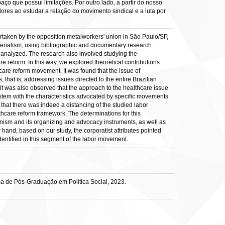
o que possui limitações. Por outro lado, a partir do nosso
ores ao estudar a relação do movimento sindical e a luta por
ertaken by the opposition metalworkers' union in São Paulo/SP,
terialism, using bibliographic and documentary research.
analyzed. The research also involved studying the
e reform. In this way, we explored theoretical contributions
care reform movement. It was found that the issue of
 that is, addressing issues directed to the entire Brazilian
it was also observed that the approach to the healthcare issue
system with the characteristics advocated by specific movements
 that there was indeed a distancing of the studied labor
lthcare reform framework. The determinations for this
nism and its organizing and advocacy instruments, as well as
 hand, based on our study, the corporatist attributes pointed
entified in this segment of the labor movement.
ma de Pós-Graduação em Política Social, 2023.