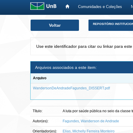
Comunidades e Coleções
Skip
REPOSITÓRIO INSTITUCIO
Voltar
navigation
Use este identificador para citar ou linkar para este
Arquivos associados a este item:
Arquivo
WandersonDeAndradeFagundes_DISSERT.pdf
Título:
A luta por saúde pública no seio da classe
Autor(es):
Fagundes, Wanderson de Andrade
Orientador(es):
Elias, Michelly Ferreira Monteiro