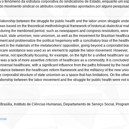
 o fenômeno da estrutura corporativa do sindicalismo de Estado, enquanto um espaç
do movimento sindical os atributos corporativistas apontados por alguns pesquisad
elationship between the struggle for public health and the labor union struggle und
as based on the theoretical-methodological framework of historical-dialectical ma
 during the mentioned period, such as newspapers and congress resolutions, were 
azil, state unionism, new unionism, as well as the movement for Brazilian healthcar
ment and problematize the political hegemony with a conciliatory bias of the health
nt in the materials of the metalworkers' opposition, going beyond a corporatist bias,
thcare assistance was used as an element to agitate the labor movement. However, 
erse, not specifically focusing, for example, on the fight for a unified healthcare 
was a lack of more assertive criticism of healthcare as a commodity. It is concluded
iversal healthcare, with a significant influence from the paths followed by the hea
istance between the healthcare reform framework and the militancy of the new unio
corporatist structure of state unionism as a space that has limitations. On the other
ationship between the labor movement and the struggle for public health were not id
Brasília, Instituto de Ciências Humanas, Departamento de Serviço Social, Progra
cial