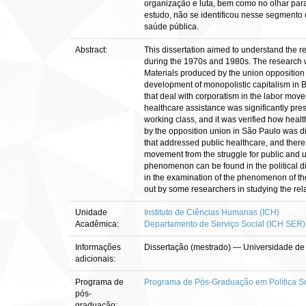
organização e luta, bem como no olhar para
estudo, não se identificou nesse segmento 
saúde pública.
Abstract:
This dissertation aimed to understand the r
during the 1970s and 1980s. The research w
Materials produced by the union opposition
development of monopolistic capitalism in Br
that deal with corporatism in the labor move
healthcare assistance was significantly prese
working class, and it was verified how heal
by the opposition union in São Paulo was div
that addressed public healthcare, and there 
movement from the struggle for public and un
phenomenon can be found in the political d
in the examination of the phenomenon of the 
out by some researchers in studying the rel
Unidade
Instituto de Ciências Humanas (ICH)
Acadêmica:
Departamento de Serviço Social (ICH SER)
Informações
Dissertação (mestrado) — Universidade de 
adicionais:
Programa de
Programa de Pós-Graduação em Política So
pós-
graduação: