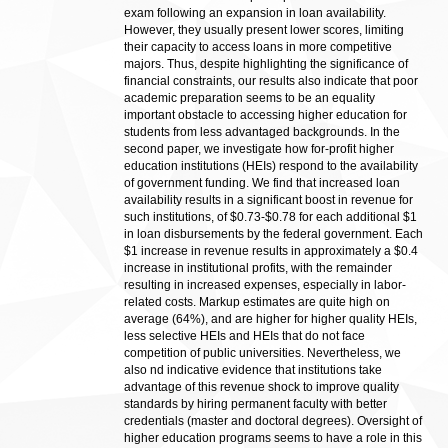
exam following an expansion in loan availability.
However, they usually present lower scores, limiting
their capacity to access loans in more competitive
majors. Thus, despite highlighting the significance of
financial constraints, our results also indicate that poor
academic preparation seems to be an equality
important obstacle to accessing higher education for
students from less advantaged backgrounds. In the
second paper, we investigate how for-profit higher
education institutions (HEIs) respond to the availability
of government funding. We find that increased loan
availability results in a significant boost in revenue for
such institutions, of $0.73-$0.78 for each additional $1
in loan disbursements by the federal government. Each
$1 increase in revenue results in approximately a $0.4
increase in institutional profits, with the remainder
resulting in increased expenses, especially in labor-
related costs. Markup estimates are quite high on
average (64%), and are higher for higher quality HEIs,
less selective HEIs and HEIs that do not face
competition of public universities. Nevertheless, we
also nd indicative evidence that institutions take
advantage of this revenue shock to improve quality
standards by hiring permanent faculty with better
credentials (master and doctoral degrees). Oversight of
higher education programs seems to have a role in this