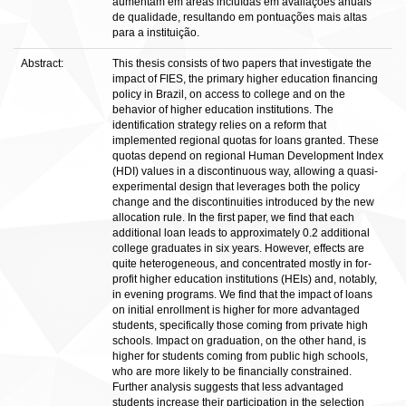
aumentam em áreas incluídas em avaliações anuais
de qualidade, resultando em pontuações mais altas
para a instituição.
Abstract:
This thesis consists of two papers that investigate the
impact of FIES, the primary higher education financing
policy in Brazil, on access to college and on the
behavior of higher education institutions. The
identification strategy relies on a reform that
implemented regional quotas for loans granted. These
quotas depend on regional Human Development Index
(HDI) values in a discontinuous way, allowing a quasi-
experimental design that leverages both the policy
change and the discontinuities introduced by the new
allocation rule. In the first paper, we find that each
additional loan leads to approximately 0.2 additional
college graduates in six years. However, effects are
quite heterogeneous, and concentrated mostly in for-
profit higher education institutions (HEIs) and, notably,
in evening programs. We find that the impact of loans
on initial enrollment is higher for more advantaged
students, specifically those coming from private high
schools. Impact on graduation, on the other hand, is
higher for students coming from public high schools,
who are more likely to be financially constrained.
Further analysis suggests that less advantaged
students increase their participation in the selection