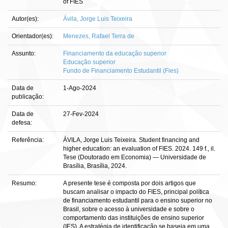
of FIES
Autor(es):
Ávila, Jorge Luis Teixeira
Orientador(es):
Menezes, Rafael Terra de
Assunto:
Financiamento da educação superior
Educação superior
Fundo de Financiamento Estudantil (Fies)
Data de
1-Ago-2024
publicação:
Data de
27-Fev-2024
defesa:
Referência:
ÁVILA, Jorge Luis Teixeira. Student financing and
higher education: an evaluation of FIES. 2024. 149 f., il.
Tese (Doutorado em Economia) — Universidade de
Brasília, Brasília, 2024.
Resumo:
A presente tese é composta por dois artigos que
buscam analisar o impacto do FIES, principal política
de financiamento estudantil para o ensino superior no
Brasil, sobre o acesso à universidade e sobre o
comportamento das instituições de ensino superior
(IES). A estratégia de identificação se baseia em uma