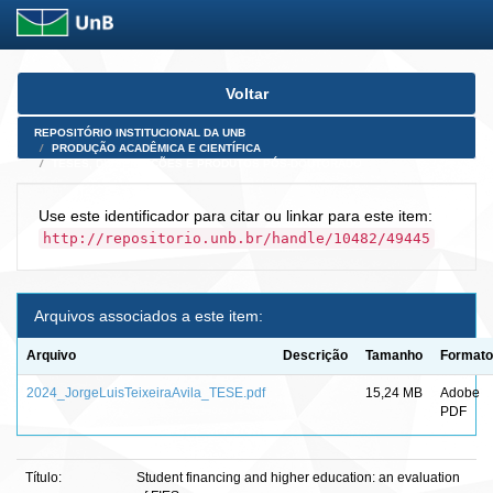
Skip
Voltar
navigation
REPOSITÓRIO INSTITUCIONAL DA UNB
PRODUÇÃO ACADÊMICA E CIENTÍFICA
TESES, DISSERTAÇÕES E PRODUTOS PÓS-DOUTORADO
Use este identificador para citar ou linkar para este item:
http://repositorio.unb.br/handle/10482/49445
Arquivos associados a este item:
Arquivo
Descrição
Tamanho
Formato
2024_JorgeLuisTeixeiraAvila_TESE.pdf
15,24 MB
Adobe
PDF
Título:
Student financing and higher education: an evaluation