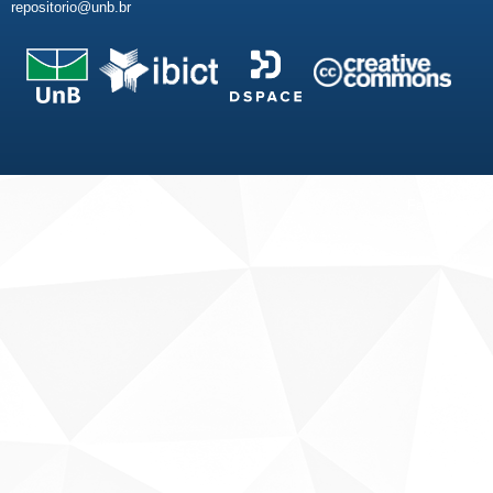
repositorio@unb.br
Fale conosco
Sobre