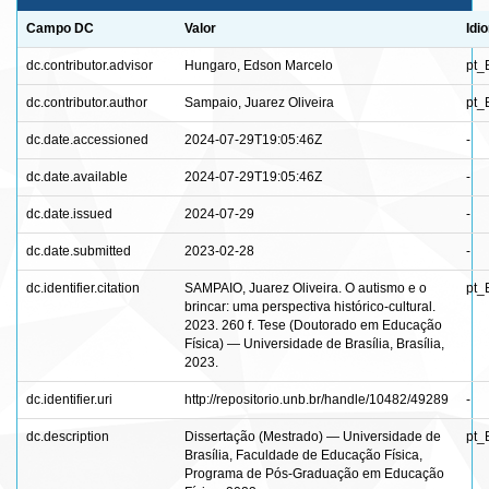
Campo DC
Valor
Idi
dc.contributor.advisor
Hungaro, Edson Marcelo
pt_
dc.contributor.author
Sampaio, Juarez Oliveira
pt_
dc.date.accessioned
2024-07-29T19:05:46Z
-
dc.date.available
2024-07-29T19:05:46Z
-
dc.date.issued
2024-07-29
-
dc.date.submitted
2023-02-28
-
dc.identifier.citation
SAMPAIO, Juarez Oliveira. O autismo e o
pt_
brincar: uma perspectiva histórico-cultural.
2023. 260 f. Tese (Doutorado em Educação
Física) — Universidade de Brasília, Brasília,
2023.
dc.identifier.uri
http://repositorio.unb.br/handle/10482/49289
-
dc.description
Dissertação (Mestrado) — Universidade de
pt_
Brasília, Faculdade de Educação Física,
Programa de Pós-Graduação em Educação