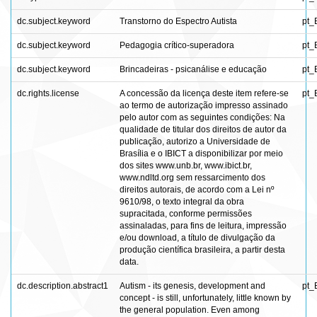
dc.subject.keyword
Transtorno do Espectro Autista
pt_
dc.subject.keyword
Pedagogia crítico-superadora
pt_
dc.subject.keyword
Brincadeiras - psicanálise e educação
pt_
dc.rights.license
A concessão da licença deste item refere-se
pt_
ao termo de autorização impresso assinado
pelo autor com as seguintes condições: Na
qualidade de titular dos direitos de autor da
publicação, autorizo a Universidade de
Brasília e o IBICT a disponibilizar por meio
dos sites www.unb.br, www.ibict.br,
www.ndltd.org sem ressarcimento dos
direitos autorais, de acordo com a Lei nº
9610/98, o texto integral da obra
supracitada, conforme permissões
assinaladas, para fins de leitura, impressão
e/ou download, a título de divulgação da
produção científica brasileira, a partir desta
data.
dc.description.abstract1
Autism - its genesis, development and
pt_
concept - is still, unfortunately, little known by
the general population. Even among