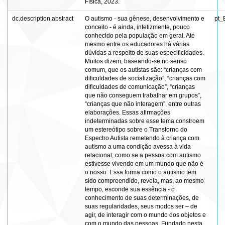
Física, 2023.
dc.description.abstract
O autismo - sua gênese, desenvolvimento e
pt_
conceito - é ainda, infelizmente, pouco
conhecido pela população em geral. Até
mesmo entre os educadores há várias
dúvidas a respeito de suas especificidades.
Muitos dizem, baseando-se no senso
comum, que os autistas são: “crianças com
dificuldades de socialização”, “crianças com
dificuldades de comunicação”, “crianças
que não conseguem trabalhar em grupos”,
“crianças que não interagem”, entre outras
elaborações. Essas afirmações
indeterminadas sobre esse tema constroem
um estereótipo sobre o Transtorno do
Espectro Autista remetendo à criança com
autismo a uma condição avessa à vida
relacional, como se a pessoa com autismo
estivesse vivendo em um mundo que não é
o nosso. Essa forma como o autismo tem
sido compreendido, revela, mas, ao mesmo
tempo, esconde sua essência - o
conhecimento de suas determinações, de
suas regularidades, seus modos ser – de
agir, de interagir com o mundo dos objetos e
com o mundo das pessoas. Fundado nesta