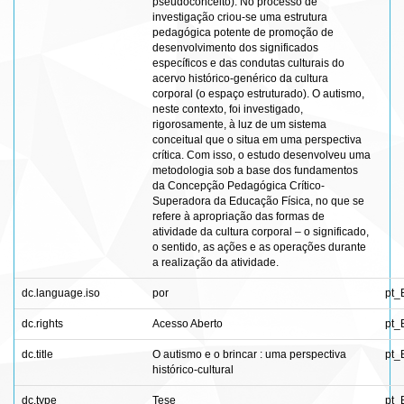
pseudoconceito). No processo de
investigação criou-se uma estrutura
pedagógica potente de promoção de
desenvolvimento dos significados
específicos e das condutas culturais do
acervo histórico-genérico da cultura
corporal (o espaço estruturado). O autismo,
neste contexto, foi investigado,
rigorosamente, à luz de um sistema
conceitual que o situa em uma perspectiva
crítica. Com isso, o estudo desenvolveu uma
metodologia sob a base dos fundamentos
da Concepção Pedagógica Crítico-
Superadora da Educação Física, no que se
refere à apropriação das formas de
atividade da cultura corporal – o significado,
o sentido, as ações e as operações durante
a realização da atividade.
dc.language.iso
por
pt_
dc.rights
Acesso Aberto
pt_
dc.title
O autismo e o brincar : uma perspectiva
pt_
histórico-cultural
dc.type
Tese
pt_