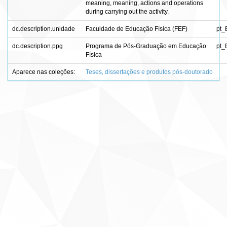
meaning, meaning, actions and operations
during carrying out the activity.
dc.description.unidade
Faculdade de Educação Física (FEF)
pt_
dc.description.ppg
Programa de Pós-Graduação em Educação
pt_
Física
Aparece nas coleções:
Teses, dissertações e produtos pós-doutorado