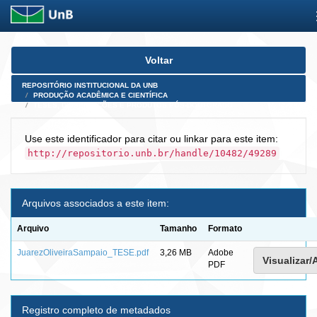
Skip
Voltar
navigation
REPOSITÓRIO INSTITUCIONAL DA UNB
PRODUÇÃO ACADÊMICA E CIENTÍFICA
TESES, DISSERTAÇÕES E PRODUTOS PÓS-DOUTORADO
Use este identificador para citar ou linkar para este item:
http://repositorio.unb.br/handle/10482/49289
Arquivos associados a este item:
Arquivo
Tamanho
Formato
JuarezOliveiraSampaio_TESE.pdf
3,26 MB
Adobe
Visualizar/
PDF
Registro completo de metadados