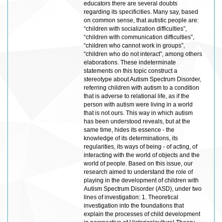
educators there are several doubts
regarding its specificities. Many say, based
on common sense, that autistic people are:
“children with socialization difficulties”,
“children with communication difficulties”,
“children who cannot work in groups”,
“children who do not interact”, among others
elaborations. These indeterminate
statements on this topic construct a
stereotype about Autism Spectrum Disorder,
referring children with autism to a condition
that is adverse to relational life, as if the
person with autism were living in a world
that is not ours. This way in which autism
has been understood reveals, but at the
same time, hides its essence - the
knowledge of its determinations, its
regularities, its ways of being - of acting, of
interacting with the world of objects and the
world of people. Based on this issue, our
research aimed to understand the role of
playing in the development of children with
Autism Spectrum Disorder (ASD), under two
lines of investigation: 1. Theoretical
investigation into the foundations that
explain the processes of child development