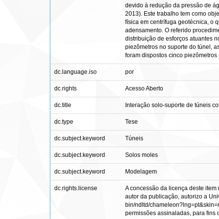
devido à redução da pressão de água
2013). Este trabalho tem como obj
física em centrífuga geotécnica, 
adensamento. O referido procedime
distribuição de esforços atuantes 
piezômetros no suporte do túnel, a
foram dispostos cinco piezômetros 
dc.language.iso
por
dc.rights
Acesso Aberto
dc.title
Interação solo-suporte de túneis 
dc.type
Tese
dc.subject.keyword
Túneis
dc.subject.keyword
Solos moles
dc.subject.keyword
Modelagem
dc.rights.license
A concessão da licença deste item 
autor da publicação, autorizo a Univ
bin/ndltd/chameleon?lng=pt&skin=nd
permissões assinaladas, para fins de