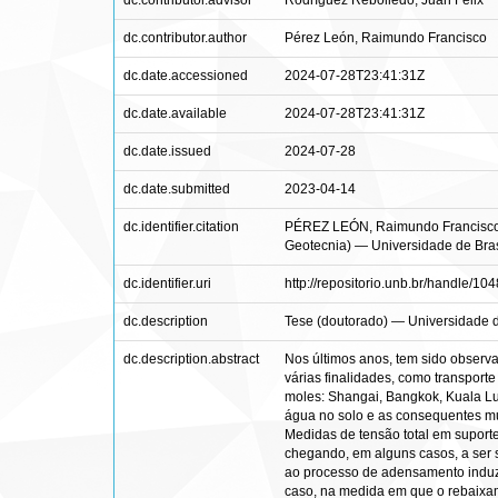
dc.contributor.advisor
Rodríguez Rebolledo, Juan Félix
dc.contributor.author
Pérez León, Raimundo Francisco
dc.date.accessioned
2024-07-28T23:41:31Z
dc.date.available
2024-07-28T23:41:31Z
dc.date.issued
2024-07-28
dc.date.submitted
2023-04-14
dc.identifier.citation
PÉREZ LEÓN, Raimundo Francisco. I
Geotecnia) — Universidade de Brasíl
dc.identifier.uri
http://repositorio.unb.br/handle/1
dc.description
Tese (doutorado) — Universidade d
dc.description.abstract
Nos últimos anos, tem sido observ
várias finalidades, como transporte
moles: Shangai, Bangkok, Kuala Lu
água no solo e as consequentes mu
Medidas de tensão total em suporte
chegando, em alguns casos, a ser su
ao processo de adensamento induzid
caso, na medida em que o rebaixam