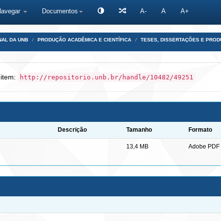
Navegar
Documentos
A-
A
A+
NAL DA UNB
PRODUÇÃO ACADÊMICA E CIENTÍFICA
TESES, DISSERTAÇÕES E PRO
 item:
http://repositorio.unb.br/handle/10482/49251
Descrição
Tamanho
Formato
13,4 MB
Adobe PDF