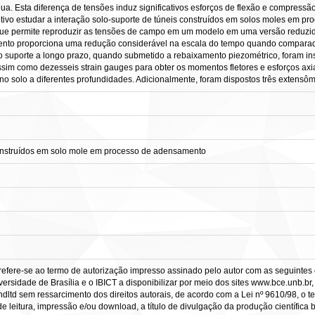
. Esta diferença de tensões induz significativos esforços de flexão e compressão 
etivo estudar a interação solo-suporte de túneis construídos em solos moles em
o que permite reproduzir as tensões de campo em um modelo em uma versão reduzid
nto proporciona uma redução considerável na escala do tempo quando comparado 
no suporte a longo prazo, quando submetido a rebaixamento piezométrico, foram inst
ssim como dezesseis strain gauges para obter os momentos fletores e esforços axi
no solo a diferentes profundidades. Adicionalmente, foram dispostos três extensôme
construídos em solo mole em processo de adensamento
refere-se ao termo de autorização impresso assinado pelo autor com as seguintes c
ersidade de Brasília e o IBICT a disponibilizar por meio dos sites www.bce.unb.br, w
ltd sem ressarcimento dos direitos autorais, de acordo com a Lei nº 9610/98, o tex
 leitura, impressão e/ou download, a título de divulgação da produção científica bra