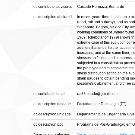
dc.contributor.advisorco
Caicedo Hormaza, Bernardo
dc.description.abstract1
In recent years there has been a mar
(road, rail and subway), and as par
Singapore, Bogota, Mexico City, am
working conditions of underground s
1969; Tchebotarioff 1979) shows that
extreme case of this evolution corre
aquifers that underlie the lacustrine
increases, and at the same time, th
stresses on flexion and compression i
subjected to a consolidation proces
the prototype and to accelerate the 
stress distribution acting on the su
strain gauges to obtain bending mom
piezometric abatement and three su
dc.contributor.email
rai88mundo@gmail.com
dc.description.unidade
Faculdade de Tecnologia (FT)
dc.description.unidade
Departamento de Engenharia Civil
dc.description.ppg
Programa de Pós-Graduação em G
Aparece nas coleções:
Teses, dissertações e produtos pó