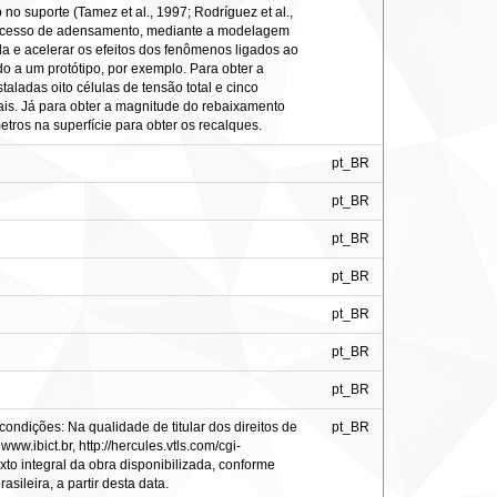
no suporte (Tamez et al., 1997; Rodríguez et al.,
 processo de adensamento, mediante a modelagem
a e acelerar os efeitos dos fenômenos ligados ao
a um protótipo, por exemplo. Para obter a
aladas oito células de tensão total e cinco
ais. Já para obter a magnitude do rebaixamento
tros na superfície para obter os recalques.
pt_BR
pt_BR
pt_BR
pt_BR
pt_BR
pt_BR
pt_BR
ondições: Na qualidade de titular dos direitos de
pt_BR
ww.ibict.br, http://hercules.vtls.com/cgi-
to integral da obra disponibilizada, conforme
sileira, a partir desta data.