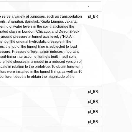
-
o serve a variety of purposes, such as transportation
pt_BR
 soils: Shanghai, Bangkok, Kuala Lumpur, Jakarta,
ng of water levels in the soil that change the
urated clays in London, Chicago, and Detroit (Peck
 ground pressure at tunnel axis level, γ*H0. An
nt of the original hydrostatic pressure in the
s, the top of the tunnel liner is subjected to load
essure. Pressure differentiation induces important
l-lining interaction of tunnels built in soft soils
he field stresses in a model in a reduced version of
ale in relation to the prototype. To obtain long-term
rs were installed in the tunnel lining, as well as 16
 different depths to obtain the magnitude of the
pt_BR
pt_BR
pt_BR
pt_BR