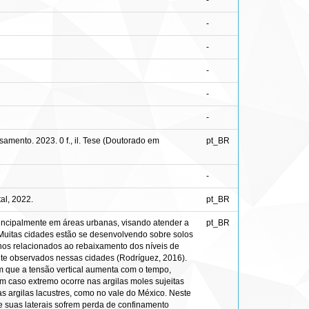
-
-
-
-
-
-
mento. 2023. 0 f., il. Tese (Doutorado em
pt_BR
-
al, 2022.
pt_BR
incipalmente em áreas urbanas, visando atender a
pt_BR
). Muitas cidades estão se desenvolvendo sobre solos
nos relacionados ao rebaixamento dos níveis de
te observados nessas cidades (Rodríguez, 2016).
am que a tensão vertical aumenta com o tempo,
 Um caso extremo ocorre nas argilas moles sujeitas
s argilas lacustres, como no vale do México. Neste
 suas laterais sofrem perda de confinamento