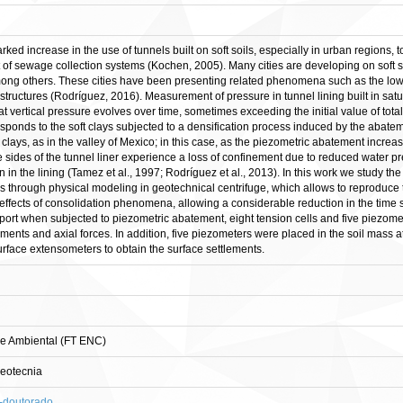
ked increase in the use of tunnels built on soft soils, especially in urban regions, t
t of sewage collection systems (Kochen, 2005). Many cities are developing on soft
ong others. These cities have been presenting related phenomena such as the loweri
tructures (Rodríguez, 2016). Measurement of pressure in tunnel lining built in sat
 vertical pressure evolves over time, sometimes exceeding the initial value of total
sponds to the soft clays subjected to a densification process induced by the abateme
 clays, as in the valley of Mexico; in this case, as the piezometric abatement increase
e sides of the tunnel liner experience a loss of confinement due to reduced water pr
n the lining (Tamez et al., 1997; Rodríguez et al., 2013). In this work we study the soi
s through physical modeling in geotechnical centrifuge, which allows to reproduce t
effects of consolidation phenomena, allowing a considerable reduction in the time sc
pport when subjected to piezometric abatement, eight tension cells and five piezomete
ents and axial forces. In addition, five piezometers were placed in the soil mass at
rface extensometers to obtain the surface settlements.
 e Ambiental (FT ENC)
eotecnia
s-doutorado