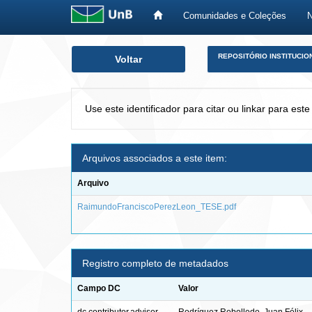
Comunidades e Coleções
Skip
REPOSITÓRIO INSTITUCIO
Voltar
navigation
Use este identificador para citar ou linkar para este
Arquivos associados a este item:
Arquivo
RaimundoFranciscoPerezLeon_TESE.pdf
Registro completo de metadados
Campo DC
Valor