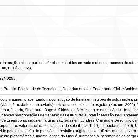
nteração solo-suporte de túneis construídos em solo mole em processo de adensa
ia, Brasília, 2023.
0482/49251
e Brasília, Faculdade de Tecnologia, Departamento de Engenharia Civil e Ambient
ado um aumento acentuado na construção de túneis em regiões de solos moles, pr
 (viário, ferroviário e metroviário) e sistemas de coleta de esgotos (Kochen, 2005
mpur, Jakarta, Singapura, Bogotá, Cidade de México, entre outras. Assim, fenôme
danças nas condições de trabalho das estruturas subterrâneas são frequentemen
 de túneis construídos em argilas saturadas em Londres, Chicago e Detroit indic
perior ao valor inicial da tensão total do solo (Peck, 1969; Tchebotarioff, 1979).
o pela diminuição da pressão hidrostática original nos aquíferos que subjazem à
ento piezométrico aumenta, o topo do túnel é submetido a incrementos de carga e