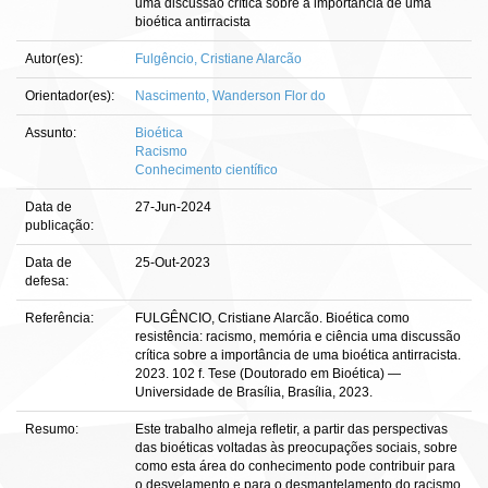
uma discussão crítica sobre a importância de uma
bioética antirracista
Autor(es):
Fulgêncio, Cristiane Alarcão
Orientador(es):
Nascimento, Wanderson Flor do
Assunto:
Bioética
Racismo
Conhecimento científico
Data de
27-Jun-2024
publicação:
Data de
25-Out-2023
defesa:
Referência:
FULGÊNCIO, Cristiane Alarcão. Bioética como
resistência: racismo, memória e ciência uma discussão
crítica sobre a importância de uma bioética antirracista.
2023. 102 f. Tese (Doutorado em Bioética) —
Universidade de Brasília, Brasília, 2023.
Resumo:
Este trabalho almeja refletir, a partir das perspectivas
das bioéticas voltadas às preocupações sociais, sobre
como esta área do conhecimento pode contribuir para
o desvelamento e para o desmantelamento do racismo