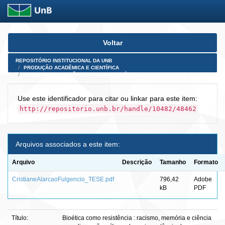
Skip
Voltar
navigation
REPOSITÓRIO INSTITUCIONAL DA UNB
PRODUÇÃO ACADÊMICA E CIENTÍFICA
TESES, DISSERTAÇÕES E PRODUTOS PÓS-DOUTORADO
Use este identificador para citar ou linkar para este item:
http://repositorio.unb.br/handle/10482/48462
Arquivos associados a este item:
Arquivo
Descrição
Tamanho
Formato
CristianeAlarcaoFulgencio_TESE.pdf
796,42
Adobe
kB
PDF
Título:
Bioética como resistência : racismo, memória e ciência