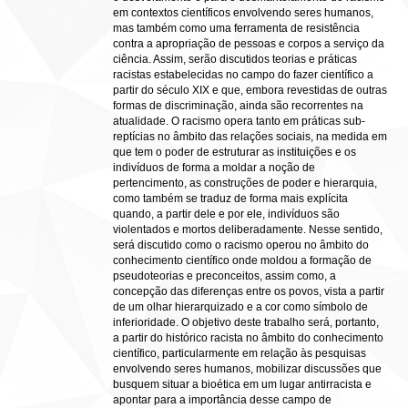
em contextos científicos envolvendo seres humanos,
mas também como uma ferramenta de resistência
contra a apropriação de pessoas e corpos a serviço da
ciência. Assim, serão discutidos teorias e práticas
racistas estabelecidas no campo do fazer científico a
partir do século XIX e que, embora revestidas de outras
formas de discriminação, ainda são recorrentes na
atualidade. O racismo opera tanto em práticas sub-
reptícias no âmbito das relações sociais, na medida em
que tem o poder de estruturar as instituições e os
indivíduos de forma a moldar a noção de
pertencimento, as construções de poder e hierarquia,
como também se traduz de forma mais explícita
quando, a partir dele e por ele, indivíduos são
violentados e mortos deliberadamente. Nesse sentido,
será discutido como o racismo operou no âmbito do
conhecimento científico onde moldou a formação de
pseudoteorias e preconceitos, assim como, a
concepção das diferenças entre os povos, vista a partir
de um olhar hierarquizado e a cor como símbolo de
inferioridade. O objetivo deste trabalho será, portanto,
a partir do histórico racista no âmbito do conhecimento
científico, particularmente em relação às pesquisas
envolvendo seres humanos, mobilizar discussões que
busquem situar a bioética em um lugar antirracista e
apontar para a importância desse campo de