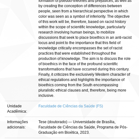
formation of pseudo-theories and prejudices, as well as
by creating the conception of differences between
people, seen from a hierarchical perspective in which
color was seen as a symbol of inferiority. The objective
of this work will be, therefore, based on racist history
within the scope of scientific knowledge, particularly
research involving human beings, to mobilize
discussions that seek to place bioethics in an anti-racist
locus and point to the importance that this field of
knowledge critically encompasses the set of racist
practices that were established throughout the
production of knowledge. The aim is to discuss the role
of bioethics in the face of the profound scientific
transformations that have occurred during this century.
Finally, it criticizes the exclusively Western character of
ethical regulations and highlights the importance of
bioethics coming from the South encompassing
pluralistic ethical clauses and, therefore, being more
inclusive.
Unidade
Faculdade de Ciências da Saúde (FS)
Acadêmica:
Informações
Tese (doutorado) — Universidade de Brasília,
adicionais:
Faculdade de Ciências da Saúde, Programa de Pós-
Graduação em Bioética, 2023.