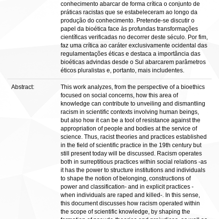
conhecimento abarcar de forma crítica o conjunto de
práticas racistas que se estabeleceram ao longo da
produção do conhecimento. Pretende-se discutir o
papel da bioética face às profundas transformações
científicas verificadas no decorrer deste século. Por fim,
faz uma crítica ao caráter exclusivamente ocidental das
regulamentações éticas e destaca a importância das
bioéticas advindas desde o Sul abarcarem parâmetros
éticos pluralistas e, portanto, mais includentes.
Abstract:
This work analyzes, from the perspective of a bioethics
focused on social concerns, how this area of
knowledge can contribute to unveiling and dismantling
racism in scientific contexts involving human beings,
but also how it can be a tool of resistance against the
appropriation of people and bodies at the service of
science. Thus, racist theories and practices established
in the field of scientific practice in the 19th century but
still present today will be discussed. Racism operates
both in surreptitious practices within social relations -as
it has the power to structure institutions and individuals
to shape the notion of belonging, constructions of
power and classification- and in explicit practices -
when individuals are raped and killed-. In this sense,
this document discusses how racism operated within
the scope of scientific knowledge, by shaping the