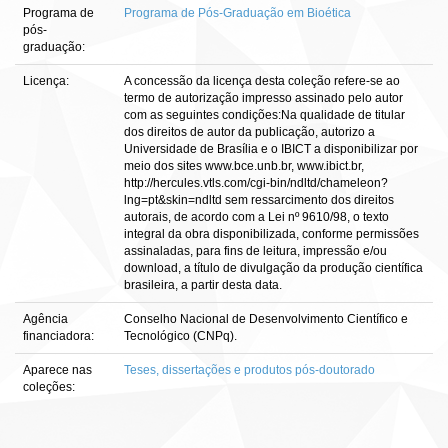
Programa de
Programa de Pós-Graduação em Bioética
pós-
graduação:
Licença:
A concessão da licença desta coleção refere-se ao
termo de autorização impresso assinado pelo autor
com as seguintes condições:Na qualidade de titular
dos direitos de autor da publicação, autorizo a
Universidade de Brasília e o IBICT a disponibilizar por
meio dos sites www.bce.unb.br, www.ibict.br,
http://hercules.vtls.com/cgi-bin/ndltd/chameleon?
lng=pt&skin=ndltd sem ressarcimento dos direitos
autorais, de acordo com a Lei nº 9610/98, o texto
integral da obra disponibilizada, conforme permissões
assinaladas, para fins de leitura, impressão e/ou
download, a título de divulgação da produção científica
brasileira, a partir desta data.
Agência
Conselho Nacional de Desenvolvimento Científico e
financiadora:
Tecnológico (CNPq).
Aparece nas
Teses, dissertações e produtos pós-doutorado
coleções: