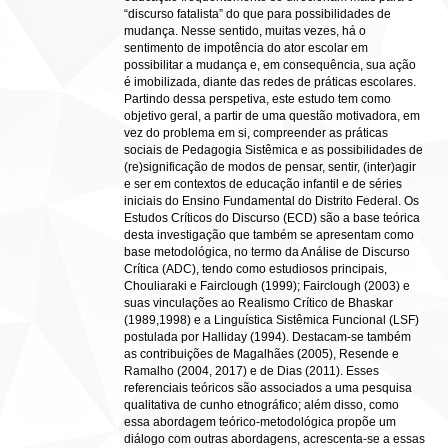
“discurso fatalista” do que para possibilidades de
mudança. Nesse sentido, muitas vezes, há o
sentimento de impotência do ator escolar em
possibilitar a mudança e, em consequência, sua ação
é imobilizada, diante das redes de práticas escolares.
Partindo dessa perspetiva, este estudo tem como
objetivo geral, a partir de uma questão motivadora, em
vez do problema em si, compreender as práticas
sociais de Pedagogia Sistêmica e as possibilidades de
(re)significação de modos de pensar, sentir, (inter)agir
e ser em contextos de educação infantil e de séries
iniciais do Ensino Fundamental do Distrito Federal. Os
Estudos Críticos do Discurso (ECD) são a base teórica
desta investigação que também se apresentam como
base metodológica, no termo da Análise de Discurso
Crítica (ADC), tendo como estudiosos principais,
Chouliaraki e Fairclough (1999); Fairclough (2003) e
suas vinculações ao Realismo Crítico de Bhaskar
(1989,1998) e a Linguística Sistêmica Funcional (LSF)
postulada por Halliday (1994). Destacam-se também
as contribuições de Magalhães (2005), Resende e
Ramalho (2004, 2017) e de Dias (2011). Esses
referenciais teóricos são associados a uma pesquisa
qualitativa de cunho etnográfico; além disso, como
essa abordagem teórico-metodológica propõe um
diálogo com outras abordagens, acrescenta-se a essas