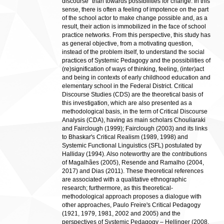
discourse” than towards possibilities for change. In this
sense, there is often a feeling of impotence on the part
of the school actor to make change possible and, as a
result, their action is immobilized in the face of school
practice networks. From this perspective, this study has
as general objective, from a motivating question,
instead of the problem itself, to understand the social
practices of Systemic Pedagogy and the possibilities of
(re)signification of ways of thinking, feeling, (inter)act
and being in contexts of early childhood education and
elementary school in the Federal District. Critical
Discourse Studies (CDS) are the theoretical basis of
this investigation, which are also presented as a
methodological basis, in the term of Critical Discourse
Analysis (CDA), having as main scholars Chouliaraki
and Fairclough (1999); Fairclough (2003) and its links
to Bhaskar's Critical Realism (1989, 1998) and
Systemic Functional Linguistics (SFL) postulated by
Halliday (1994). Also noteworthy are the contributions
of Magalhães (2005), Resende and Ramalho (2004,
2017) and Dias (2011). These theoretical references
are associated with a qualitative ethnographic
research; furthermore, as this theoretical-
methodological approach proposes a dialogue with
other approaches, Paulo Freire's Critical Pedagogy
(1921, 1979, 1981, 2002 and 2005) and the
perspectives of Systemic Pedagogy – Hellinger (2008,