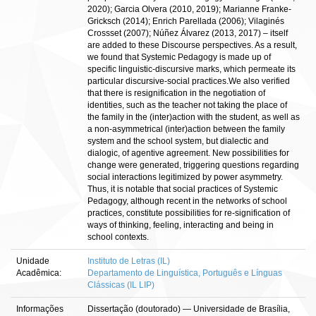
2020); Garcia Olvera (2010, 2019); Marianne Franke-
Gricksch (2014); Enrich Parellada (2006); Vilaginés
Crossset (2007); Núñez Álvarez (2013, 2017) – itself
are added to these Discourse perspectives. As a result,
we found that Systemic Pedagogy is made up of
specific linguistic-discursive marks, which permeate its
particular discursive-social practices.We also verified
that there is resignification in the negotiation of
identities, such as the teacher not taking the place of
the family in the (inter)action with the student, as well as
a non-asymmetrical (inter)action between the family
system and the school system, but dialectic and
dialogic, of agentive agreement. New possibilities for
change were generated, triggering questions regarding
social interactions legitimized by power asymmetry.
Thus, it is notable that social practices of Systemic
Pedagogy, although recent in the networks of school
practices, constitute possibilities for re-signification of
ways of thinking, feeling, interacting and being in
school contexts.
Unidade
Instituto de Letras (IL)
Acadêmica:
Departamento de Linguística, Português e Línguas
Clássicas (IL LIP)
Informações
Dissertação (doutorado) — Universidade de Brasília,