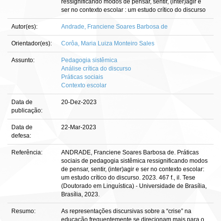
ressignificando modos de pensar, sentir, (inter)agir e
ser no contexto escolar : um estudo crítico do discurso
Autor(es):
Andrade, Franciene Soares Barbosa de
Orientador(es):
Corôa, Maria Luiza Monteiro Sales
Assunto:
Pedagogia sistêmica
Análise crítica do discurso
Práticas sociais
Contexto escolar
Data de
20-Dez-2023
publicação:
Data de
22-Mar-2023
defesa:
Referência:
ANDRADE, Franciene Soares Barbosa de. Práticas
sociais de pedagogia sistêmica ressignificando modos
de pensar, sentir, (inter)agir e ser no contexto escolar:
um estudo crítico do discurso. 2023. 467 f., il. Tese
(Doutorado em Linguística) - Universidade de Brasília,
Brasília, 2023.
Resumo:
As representações discursivas sobre a “crise” na
educação frequentemente se direcionam mais para o