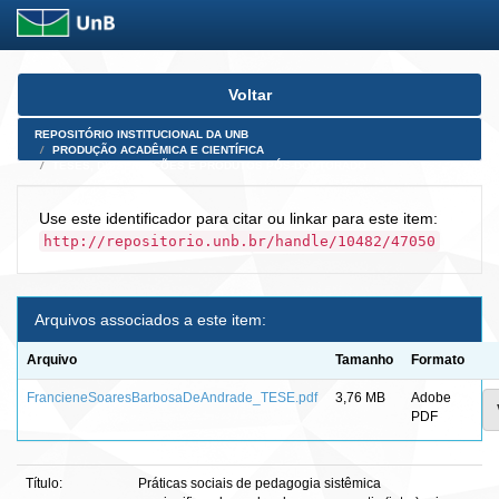
Skip
Voltar
navigation
REPOSITÓRIO INSTITUCIONAL DA UNB
PRODUÇÃO ACADÊMICA E CIENTÍFICA
TESES, DISSERTAÇÕES E PRODUTOS PÓS-DOUTORADO
Use este identificador para citar ou linkar para este item:
http://repositorio.unb.br/handle/10482/47050
Arquivos associados a este item:
Arquivo
Tamanho
Formato
FrancieneSoaresBarbosaDeAndrade_TESE.pdf
3,76 MB
Adobe
PDF
Título:
Práticas sociais de pedagogia sistêmica