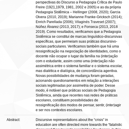
perspectivas do Discurso a Pedagogia Crítica de Paulo
Freire (1921,1979, 1981, 2002 e 2005) e as da própria
Pedagogia Sistêmica – Hellinger (2008, 2020); Garcia
Olvera (2010, 2019); Marianne Franke-Gricksch (2014);
Enrich Parellada (2006); Vilaginés Traveset (2007);
Núñez Álvarez (2013, 2017); e Fonseca (2013, 2018
2019). Como resultados, verificamos que a Pedagogia
Sistêmica se constitui de marcas linguístico-discursivas
específicas, que permeiam suas práticas discursivo-
sociais particulares. Verificamos também que há uma
ressignificação na negociação de identidades, como o
docente não ocupar o lugar da família na (inter)ação
com o estudante, assim como uma (inter)ação não
assimétrica entre o sistema familiar e o sistema escolar,
mas dialética e dialógica, de concordância agentiva.
Novas possibilidades de mudança foram geradas,
acionando questionamentos em relação a interações
sociais legitimadas por assimetria de poder. Desse
modo, é notável que práticas sociais de Pedagogia
Sistêmica, ainda que recentes nas redes de práticas
escolares, constituem possibilidades de
ressignificação dos modos de pensar, sentir, (inter)agir
e ser nos contextos escolares.
Abstract:
Discursive representations about the “crisis” in
education are often directed more towards the “fatalistic