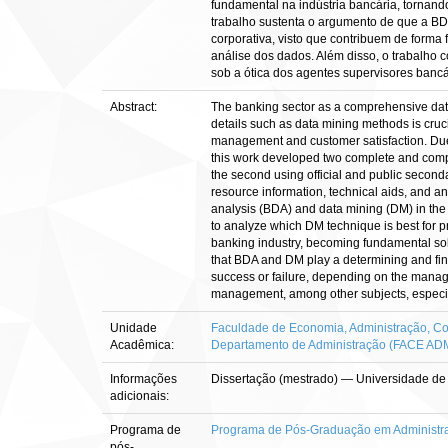
fundamental na indústria bancária, tornand
trabalho sustenta o argumento de que a BD
corporativa, visto que contribuem de for
análise dos dados. Além disso, o trabalho 
sob a ótica dos agentes supervisores bancá
Abstract:
The banking sector as a comprehensive data t
details such as data mining methods is cruci
management and customer satisfaction. Due to
this work developed two complete and complem
the second using official and public seconda
resource information, technical aids, and ana
analysis (BDA) and data mining (DM) in the 
to analyze which DM technique is best for pr
banking industry, becoming fundamental solu
that BDA and DM play a determining and fin
success or failure, depending on the manag
management, among other subjects, especiall
Unidade
Faculdade de Economia, Administração, Con
Acadêmica:
Departamento de Administração (FACE AD
Informações
Dissertação (mestrado) — Universidade de
adicionais:
Programa de
Programa de Pós-Graduação em Administr
pós-