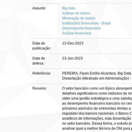
Assunto:
Big data
Análise de dados
Mineração de dados
Instituições financeiras - Brasil
Desempenho financeiro
Análise financeira
Data de
13-Dez-2023
publicação:
Data de
23-Jun-2023
defesa:
Referência:
PEREIRA, Paulo Emílio Alcantara. Big Data A
Dissertação (Mestrado em Administração) - U
Resumo:
O setor bancário como um tópico abrangente 
detalhes significativos como métodos de mi
obter uma gestão estratégica e uma satisfa
ao desempenho financeiro bancário no cenár
primários advindos de entrevistas diretas a
regulador dos bancos nacionais, o Banco Ce
analíticos de informações, esta dissertaçã
no setor bancário. Dessa forma, o estudo 
analisar qual a melhor técnica de DM par