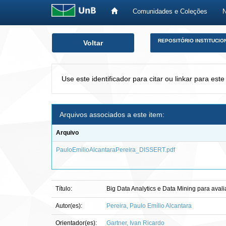
Comunidades e Coleções
Skip
REPOSITÓRIO INSTITUCIO
Voltar
navigation
Use este identificador para citar ou linkar para este
Arquivos associados a este item:
Arquivo
PauloEmilioAlcantaraPereira_DISSERT.pdf
Título:
Big Data Analytics e Data Mining para avali
Autor(es):
Pereira, Paulo Emílio Alcantara
Orientador(es):
Gartner, Ivan Ricardo