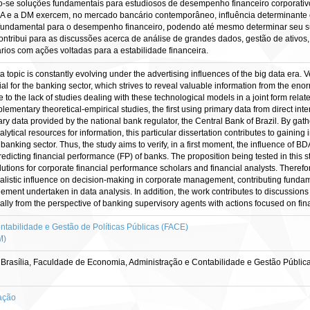
o-se soluções fundamentais para estudiosos de desempenho financeiro corporativo 
A e a DM exercem, no mercado bancário contemporâneo, influência determinante e 
ma fundamental para o desempenho financeiro, podendo até mesmo determinar seu 
contribui para as discussões acerca de análise de grandes dados, gestão de ativos
rios com ações voltadas para a estabilidade financeira.
opic is constantly evolving under the advertising influences of the big data era. Ver
al for the banking sector, which strives to reveal valuable information from the en
 the lack of studies dealing with these technological models in a joint form relate
entary theoretical-empirical studies, the first using primary data from direct inter
ry data provided by the national bank regulator, the Central Bank of Brazil. By gat
lytical resources for information, this particular dissertation contributes to gainin
banking sector. Thus, the study aims to verify, in a first moment, the influence of
edicting financial performance (FP) of banks. The proposition being tested in this s
tions for corporate financial performance scholars and financial analysts. Therefo
alistic influence on decision-making in corporate management, contributing fundam
ement undertaken in data analysis. In addition, the work contributes to discussion
y from the perspective of banking supervisory agents with actions focused on financ
tabilidade e Gestão de Políticas Públicas (FACE)
M)
 Brasília, Faculdade de Economia, Administração e Contabilidade e Gestão Públi
ação