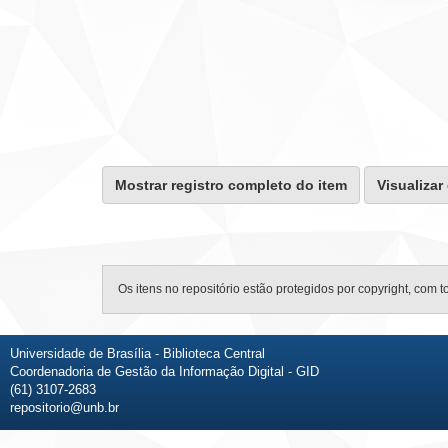
Mostrar registro completo do item
Visualizar
Os itens no repositório estão protegidos por copyright, com t
Universidade de Brasília - Biblioteca Central
Coordenadoria de Gestão da Informação Digital - GID
(61) 3107-2683
repositorio@unb.br