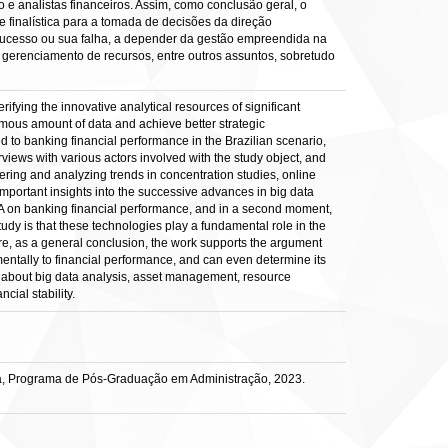
e analistas financeiros. Assim, como conclusão geral, o
finalística para a tomada de decisões da direção
sucesso ou sua falha, a depender da gestão empreendida na
, gerenciamento de recursos, entre outros assuntos, sobretudo
ifying the innovative analytical resources of significant
ormous amount of data and achieve better strategic
d to banking financial performance in the Brazilian scenario,
views with various actors involved with the study object, and
hering and analyzing trends in concentration studies, online
g important insights into the successive advances in big data
 BDA on banking financial performance, and in a second moment,
tudy is that these technologies play a fundamental role in the
re, as a general conclusion, the work supports the argument
entally to financial performance, and can even determine its
s about big data analysis, asset management, resource
ial stability.
ca, Programa de Pós-Graduação em Administração, 2023.