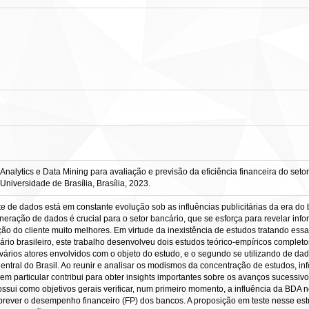
nalytics e Data Mining para avaliação e previsão da eficiência financeira do setor 
niversidade de Brasília, Brasília, 2023.
de dados está em constante evolução sob as influências publicitárias da era do bi
neração de dados é crucial para o setor bancário, que se esforça para revelar i
ção do cliente muito melhores. Em virtude da inexistência de estudos tratando e
io brasileiro, este trabalho desenvolveu dois estudos teórico-empíricos completos
 vários atores envolvidos com o objeto do estudo, e o segundo se utilizando de dad
ntral do Brasil. Ao reunir e analisar os modismos da concentração de estudos, inf
o em particular contribui para obter insights importantes sobre os avanços sucess
possui como objetivos gerais verificar, num primeiro momento, a influência da BD
a prever o desempenho financeiro (FP) dos bancos. A proposição em teste nesse 