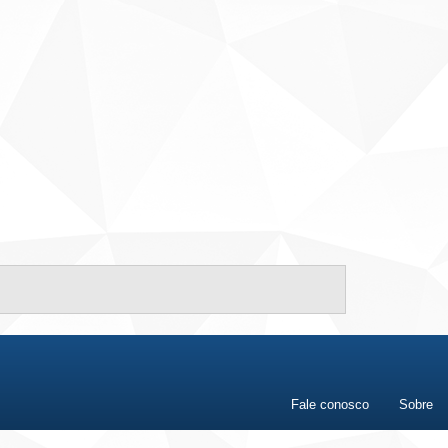
Fale conosco
Sobre