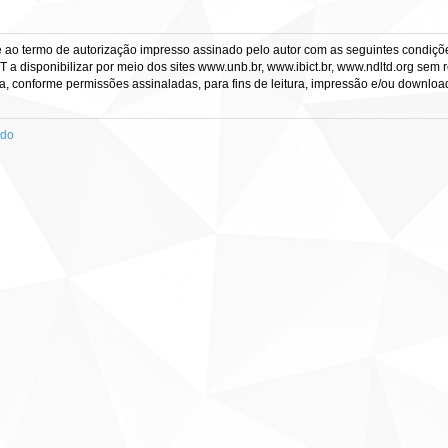
e ao termo de autorização impresso assinado pelo autor com as seguintes condições
CT a disponibilizar por meio dos sites www.unb.br, www.ibict.br, www.ndltd.org sem 
a, conforme permissões assinaladas, para fins de leitura, impressão e/ou download, 
ado