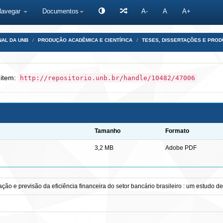
Navegar
Documentos
A-
A
A+
NAL DA UNB
PRODUÇÃO ACADÊMICA E CIENTÍFICA
TESES, DISSERTAÇÕES E PRO
 item:
http://repositorio.unb.br/handle/10482/47006
Tamanho
Formato
3,2 MB
Adobe PDF
ação e previsão da eficiência financeira do setor bancário brasileiro : um estudo 