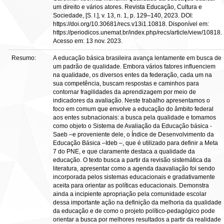
um direito e vários atores. Revista Educação, Cultura e
Sociedade, [S. l.], v. 13, n. 1, p. 129–140, 2023. DOI:
https://doi.org/10.30681/recs.v13i1.10818. Disponível em:
https://periodicos.unemat.br/index.php/recs/article/view/10818.
Acesso em: 13 nov. 2023.
Resumo:
A educação básica brasileira avança lentamente em busca de
um padrão de qualidade. Embora vários fatores influenciem
na qualidade, os diversos entes da federação, cada um na
sua competência, buscam respostas e caminhos para
contornar fragilidades da aprendizagem por meio de
indicadores da avaliação. Neste trabalho apresentamos o
foco em comum que envolve a educação do âmbito federal
aos entes subnacionais: a busca pela qualidade e tomamos
como objeto o Sistema de Avaliação da Educação básica -
Saeb –e proveniente dele, o Índice de Desenvolvimento da
Educação Básica –Ideb –, que é utilizado para definir a Meta
7 do PNE, e que claramente destaca a qualidade da
educação. O texto busca a partir da revisão sistemática da
literatura, apresentar como a agenda daavaliação foi sendo
incorporada pelos sistemas educacionais e gradativamente
aceita para orientar as políticas educacionais. Demonstra
ainda a incipiente apropriação pela comunidade escolar
dessa importante ação na definição da melhoria da qualidade
da educação e de como o projeto político-pedagógico pode
orientar a busca por melhores resultados a partir da realidade