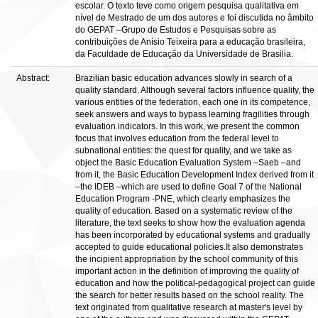
escolar. O texto teve como origem pesquisa qualitativa em
nível de Mestrado de um dos autores e foi discutida no âmbito
do GEPAT –Grupo de Estudos e Pesquisas sobre as
contribuições de Anísio Teixeira para a educação brasileira,
da Faculdade de Educação da Universidade de Brasilia.
Abstract:
Brazilian basic education advances slowly in search of a
quality standard. Although several factors influence quality, the
various entities of the federation, each one in its competence,
seek answers and ways to bypass learning fragilities through
evaluation indicators. In this work, we present the common
focus that involves education from the federal level to
subnational entities: the quest for quality, and we take as
object the Basic Education Evaluation System –Saeb –and
from it, the Basic Education Development Index derived from it
–the IDEB –which are used to define Goal 7 of the National
Education Program -PNE, which clearly emphasizes the
quality of education. Based on a systematic review of the
literature, the text seeks to show how the evaluation agenda
has been incorporated by educational systems and gradually
accepted to guide educational policies.It also demonstrates
the incipient appropriation by the school community of this
important action in the definition of improving the quality of
education and how the political-pedagogical project can guide
the search for better results based on the school reality. The
text originated from qualitative research at master's level by