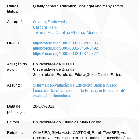
Outros
Quality of basic education : one right and many actors
títulos:
Autor(es):
Oliveira, Sílvia Assis
Castioni, Remi
Tavares, Ana Carolina Albernaz Mundim
ORCID:
https://orcid.org/0000-0002-8829-0836
https://orcid.org/0000-0002-5459-3492
https://orcid.org/0000-0002-1037-5872
Afiliação do
Universidade de Brasília
autor:
Universidade de Brasília
Secretaria de Estado da Educação do Distrito Federal
Assunto:
Sistema de Avaliação da Educação Básica (Saeb)
Índice de Desenvolvimento da Educação Básica (Ideb)
Avaliação educacional
Data de
28-Out-2023
publicação:
Editora:
Universidade do Estado de Mato Grosso
Referência:
OLIVEIRA, Silvia Assis; CASTIONI, Remi; TAVARES, Ana
Carolina Albernaz Mundim. Qualidade da educação básica: