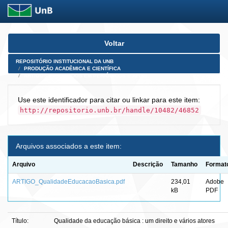
Skip
Voltar
navigation
REPOSITÓRIO INSTITUCIONAL DA UNB
PRODUÇÃO ACADÊMICA E CIENTÍFICA
ARTIGOS PUBLICADOS EM PERIÓDICOS E AFINS
Use este identificador para citar ou linkar para este item:
http://repositorio.unb.br/handle/10482/46852
Arquivos associados a este item:
Arquivo
Descrição
Tamanho
Format
ARTIGO_QualidadeEducacaoBasica.pdf
234,01
Adobe
kB
PDF
Título:
Qualidade da educação básica : um direito e vários atores