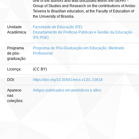
one of the authors and was discussed within the GEPAT -
Group of Studies and Research on the contributions of Anísio
Teixeira to Brazilian education, at the Faculty of Education of
the University of Brasilia.
Unidade
Faculdade de Educação (FE)
Acadêmica:
Departamento de Políticas Públicas e Gestão da Educação
(FE PGE)
Programa
Programa de Pós-Graduação em Educação, Mestrado
de pós-
Profissional
graduação:
Licença:
(CC BY)
DOI:
https://doi.org/10.30681/recs.v13i1.10818
Aparece
Artigos publicados em periódicos e afins
nas
coleções: